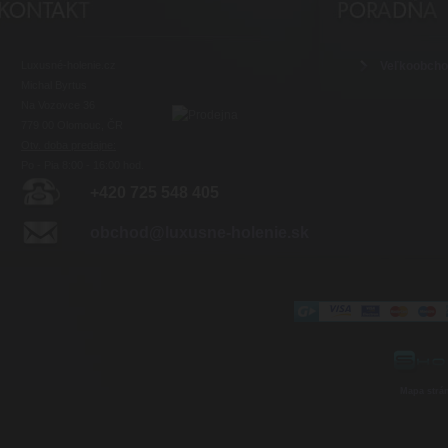
Luxusné-holenie.cz
Veľkoobch
Michal Byrtus
Na Vozovce 36
779 00 Olomouc, ČR
Otv. doba predajne:
Po - Pia 8:00 - 16:00 hod.
+420 725 548 405
obchod@luxusne-holenie.sk
Mapa strá