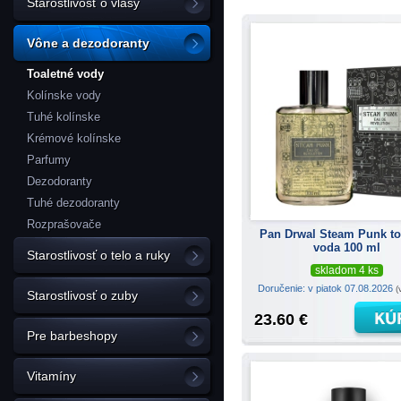
Starostlivosť o vlasy
Vône a dezodoranty
Toaletné vody
Kolínske vody
Tuhé kolínske
Krémové kolínske
Parfumy
Dezodoranty
Tuhé dezodoranty
Rozprašovače
Pan Drwal Steam Punk to
voda 100 ml
Starostlivosť o telo a ruky
skladom 4 ks
Doručenie: v piatok 07.08.2026
(
Starostlivosť o zuby
23.60 €
Pre barbeshopy
Vitamíny