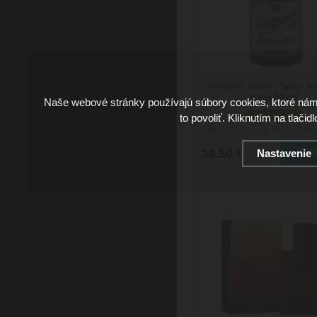
Morgans Amber Spice to
voda 50 ml
Naše webové stránky používajú súbory cookies, ktoré ná
skladom 1 ks
to povoliť. Kliknutím na tlačid
Doručenie: v piatok 07.08.2026
(
38.50 €
Nastavenie