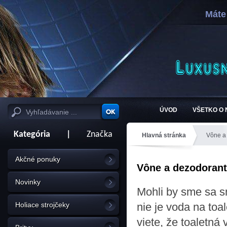
Máte
ÚVOD
VŠETKO O
Kategória
|
Značka
Hlavná stránka
Vône a
Akčné ponuky
Vône a dezodorant
Novinky
Mohli by sme sa sn
Holiace strojčeky
nie je voda na toa
viete, že toaletná