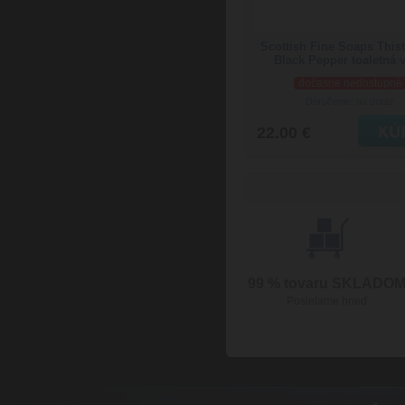
Scottish Fine Soaps This
Black Pepper toaletná 
dočasne nedostupné
Doručenie: na dotaz
22.00 €
99 % tovaru SKLADO
Posielame hneď