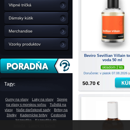
Vtipné tričká
Dámsky kútik
Merchandise
Vzorky produktov
Beviro Sevillian Villain t
voda 50 ml
skladom 2 ks
Doručenie: v piatok 07.08.2026
(
50.70 €
Tagy:
Gumy na vlasy
Laky na vlasy
Spreje
na vlasy s morskou soľou
Tužidlá na
vlasy
Naše darčekové sady
Britvy na
žiletky
Kadernícke britvy
Cestovná
kozmetika
Kozmetika do
lietadla
Lupiny vo fúzoch