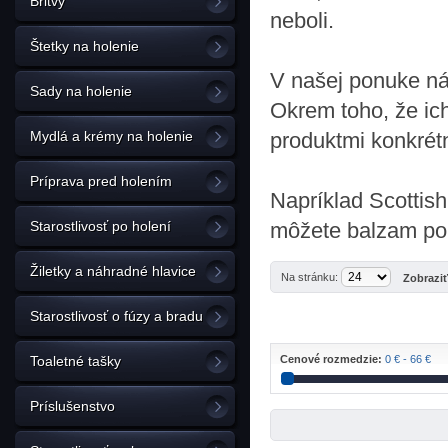
Britvy
neboli.
Štetky na holenie
V našej ponuke ná
Sady na holenie
Okrem toho, že ich
Mydlá a krémy na holenie
produktmi konkrét
Príprava pred holením
Napríklad Scottis
Starostlivosť po holení
môžete balzam po 
Žiletky a náhradné hlavice
Na stránku:
Zobrazi
Starostlivosť o fúzy a bradu
Toaletné tašky
Cenové rozmedzie:
0 € - 66 €
Príslušenstvo