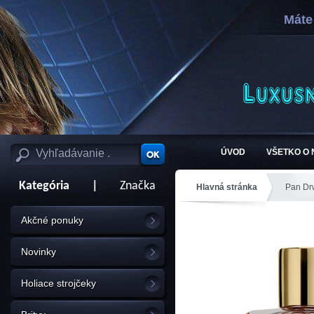
Máte
ÚVOD
VŠETKO O
Kategória
|
Značka
Hlavná stránka
Pan Dr
Akčné ponuky
Novinky
Holiace strojčeky