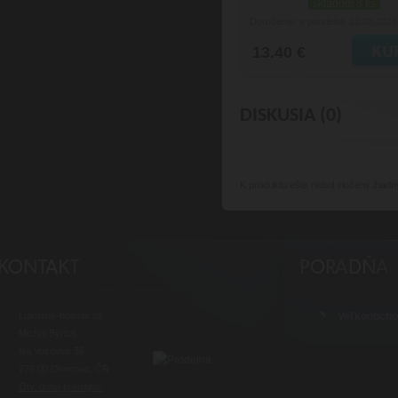
skladom 3 ks
Doručenie: v pondelok 10.08.202
13.40 €
DISKUSIA (0)
K produktu
ešte nebol vložený žiadn
Luxusné-holenie.cz
Veľkoobch
Michal Byrtus
Na Vozovce 36
779 00 Olomouc, ČR
Otv. doba predajne: