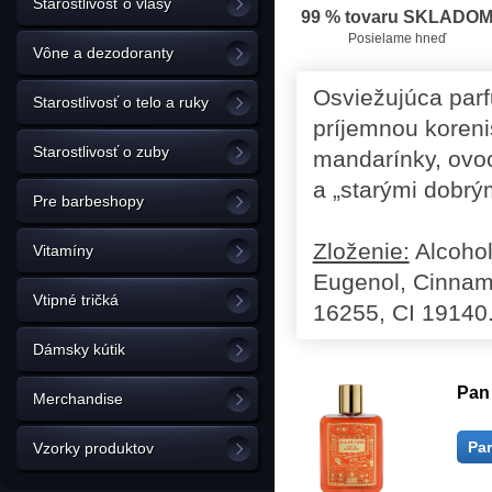
Starostlivosť o vlasy
99 % tovaru SKLADO
Posielame hneď
Vône a dezodoranty
Osviežujúca par
Starostlivosť o telo a ruky
príjemnou koren
Starostlivosť o zuby
mandarínky, ovoc
a „starými dobrým
Pre barbeshopy
Zloženie:
Alcohol
Vitamíny
Eugenol, Cinnama
Vtipné tričká
16255, CI 19140
Dámsky kútik
Pan
Merchandise
Pa
Vzorky produktov