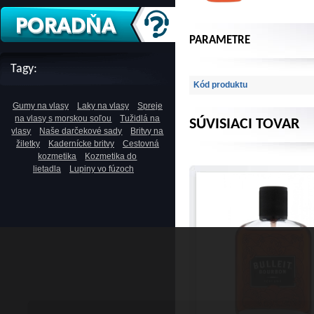
PARAMETRE
Tagy:
Kód produktu
Gumy na vlasy
Laky na vlasy
Spreje
na vlasy s morskou soľou
Tužidlá na
SÚVISIACI TOVAR
vlasy
Naše darčekové sady
Britvy na
žiletky
Kadernícke britvy
Cestovná
kozmetika
Kozmetika do
lietadla
Lupiny vo fúzoch