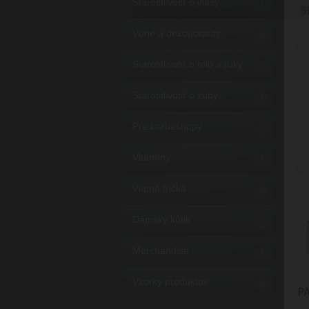
Starostlivosť o vlasy
9
Vône a dezodoranty
Starostlivosť o telo a ruky
Starostlivosť o zuby
Pre barbeshopy
Vitamíny
Vtipné tričká
Dámsky kútik
Merchandise
Vzorky produktov
P