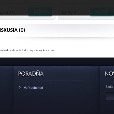
Doručenie: v utorok 11.08.2026
Doručenie: v utorok 11.08.2026
(viac info)
(viac info)
13.40 €
13.40 €
ISKUSIA (0)
produktu
ešte nebol vložený žiadny komentár.
Zadajt
Veľkoobchod