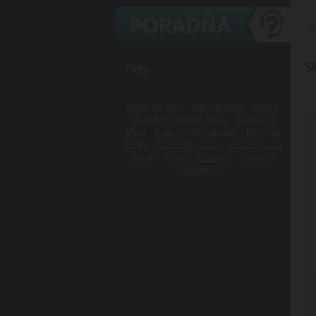
K
S
Tagy:
Gumy na vlasy
Laky na vlasy
Spreje
na vlasy s morskou soľou
Tužidlá na
vlasy
Naše darčekové sady
Britvy na
žiletky
Kadernícke britvy
Kozmetika do
lietadla
Lupiny vo fúzoch
Cestovná
kozmetika