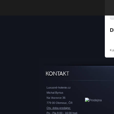
D
K 
Luxusné-holenie.cz
Michal Byrtus
Na Vozovce 36
779 00 Olomouc, ČR
Otv. doba predajne:
Po - Pia 8:00 - 16:00 hod.