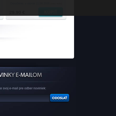
Doručenie: v utorok 11.08.2026
(viac info)
29.90 €
e svoj e-mail pre odber noviniek: