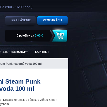
 Pá 8:00 - 16:00 hod.)
PRIHLÁSENIE
REGISTRÁCIA
0 položiek
za
0.00 €
PRE BARBERSHOPY
KONTAKT
eam Punk toaletná voda 100 ml
al Steam Punk
 voda 100 ml
an Drwal s korenistou pánskou vôňou Steam
dychom.