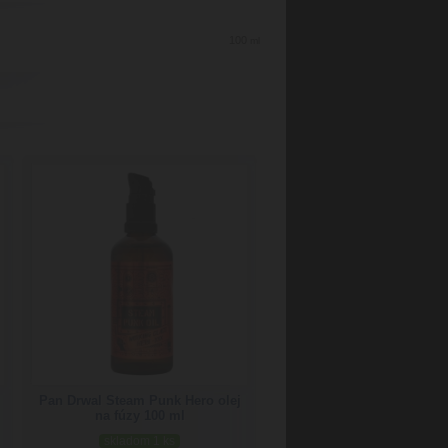
100
ml
Pan Drwal Steam Punk Hero olej
na fúzy 100 ml
skladom 1 ks