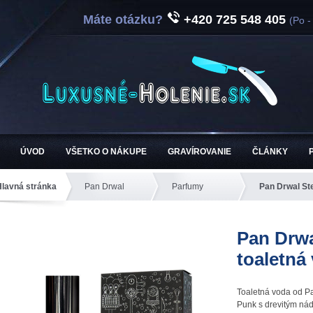
Máte otázku?
+420 725 548 405
(Po -
ÚVOD
VŠETKO O NÁKUPE
GRAVÍROVANIE
ČLÁNKY
Hlavná stránka
Pan Drwal
Parfumy
Pan Drwal St
Pan Drw
toaletná
Toaletná voda od P
Punk s drevitým ná