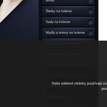
Britvy
Štetky na holenie
Sady na holenie
Mydlá a krémy na holenie
Príprava pred holením
Starostlivosť po holení
Žiletky a náhradné hlavice
Starostlivosť o fúzy a bradu
Naše webové stránky používajú súb
Toaletné tašky
pov
Príslušenstvo