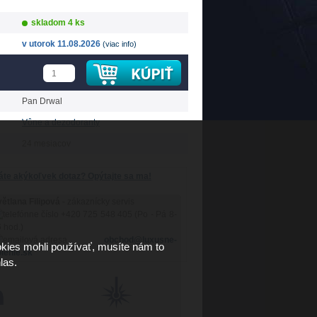
skladom 4 ks
v utorok 11.08.2026
(viac info)
Pan Drwal
Vône a dezodoranty
24 mesiacov
te akýkoľvek dotaz? Opýtajte sa ma!
ětlana Filipová
- zákaznícky servis
+420 725 548 405 (Po - Pá 8-
 hod.)
obchod@luxusne-
kies mohli používať, musíte nám to
lenie.sk
las.