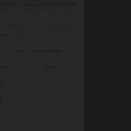
RSONÁL
Laserové GRAVÍROVÁNIE
 výberom
Meno alebo monogram na tovar
 vôňa s tónmi
o korenia. V pozadí
0.0/5 (0 hlasov)
 stroj, je pre vás
om Szulcom. Je inšpirovaná parnými strojmi
enol, Limonene, Linalool, Geraniol.
ml