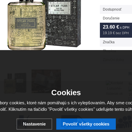
Dostupnosť
Doručenie
23.60
€
s DPH
19.19 €
bez DPH
Značka
Skupina
Záruční doba
Má
Sv
Cookies
16
ory cookies, ktoré nám pomáhajú s ich vylepšovaním. Aby sme coo
ho
oliť. Kliknutím na tlačidlo "Povoliť všetky cookies" udeľujete tento súh
Nastavenie
Povoliť všetky cookies