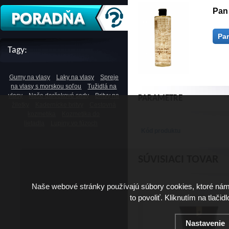
Pan
Pa
Tagy:
Gumy na vlasy
Laky na vlasy
Spreje
na vlasy s morskou soľou
Tužidlá na
vlasy
Naše darčekové sady
Britvy na
PARAMETRE
žiletky
Kadernícke britvy
Cestovná
kozmetika
Kozmetika do
lietadla
Lupiny vo fúzoch
Kód produktu
SÚVISIACI TOVAR
Naše webové stránky používajú súbory cookies, ktoré ná
to povoliť. Kliknutím na tlačid
Nastavenie