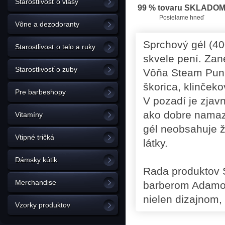
Starostlivosť o vlasy
99 % tovaru SKLADO
Posielame hneď
Vône a dezodoranty
Sprchový gél (40
Starostlivosť o telo a ruky
skvele pení. Za
Starostlivosť o zuby
Vôňa Steam Punk 
škorica, klinček
Pre barbeshopy
V pozadí je zjavn
ako dobre namaza
Vitamíny
gél neobsahuje ž
Vtipné tričká
látky.
Dámsky kútik
Rada produktov 
Merchandise
barberom Adamom
nielen dizajnom, 
Vzorky produktov