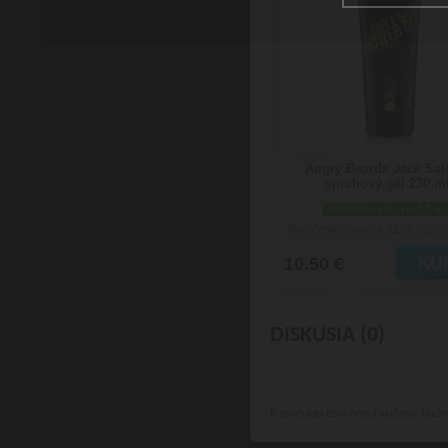
Angry Beards Jack Sa
sprchový gél 230 m
skladom viac než 5 ks
Doručenie: v utorok 11.08.2026
(
10.50 €
DISKUSIA (0)
K produktu
ešte nebol vložený žiadn