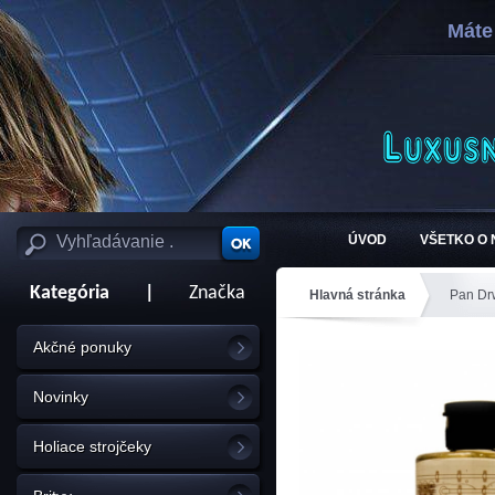
Máte
ÚVOD
VŠETKO O
Kategória
|
Značka
Hlavná stránka
Pan Dr
Akčné ponuky
Novinky
Holiace strojčeky