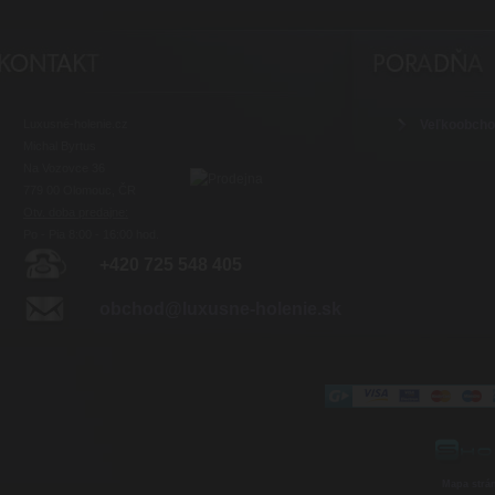
Luxusné-holenie.cz
Veľkoobch
Michal Byrtus
Na Vozovce 36
779 00 Olomouc, ČR
Otv. doba predajne:
Po - Pia 8:00 - 16:00 hod.
+420 725 548 405
obchod@luxusne-holenie.sk
Mapa strá