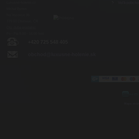
Luxusné-holenie.cz
Veľkoobch
Michal Byrtus
Na Vozovce 36
779 00 Olomouc, ČR
Otv. doba predajne:
Po - Pia 8:00 - 16:00 hod.
+420 725 548 405
obchod@luxusne-holenie.sk
Mapa strá