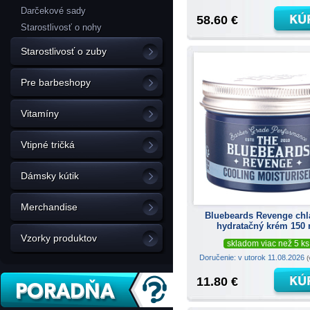
Darčekové sady
58.60 €
Starostlivosť o nohy
Starostlivosť o zuby
Pre barbeshopy
Vitamíny
Vtipné tričká
Dámsky kútik
Merchandise
Bluebeards Revenge chl
hydratačný krém 150
Vzorky produktov
skladom viac než 5 ks
Doručenie: v utorok 11.08.2026
(
11.80 €