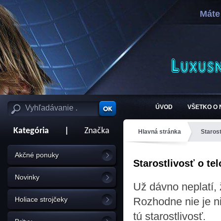
Máte
ÚVOD
VŠETKO O
Kategória
|
Značka
Hlavná stránka
Starost
Akčné ponuky
Starostlivosť o tel
Novinky
Už dávno neplatí,
Holiace strojčeky
Rozhodne nie je ni
tú starostlivosť.