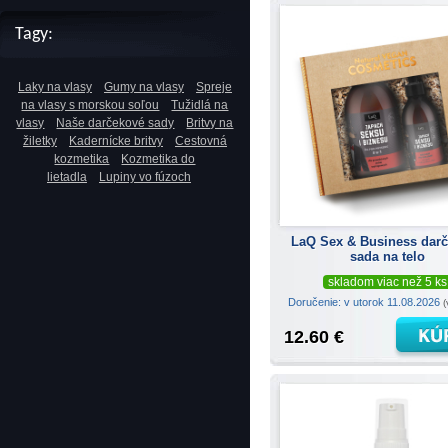
Tagy:
Laky na vlasy
Gumy na vlasy
Spreje
na vlasy s morskou soľou
Tužidlá na
vlasy
Naše darčekové sady
Britvy na
žiletky
Kadernícke britvy
Cestovná
kozmetika
Kozmetika do
lietadla
Lupiny vo fúzoch
LaQ Sex & Business dar
sada na telo
skladom viac než 5 ks
Doručenie: v utorok 11.08.2026
(
12.60 €