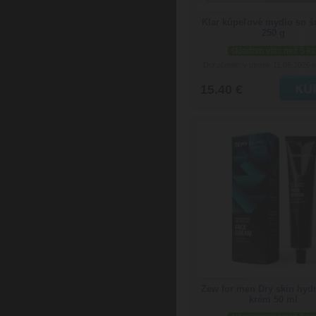
Klar kúpeľové mydlo so 
250 g
skladom viac než 5 ks
Doručenie: v utorok 11.08.2026
(
15.40 €
Zew for men Dry skin hyd
krém 50 ml