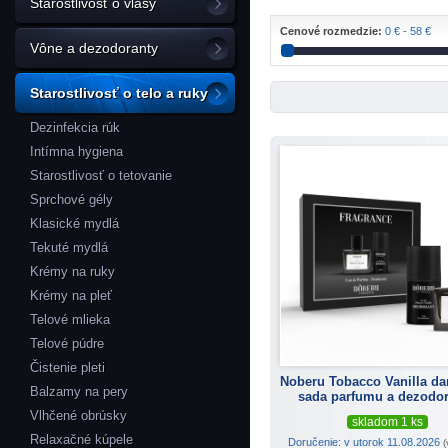
Starostlivosť o vlasy
Cenové rozmedzie:
0 € - 58 €
Vône a dezodoranty
Starostlivosť o telo a ruky
Dezinfekcia rúk
Intímna hygiena
Starostlivosť o tetovanie
Sprchové gély
Klasické mydlá
Tekuté mydlá
Krémy na ruky
Krémy na pleť
Telové mlieka
Telové púdre
Čistenie pleti
Noberu Tobacco Vanilla da
Balzamy na pery
sada parfumu a dezodo
Vlhčené obrúsky
skladom 1 ks
Relaxačné kúpele
Doručenie: v utorok 11.08.2026
(