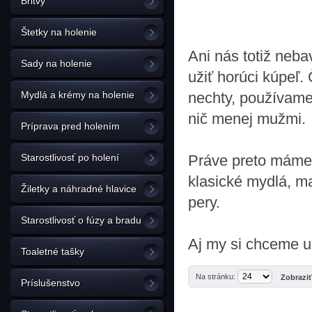
Britvy
Štetky na holenie
Ani nás totiž neba
Sady na holenie
užiť horúci kúpeľ.
Mydlá a krémy na holenie
nechty, používame
nič menej mužmi.
Príprava pred holením
Starostlivosť po holení
Práve preto máme 
klasické mydlá, ma
Žiletky a náhradné hlavice
pery.
Starostlivosť o fúzy a bradu
Aj my si chceme u
Toaletné tašky
Na stránku:
Zobrazi
Príslušenstvo