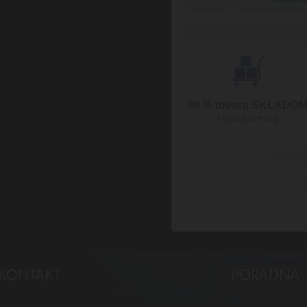
99 % tovaru SKLADO
Posielame hneď