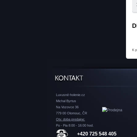
D
K 
Luxusné-holenie.cz
Michal Byrtus
Na Vozovce 36
779 00 Olomouc, ČR
Otv. doba predajne:
Po - Pia 8:00 - 16:00 hod.
+420 725 548 405