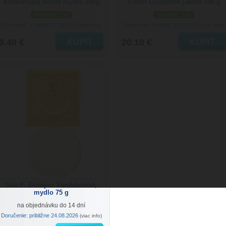
Anniversary telové mydlo 150g
Citrón Granátové jablko 198 g
skladom 3 ks
skladom 1 ks
Doručenie: v utorok 11.08.2026
Doručenie: v utorok 11.08.2026
(viac info)
(viac info)
9.40 €
20.10 €
Geo F. Trumper Sandalwood,
mydlo 75 g
na objednávku do 14 dní
Doručenie: približne 24.08.2026
(viac info)