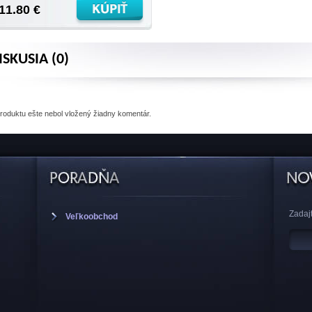
11.80 €
ISKUSIA (0)
produktu
ešte nebol vložený žiadny komentár.
Zadajt
Veľkoobchod