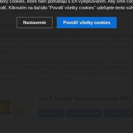
ory cookies, ktoré nám pomáhajú s ich vylepšovaním. Aby sme coo
9 % tovaru SKLADOM
Doprava ZADARMO
Odborný PE
oliť. Kliknutím na tlačidlo "Povoliť všetky cookies" udeľujete tento súh
Posielame hneď
Pri objednávke nad 100 EUR
Naozaj pomôže s
Nastavenie
Povoliť všetky cookies
Akčná ponuka. Pôvodná cena 22 EUR.
Vynikajúce klasické telové mydlo (150 g) od anglickej značky Geo. F. Trumper, kto
dodávkami na britský kráľovský dvor. Mydlo je trikrát jemne mleté, veľmi dlho vydrž
trvanlivosť. S mužnou tradičnou vôňou santalového dreva s ľahkými tónmi korenia
Anglicku.
Zloženie:
SODIUM PALMATE, SODIUM PALM KERNELATE, AQUA, PARFUM, PAR
GLYCERIN, ISOPROPYL MYRISTATE, TETRASODIUM EDTA, COUMARIN, LINAL
IONONE, EUGENOL, GERANIOL, BHT, BENZYL SALICYLATE, TETRASODIUM E
CARBONATE, CI 77891, CI 77492, CI 77491
Geo F. Trumper Sandalwood, mydlo 150 g
Parametre
Súvisiaci tovar
Diskusia (0)