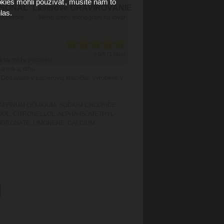
kies mohli používať, musíte nám to
RSONÁL
Laserové GRAVÍROVÁNIE
las.
 výberom
Meno alebo monogram na tovar
5.0/5 (1 hlas)
rá sa môže pochváliť
í a má aj dlhú
. Dodávané v papierovej krabičke. Vyrobené v
AFFINUM LIQUIDUM, SODIUM CHLORIDE,
OOL, CITRONELLOL, ALPHA-ISOMETHYL
TIDRONATE, LIMONENE, CALCIUM