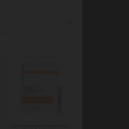
150
g
Baxter hydratačné telové mydlo