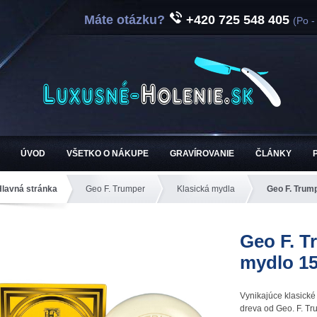
Máte otázku?
+420 725 548 405
(Po -
ÚVOD
VŠETKO O NÁKUPE
GRAVÍROVANIE
ČLÁNKY
Hlavná stránka
Geo F. Trumper
Klasická mydla
Geo F. Trum
Geo F. T
mydlo 15
Vynikajúce klasické
dreva od Geo. F. Tr