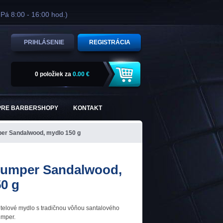
 Pá 8:00 - 16:00 hod.)
PRIHLÁSENIE
REGISTRÁCIA
0 položiek
za
0.00 €
PRE BARBERSHOPY
KONTAKT
per Sandalwood, mydlo 150 g
rumper Sandalwood,
0 g
 telové mydlo s tradičnou vôňou santalového
umper.