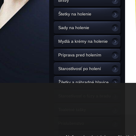
Britvy
Štetky na holenie
Sady na holenie
Mydlá a krémy na holenie
Príprava pred holením
Starostlivosť po holení
Žiletky a náhradné hlavice
Starostlivosť o fúzy a bradu
Toaletné tašky
Príslušenstvo