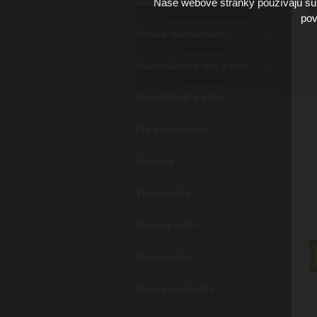
Starostlivosť o vlasy
Naše webové stránky používajú súb
9
pov
Vône a dezodoranty
Starostlivosť o telo a ruky
Starostlivosť o zuby
Pre barbeshopy
Vitamíny
Vtipné tričká
Dámsky kútik
Merchandise
Vzorky produktov