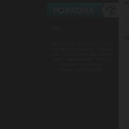
P
K
Tagy:
S
Gumy na vlasy
Laky na vlasy
Spreje
na vlasy s morskou soľou
Tužidlá na
vlasy
Naše darčekové sady
Britvy na
žiletky
Kadernícke britvy
Cestovná
kozmetika
Kozmetika do
lietadla
Lupiny vo fúzoch