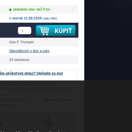
skladom viac než 5 ks
v utorok 11.08.2026
(viac info)
Geo F. Trumper
Starostlivosť o telo a ruky
24 mesiacov
te akýkoľvek dotaz? Opýtajte sa ma!
ětlana Filipová
- zákaznícky servis
+420 725 548 405 (Po - Pá 8-
 hod.)
obchod@luxusne-
lenie.sk