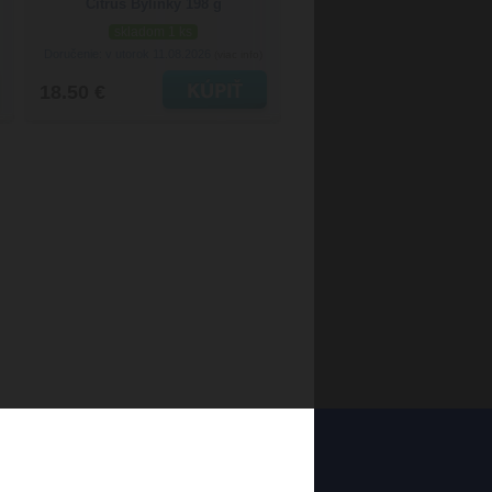
Citrus Bylinky 198 g
skladom 1 ks
Doručenie: v utorok 11.08.2026
(viac info)
18.50 €