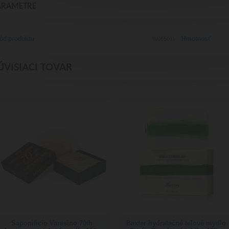
ARAMETRE
ód produktu
Hmotnosť
W065011
ÚVISIACI TOVAR
Saponificio Varesino 70th
Baxter hydratačné telové mydlo