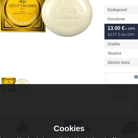
Dostupnosť
Doručenie
13.00
€
s DPH
10.57 €
bez DPH
Značka
Skupina
Záruční doba
Má
Sv
16
ho
Cookies