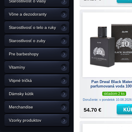
Starostlivosť o vlasy
Vône a dezodoranty
Starostlivosť o telo a ruky
Starostlivosť o zuby
Pre barbeshopy
Vitamíny
Vtipné tričká
Pan Drwal Black Mater
parfumovaná voda 100
Dámsky kútik
skladom 2 ks
Doručenie: v pondelok 10.08.202
Merchandise
54.70 €
Vzorky produktov