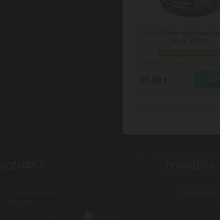
Osma Matte stylingový v
vlasy 100 ml
skladom viac než 5 ks
Doručenie: v pondelok 10.08.202
16.50 €
Luxusné-holenie.cz
Veľkoobch
Michal Byrtus
Na Vozovce 36