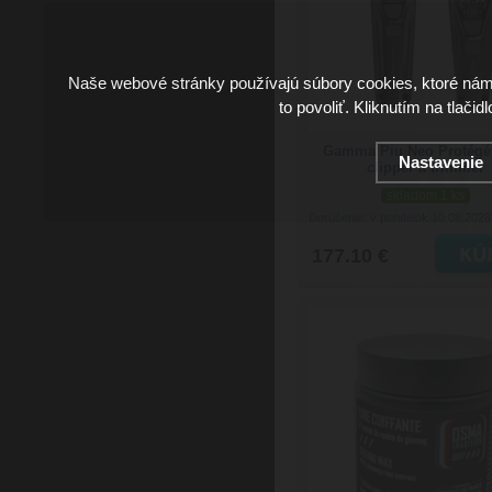
Naše webové stránky používajú súbory cookies, ktoré ná
to povoliť. Kliknutím na tlačid
Gamma Piu Neo Protégé
Nastavenie
clipper a trimmer
skladom 1 ks
Doručenie: v pondelok 10.08.202
177.10 €