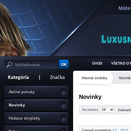
Máte
ÚVOD
VŠETKO O
Kategória
|
Značka
Hlavná stránka
Novink
Akčné ponuky
Novinky
Novinky
Na stránku:
Zobrazi
Holiace strojčeky
Cenové rozmedzie:
0 € - 192 €