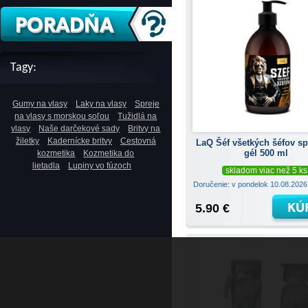
Tagy:
Gumy na vlasy
Laky na vlasy
Spreje
na vlasy s morskou soľou
Tužidlá na
vlasy
Naše darčekové sady
Britvy na
žiletky
Kadernícke britvy
Cestovná
LaQ Šéf všetkých šéfov s
gél 500 ml
kozmetika
Kozmetika do
lietadla
Lupiny vo fúzoch
skladom viac než 5 ks
Doručenie: v pondelok 10.08.202
5.90 €