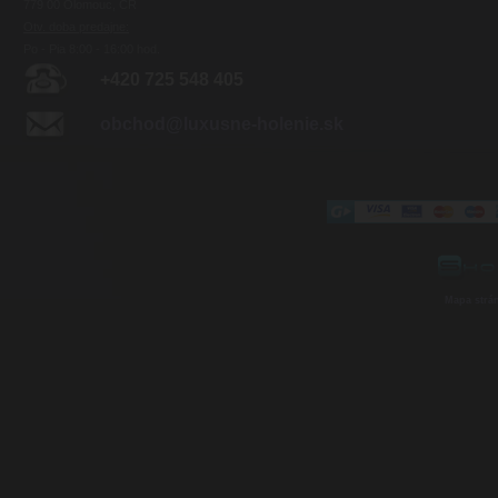
779 00 Olomouc, ČR
Otv. doba predajne:
Po - Pia 8:00 - 16:00 hod.
+420 725 548 405
obchod@luxusne-holenie.sk
Mapa strá