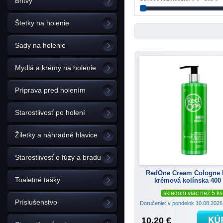
Britvy
Štetky na holenie
Sady na holenie
Mydlá a krémy na holenie
Príprava pred holením
Starostlivosť po holení
Žiletky a náhradné hlavice
Starostlivosť o fúzy a bradu
RedOne Cream Cologne 
Toaletné tašky
krémová kolínska 400
skladom viac než 5 ks
Príslušenstvo
Doručenie: v pondelok 10.08.202
10.20 €