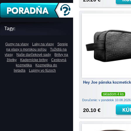
Tagy:
Gumy na vlasy
Laky na vlasy
Spreje
na vlasy s morskou soľou
Tužidlá na
vlasy
Naše darčekové sady
Britvy na
žiletky
Kadernícke britvy
Cestovná
kozmetika
Kozmetika do
lietadla
Lupiny vo fúzoch
Hey Joe pánska kozmetick
skladom 4 ks
Doručenie: v pondelok 10.08.202
20.10 €