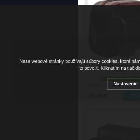
Naše webové stránky používajú súbory cookies, ktoré ná
Parker hnedá kožená toa
to povoliť. Kliknutím na tlačid
taška
skladom viac než 5 ks
Nastavenie
Doručenie: v pondelok 10.08.202
39.00 €