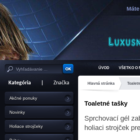
Máte
ÚVOD
VŠETKO O
Kategória
|
Značka
Hlavná stránka
Toalet
Akčné ponuky
Toaletné tašky
Novinky
Sprchovací gél za
Holiace strojčeky
holiaci strojček p