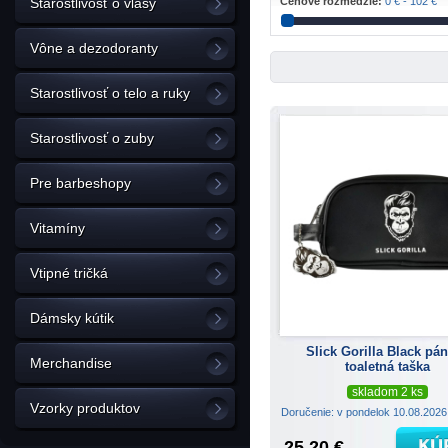
Starostlivosť o vlasy
Cenové rozmedzie:
0 € - 102 €
Vône a dezodoranty
Starostlivosť o telo a ruky
Starostlivosť o zuby
Pre barbeshopy
Vitamíny
Vtipné tričká
Dámsky kútik
Slick Gorilla Black pá
Merchandise
toaletná taška
skladom 2 ks
Vzorky produktov
Doručenie: v pondelok 10.08.202
25.20 €