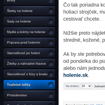
Britvy
Čo tak poriadna ko
Štetky na holenie
holiaci strojček, 
cestovať chcete.
Sady na holenie
Mydlá a krémy na holenie
Nižšie preto nájdet
stredné, kožené, p
Príprava pred holením
Starostlivosť po holení
Ak by ste potrebov
od pondelka do pi
Žiletky a náhradné hlavice
alebo nám jednodu
Starostlivosť o fúzy a bradu
holenie.sk
.
Toaletné tašky
Na stránku:
Zobrazi
Príslušenstvo