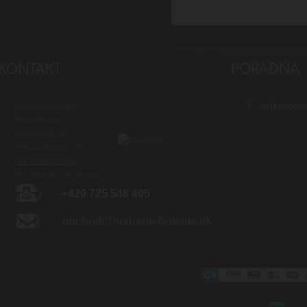
Luxusné-holenie.cz
Veľkoobch
Michal Byrtus
Na Vozovce 36
779 00 Olomouc, ČR
Otv. doba predajne:
Po - Pia 8:00 - 16:00 hod.
+420 725 548 405
obchod@luxusne-holenie.sk