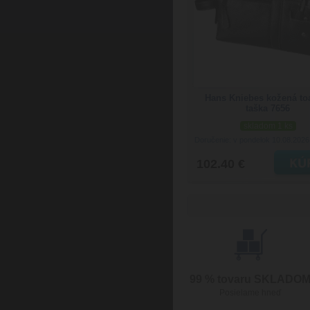
Hans Kniebes kožená toa
taška 7656
skladom 1 ks
Doručenie: v pondelok 10.08.202
102.40 €
99 % tovaru SKLADO
Posielame hneď