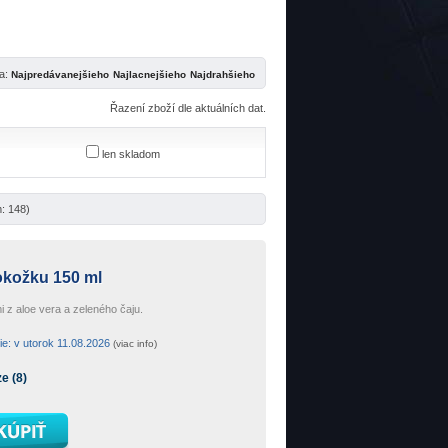
ľa:
Řazení zboží dle aktuálních dat.
len skladom
: 148)
pokožku 150 ml
i z aloe vera a zeleného čaju.
e: v utorok 11.08.2026
(viac info)
e (8)