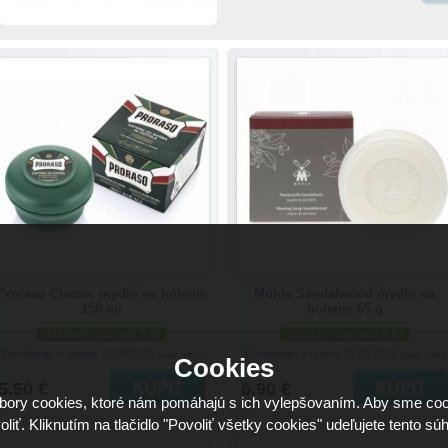
Proraso Classic mydlo na holenie
Mühle Sandalwood mydlo na
150 ml
holenie 65 g
skladom viac než 5 ks
skladom viac než 5 ks
Doručenie: v utorok 11.08.2026
Doručenie: v utorok 11.08.2026
(viac info)
(viac info)
Cookies
5.50 €
6.90 €
ory cookies, ktoré nám pomáhajú s ich vylepšovaním. Aby sme coo
oliť. Kliknutím na tlačidlo "Povoliť všetky cookies" udeľujete tento súh