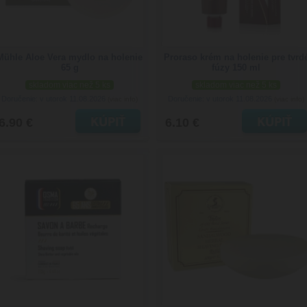
Mühle Aloe Vera mydlo na holenie
Proraso krém na holenie pre tvrd
65 g
fúzy 150 ml
skladom viac než 5 ks
skladom viac než 5 ks
Doručenie: v utorok 11.08.2026
Doručenie: v utorok 11.08.2026
(viac info)
(viac info)
6.90 €
6.10 €