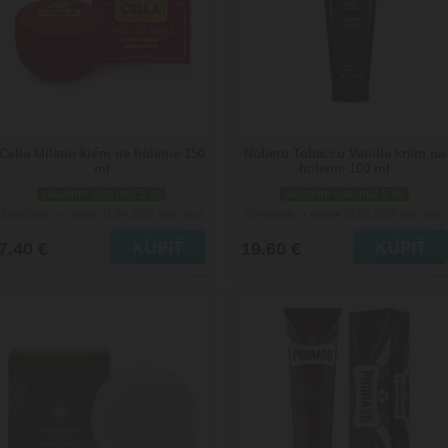
Cella Milano krém na holenie 150
Noberu Tobacco Vanilla krém na
ml
holenie 100 ml
skladom viac než 5 ks
skladom viac než 5 ks
Doručenie: v utorok 11.08.2026
Doručenie: v utorok 11.08.2026
(viac info)
(viac info)
7.40 €
19.60 €