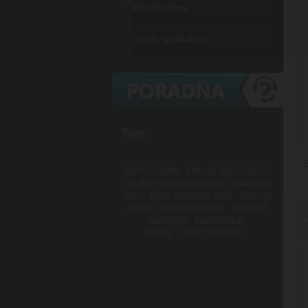
Merchandise
Vzorky produktov
Tagy:
Gumy na vlasy
Laky na vlasy
Spreje
na vlasy s morskou soľou
Tužidlá na
vlasy
Naše darčekové sady
Britvy na
žiletky
Kadernícke britvy
Cestovná
kozmetika
Kozmetika do
lietadla
Lupiny vo fúzoch