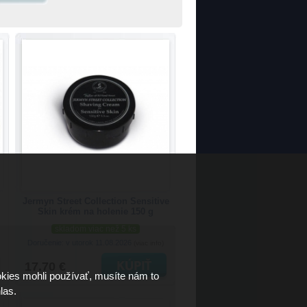
Jermyn Street Collection Sensitive
Skin krém na holenie 150 g
skladom viac než 5 ks
Doručenie: v utorok 11.08.2026
(viac info)
17.70 €
kies mohli používať, musíte nám to
las.