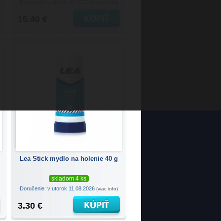
Doručenie: v utorok 11.08.2026
(viac info)
15.40 €
Lea Stick mydlo na holenie 40 g
skladom 4 ks
Doručenie: v utorok 11.08.2026
(viac info)
3.30 €