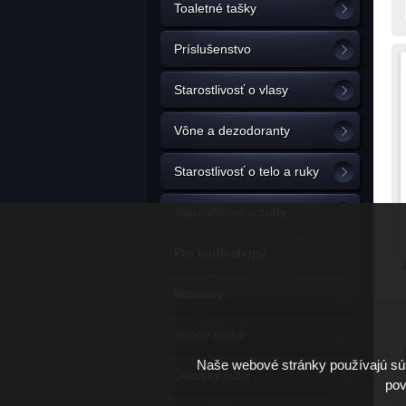
Toaletné tašky
Príslušenstvo
Starostlivosť o vlasy
Vône a dezodoranty
Starostlivosť o telo a ruky
Starostlivosť o zuby
Pre barbeshopy
Vitamíny
Vtipné tričká
Naše webové stránky používajú súb
Dámsky kútik
pov