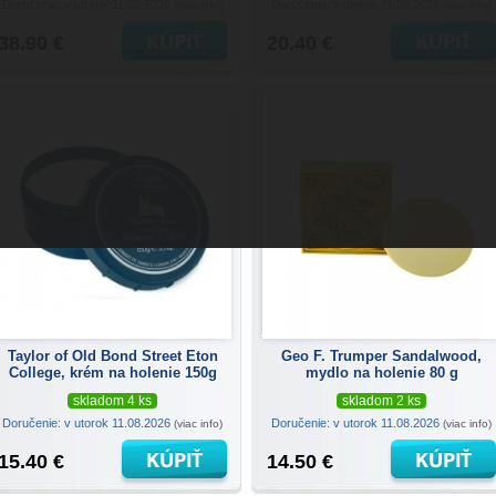
Doručenie: v utorok 11.08.2026
Doručenie: v utorok 11.08.2026
(viac info)
(viac info)
38.90 €
20.40 €
Taylor of Old Bond Street Eton
Geo F. Trumper Sandalwood,
College, krém na holenie 150g
mydlo na holenie 80 g
skladom 4 ks
skladom 2 ks
Doručenie: v utorok 11.08.2026
Doručenie: v utorok 11.08.2026
(viac info)
(viac info)
15.40 €
14.50 €