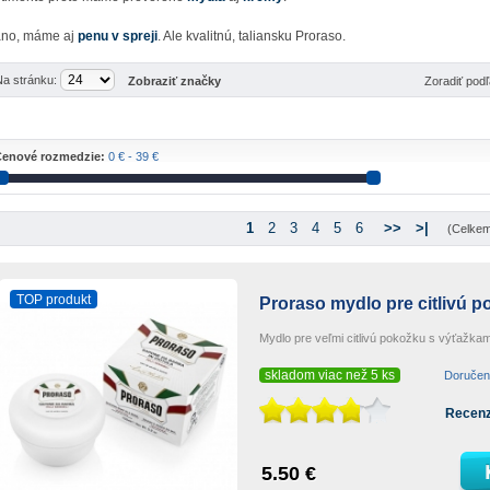
áno, máme aj
penu v spreji
. Ale kvalitnú, taliansku Proraso.
Na stránku:
Zobraziť značky
Zoradiť pod
enové rozmedzie:
0 € - 39 €
1
2
3
4
5
6
>>
>|
(Celkem
TOP produkt
Proraso mydlo pre citlivú 
Mydlo pre veľmi citlivú pokožku s výťažkam
skladom viac než 5 ks
Doručeni
Recenz
5.50 €