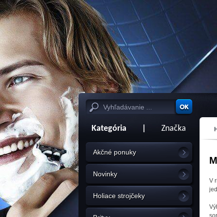
Kategória
|
Značka
Akčné ponuky
M
Novinky
V 
je
Holiace strojčeky
Vý
so