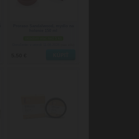
é
Proraso Sandalwood, mydlo na
holenie 150 ml
skladom viac než 5 ks
Doručenie: v utorok 11.08.2026
(viac info)
5.50 €