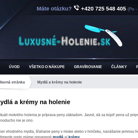
Máte otázku?
+420 725 548 405
(Po -
ÚVOD
VŠETKO O NÁKUPE
GRAVÍROVANIE
ČLÁNKY
Hlavná stránka
Mydlá a krémy na holenie
ydlá a krémy na holenie
rituáli mokrého holenia je príprava peny základom. Jasné, dá sa kúpiť pena už pripr
dnoducho nie je ono.
ber vhodného mydla, šľahanie peny v miske alebo v hrnčeku, nanášanie jemnou hol
rtimente preto máme preverené
mydlá
aj
krémy
.