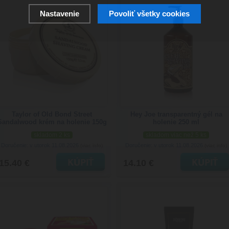
Nastavenie
Povoliť všetky cookies
Taylor of Old Bond Street
Hey Joe transparentný gél na
Sandalwood krém na holenie 150g
holenie 250 ml
skladom 2 ks
skladom viac než 5 ks
Doručenie: v utorok 11.08.2026
Doručenie: v utorok 11.08.2026
(viac info)
(viac info)
15.40 €
14.10 €