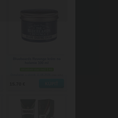
Bluebeards Revenge krém na
holenie 100 ml
skladom viac než 5 ks
Doručenie: v utorok 11.08.2026
(viac info)
15.70 €