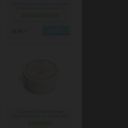
Osma Tradition Cosmos Organic
Citrus krém na holenie 100 ml
skladom viac než 5 ks
Doručenie: v utorok 11.08.2026
(viac info)
18.90 €
e
Taylor of Old Bond Street
Cedarwood krém na holenie 150g
skladom 1 ks