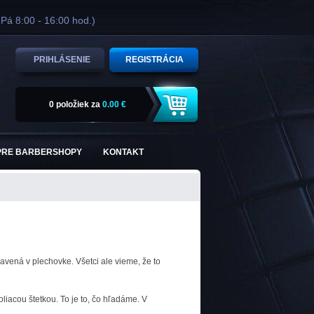
 Pá 8:00 - 16:00 hod.)
PRIHLÁSENIE
REGISTRÁCIA
0 položiek
za
0.00 €
PRE BARBERSHOPY
KONTAKT
avená v plechovke. Všetci ale vieme, že to
iacou štetkou. To je to, čo hľadáme. V