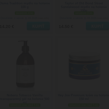
Osma Tradition mydlo na holenie
Taylor of Old Bond Street
100 g
Sandalwood mydlo na holenie
100g
skladom 4 ks
skladom 3 ks
Doručenie: v utorok 11.08.2026
Doručenie: v utorok 11.08.2026
(viac info)
(viac info)
14.20 €
14.50 €
Noberu Tobacco Vanilla
Hey Joe Premium krém na holeni
transparentný gél na holenie 500
150 ml
ml
skladom viac než 5 ks
skladom viac než 5 ks