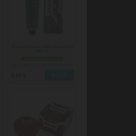
Proraso Classic krém na holenie
150 ml
skladom viac než 10 ks
Doručenie: v utorok 11.08.2026
(viac info)
6.10 €