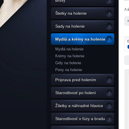
Britvy
A 
Štetky na holenie
Sady na holenie
Mydlá a krémy na holenie
C
Mydlá na holenie
Krémy na holenie
Gély na holenie
Peny na holenie
Príprava pred holením
Starostlivosť po holení
Žiletky a náhradné hlavice
Starostlivosť o fúzy a bradu