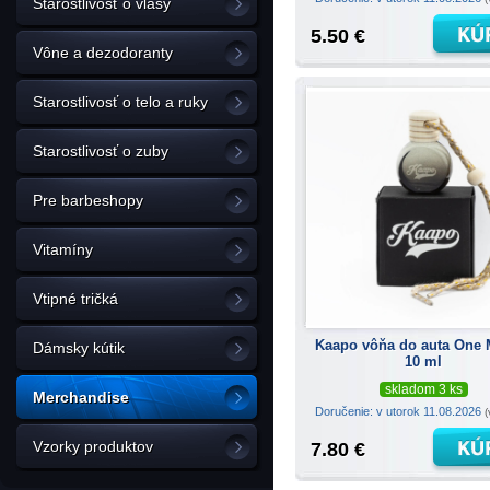
Starostlivosť o vlasy
5.50 €
Vône a dezodoranty
Starostlivosť o telo a ruky
Starostlivosť o zuby
Pre barbeshopy
Vitamíny
Vtipné tričká
Kaapo vôňa do auta One M
Dámsky kútik
10 ml
skladom 3 ks
Merchandise
Doručenie: v utorok 11.08.2026
(
Vzorky produktov
7.80 €