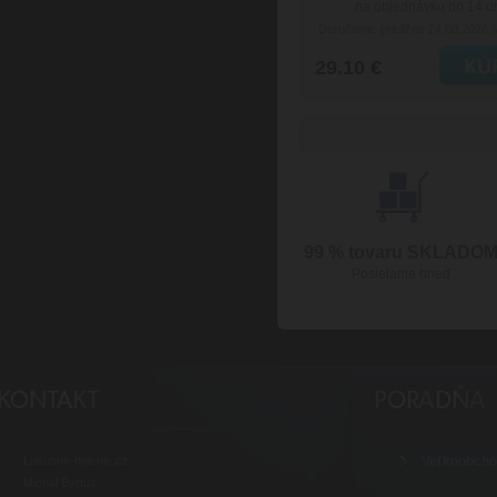
na objednávku do 14 d
Doručenie: približne 24.08.2026
(
29.10 €
99 % tovaru SKLADO
Posielame hneď
Luxusné-holenie.cz
Veľkoobch
Michal Byrtus