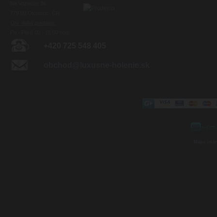
Na Vozovce 36
779 00 Olomouc, ČR
Otv. doba predajne:
Po - Pia 8:00 - 16:00 hod.
+420 725 548 405
obchod@luxusne-holenie.sk
Mapa strá