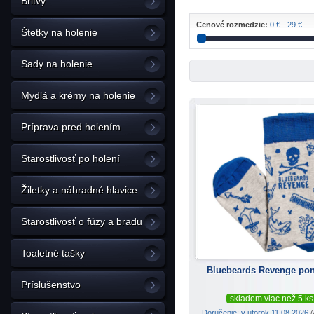
Britvy
Cenové rozmedzie:
0 € - 29 €
Štetky na holenie
Sady na holenie
Mydlá a krémy na holenie
Príprava pred holením
Starostlivosť po holení
Žiletky a náhradné hlavice
Starostlivosť o fúzy a bradu
Toaletné tašky
Bluebeards Revenge po
Príslušenstvo
skladom viac než 5 ks
Doručenie: v utorok 11.08.2026
(