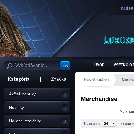
Máte
ÚVOD
VŠETKO O
Kategória
|
Značka
Hlavná stránka
Mercha
Akčné ponuky
Merchandise
Novinky
Merchand
Holiace strojčeky
Na stránku:
Zobrazi