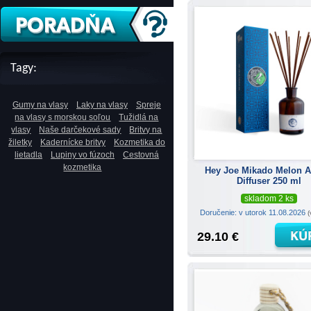
Tagy:
Gumy na vlasy
Laky na vlasy
Spreje
na vlasy s morskou soľou
Tužidlá na
vlasy
Naše darčekové sady
Britvy na
žiletky
Kadernícke britvy
Kozmetika do
lietadla
Lupiny vo fúzoch
Cestovná
kozmetika
Hey Joe Mikado Melon 
Diffuser 250 ml
skladom 2 ks
Doručenie: v utorok 11.08.2026
(
29.10 €