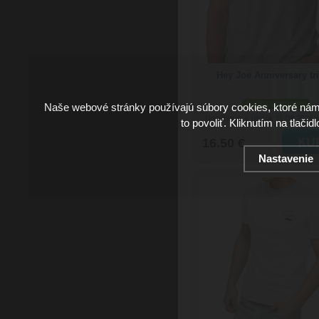
Hey Joe Anniversary tr
podľa variantov
Naše webové stránky používajú súbory cookies, ktoré ná
Doručenie: v utorok 11.08.2026
(
to povoliť. Kliknutím na tlačid
16.50 €
Nastavenie