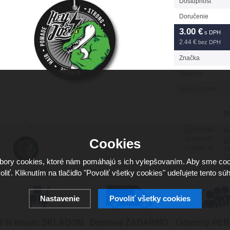
Dostupnosť
Doručenie
3.00
€
s DPH
2.44 €
bez DPH
Značka
Skupina
Záruční doba
Má
Sv
Cookies
16
ory cookies, ktoré nám pomáhajú s ich vylepšovaním. Aby sme coo
ho
oliť. Kliknutím na tlačidlo "Povoliť všetky cookies" udeľujete tento súh
Nastavenie
Povoliť všetky cookies
9 % tovaru SKLADOM
Doprava ZADARMO
Odborný PE