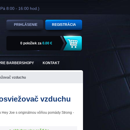
 Pá 8:00 - 16:00 hod.)
PRIHLÁSENIE
REGISTRÁCIA
0 položiek
za
0.00 €
PRE BARBERSHOPY
KONTAKT
ežovač vzduchu
osviežovač vzduchu
 Hey Joe s originálnou vôňou pomády Strong -