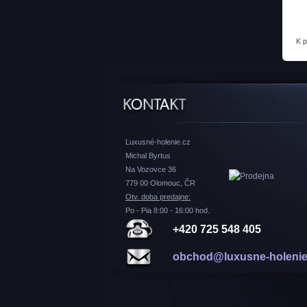
K 
Luxusné-holenie.cz
Michal Byrtus
Na Vozovce 36
779 00 Olomouc, ČR
Otv. doba predajne:
Po - Pia 8:00 - 16:00 hod.
+420 725 548 405
obchod@luxusne-holenie