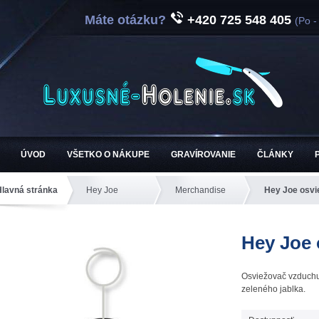
Máte otázku?
+420 725 548 405
(Po -
ÚVOD
VŠETKO O NÁKUPE
GRAVÍROVANIE
ČLÁNKY
Hlavná stránka
Hey Joe
Merchandise
Hey Joe osvi
Hey Joe 
Osviežovač vzduchu
zeleného jablka.