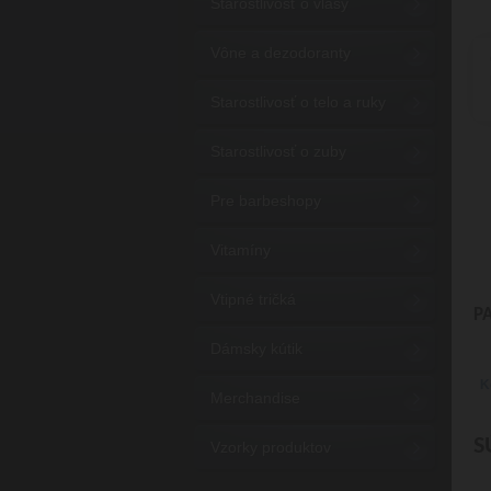
Starostlivosť o vlasy
Vône a dezodoranty
Starostlivosť o telo a ruky
Starostlivosť o zuby
Pre barbeshopy
Vitamíny
Vtipné tričká
P
Dámsky kútik
K
Merchandise
S
Vzorky produktov