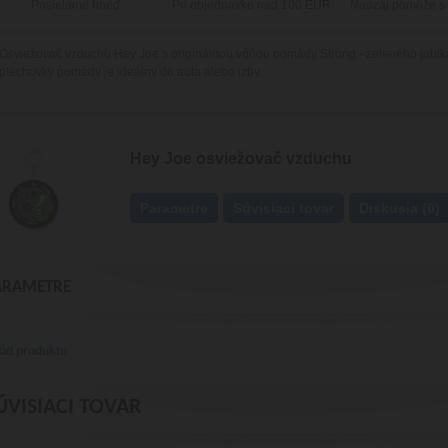
Posielame hneď
Pri objednávke nad 100 EUR
Naozaj pomôže s
Osviežovač vzduchu Hey Joe s originálnou vôňou pomády Strong - zeleného jablka
plechovky pomády je ideálny do auta alebo izby.
Hey Joe osviežovač vzduchu
Parametre
Súvisiaci tovar
Diskusia (0)
ARAMETRE
ód produktu
ÚVISIACI TOVAR