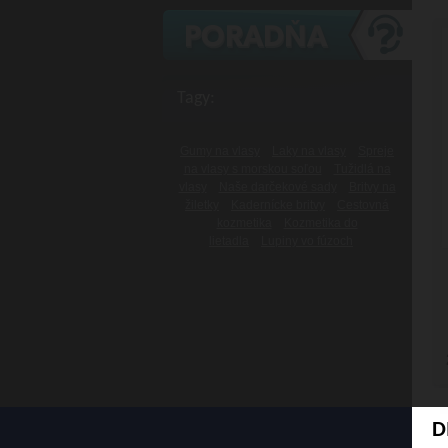
Tagy:
Gumy na vlasy
Laky na vlasy
Spreje
na vlasy s morskou soľou
Tužidlá na
vlasy
Naše darčekové sady
Britvy na
žiletky
Kadernícke britvy
Cestovná
kozmetika
Kozmetika do
lietadla
Lupiny vo fúzoch
D