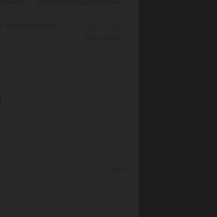
 výberom
Meno alebo monogram na tovar
. Osviežovač v tvare
0.0/5 (0 hlasov)
230611