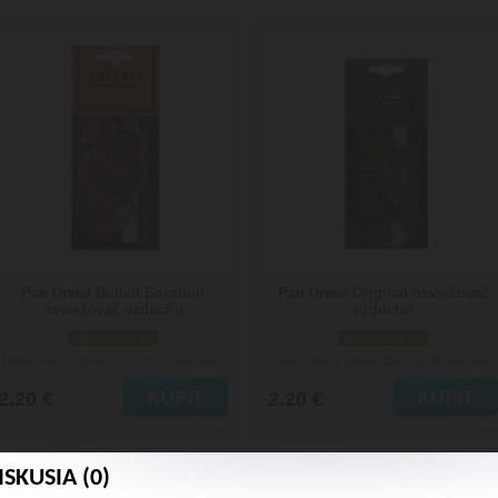
Pan Drwal Bulleit Bourbon
Pan Drwal Original osviežovač
osviežovač vzduchu
vzduchu
skladom 5 ks
skladom 4 ks
Doručenie: v utorok 11.08.2026
Doručenie: v utorok 11.08.2026
(viac info)
(viac info)
2.20 €
2.20 €
ISKUSIA (0)