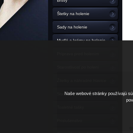
Britvy
Štetky na holenie
Sady na holenie
Mydlá a krémy na holenie
Príprava pred holením
Starostlivosť po holení
Žiletky a náhradné hlavice
Naše webové stránky používajú súb
Starostlivosť o fúzy a bradu
pov
Toaletné tašky
Príslušenstvo
9