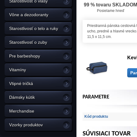
Starostlivosť o vlasy
99 % tovaru SKLADO
Posielame hneď
Vône a dezodoranty
Priestranná pánska cestovná t
Starostlivosť o telo a ruky
ucho, predné a hlavné vrecko.
11,5 x 11,5 cm.
Starostlivosť o zuby
Pre barbeshopy
Kevi
Vitamíny
Pa
Vtipné tričká
PARAMETRE
Dámsky kútik
Merchandise
Kód produktu
Vzorky produktov
SÚVISIACI TOVAR