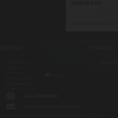
DISKUSIA (0)
K produktu
ešte nebol vložený žiadn
Luxusné-holenie.cz
Veľkoobch
Michal Byrtus
Na Vozovce 36
779 00 Olomouc, ČR
Otv. doba predajne:
Po - Pia 8:00 - 16:00 hod.
+420 725 548 405
obchod@luxusne-holenie.sk