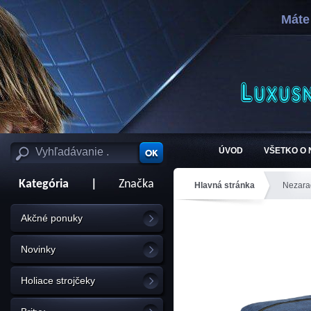
Máte
ÚVOD
VŠETKO O
Kategória
|
Značka
Hlavná stránka
Nezara
Akčné ponuky
Novinky
Holiace strojčeky