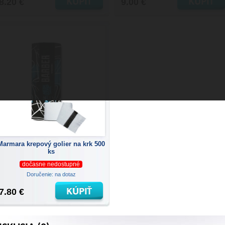
8.20 €
9.00 €
Marmara krepový golier na krk 500
ks
dočasne nedostupné
Doručenie: na dotaz
7.80 €