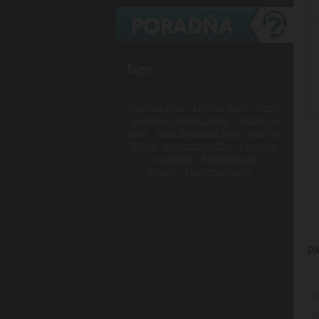
Tagy:
Gumy na vlasy
Laky na vlasy
Spreje
na vlasy s morskou soľou
Tužidlá na
vlasy
Naše darčekové sady
Britvy na
žiletky
Kadernícke britvy
Cestovná
kozmetika
Kozmetika do
lietadla
Lupiny vo fúzoch
P
K
M