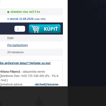
.
skladom viac než 5 ks
v utorok 11.08.2026
(viac info)
Dabl
Pre barbeshopy
24 mesiacov
te akýkoľvek dotaz? Opýtajte sa ma!
ětlana Filipová
- zákaznícky servis
+420 725 548 405 (Po - Pá 8-
 hod.)
obchod@luxusne-
lenie.sk