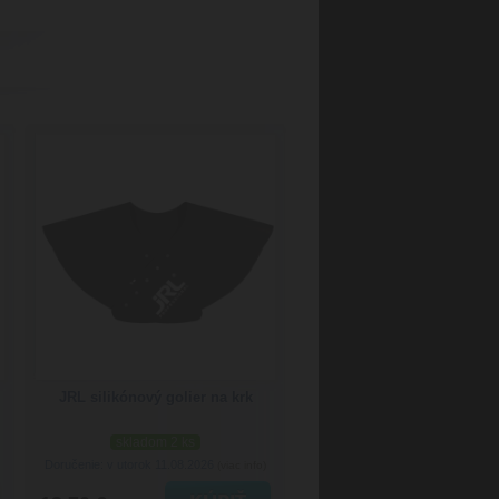
JRL silikónový golier na krk
skladom 2 ks
Doručenie: v utorok 11.08.2026
(viac info)