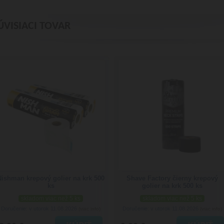
ÚVISIACI TOVAR
Nishman krepový golier na krk 500
Shave Factory čierny krepový
ks
golier na krk 500 ks
skladom viac než 5 ks
skladom viac než 5 ks
Doručenie: v utorok 11.08.2026
Doručenie: v utorok 11.08.2026
(viac info)
(viac info)