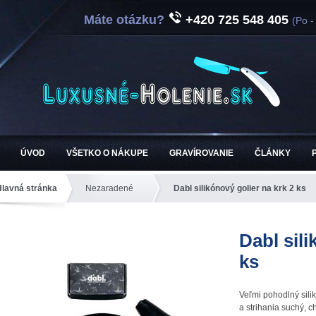
Máte otázku?
+420 725 548 405
(Po -
ÚVOD
VŠETKO O NÁKUPE
GRAVÍROVANIE
ČLÁNKY
Hlavná stránka
Nezaradené
Dabl silikónový golier na krk 2 ks
Dabl sili
ks
Veľmi pohodlný sil
a strihania suchý, 