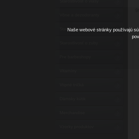
Starostlivosť o vlasy
9
Vône a dezodoranty
Starostlivosť o telo a ruky
Naše webové stránky používajú súb
pov
Starostlivosť o zuby
Pre barbeshopy
Vitamíny
Vtipné tričká
Dámsky kútik
Merchandise
Vzorky produktov