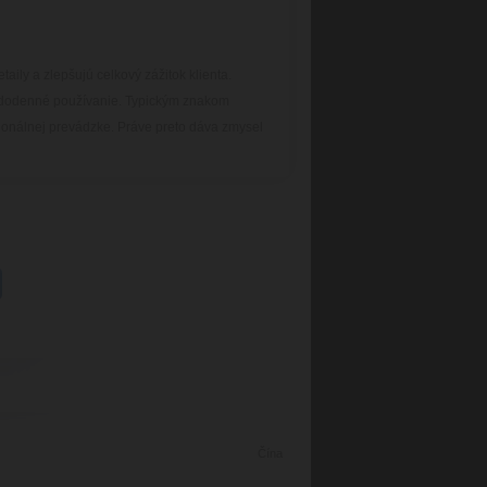
aily a zlepšujú celkový zážitok klienta.
aždodenné používanie. Typickým znakom
sionálnej prevádzke. Práve preto dáva zmysel
Čína