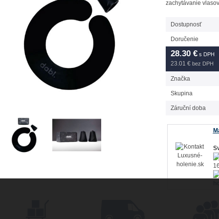
zachytávanie vlasov
Dostupnosť
Doručenie
28.30
€
s DPH
23.01 €
bez DPH
Značka
Skupina
Záruční doba
Má
Sv
16
ho