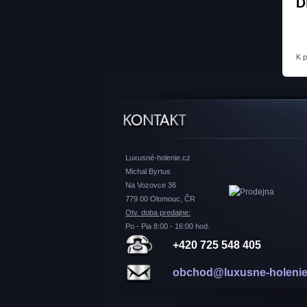
D
K 
Luxusné-holenie.cz
Michal Byrtus
Na Vozovce 36
779 00 Olomouc, ČR
Otv. doba predajne:
Po - Pia 8:00 - 16:00 hod.
+420 725 548 405
obchod@luxusne-holenie