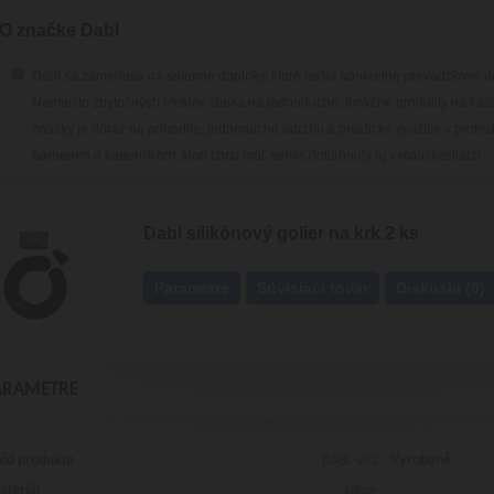
O značke Dabl
Dabl sa zameriava na salónne doplnky, ktoré riešia konkrétne prevádzkové det
Namiesto zbytočných efektov stavia na jednoduché, funkčné produkty na k
značky je dôraz na pohodlie, jednoduchú údržbu a praktické využitie v profe
barberom a kaderníkom, ktorí chcú mať servis dotiahnutý aj v maličkostiach.
Dabl silikónový golier na krk 2 ks
Parametre
Súvisiaci tovar
Diskusia (0)
ARAMETRE
ód produktu
Vyrobené
DABL-201
ateriál
silikón