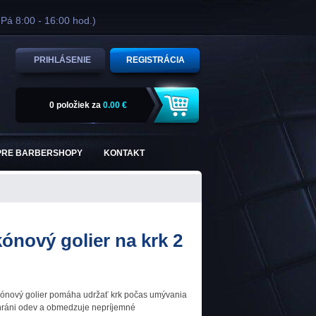
 Pá 8:00 - 16:00 hod.)
PRIHLÁSENIE
REGISTRÁCIA
0 položiek
za
0.00 €
PRE BARBERSHOPY
KONTAKT
kónový golier na krk 2
ikónový golier pomáha udržať krk počas umývania
chráni odev a obmedzuje nepríjemné