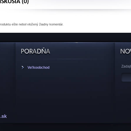
ISKUSIA (0)
produktu
ešte nebol vložený žiadny komentár.
Zadajt
Veľkoobchod
.sk