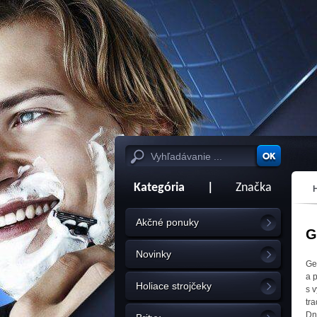
Kategória
|
Značka
Akčné ponuky
G
Novinky
Ge
a 
Holiace strojčeky
s 
tr
Dn