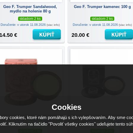
Geo F. Trumper Sandalwood,
Geo F. Trumper kamenec 100 g
mydlo na holenie 80 g
skladom 2 ks
skladom 2 ks
Doručenie: v utorok 11.08.2026
Doručenie: v utorok 11.08.2026
(viac info)
(viac info)
14.50 €
20.00 €
Cookies
ory cookies, ktoré nám pomáhajú s ich vylepšovaním. Aby sme coo
Geo F. Trumper Limes, mydlo na
Geo F. Trumper Eucris, mydlo na
holenie s miskou 80 g
holenie s miskou 80 g
oliť. Kliknutím na tlačidlo "Povoliť všetky cookies" udeľujete tento súh
skladom 2 ks
skladom 2 ks