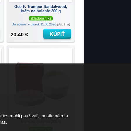
Geo F. Trumper Sandalwood,
krém na holenie 200 g
skladom 4 ks
Doručenie: v utorok 11.08.2026
(viac info)
20.40 €
kies mohli používať, musíte nám to
Geo F. Trumper Spanish Leather
krém na holenie 200 g
las.
skladom 2 ks