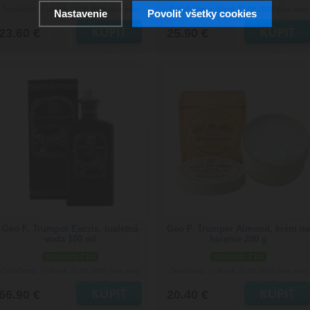
Doručenie: v utorok 11.08.2026
Doručenie: v utorok 11.08.2026
(viac info)
(viac info)
Nastavenie
Povoliť všetky cookies
23.60 €
25.90 €
Geo F. Trumper Eucris, toaletná
Geo F. Trumper Almond, krém na
voda 100 ml
holenie 200 g
skladom 2 ks
skladom 2 ks
Doručenie: v utorok 11.08.2026
Doručenie: v utorok 11.08.2026
(viac info)
(viac info)
66.90 €
20.40 €