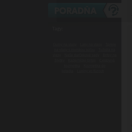
Tagy:
Gumy na vlasy
Laky na vlasy
Spreje
na vlasy s morskou soľou
Tužidlá na
vlasy
Naše darčekové sady
Britvy na
žiletky
Kadernícke britvy
Cestovná
kozmetika
Kozmetika do
lietadla
Lupiny vo fúzoch