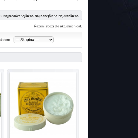
ľa:
Řazení zboží dle aktuálních dat.
skladom