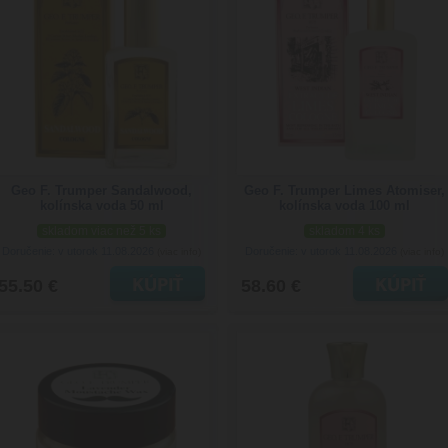
Geo F. Trumper Sandalwood,
Geo F. Trumper Limes Atomiser,
kolínska voda 50 ml
kolínska voda 100 ml
skladom viac než 5 ks
skladom 4 ks
Doručenie: v utorok 11.08.2026
Doručenie: v utorok 11.08.2026
(viac info)
(viac info)
55.50 €
58.60 €