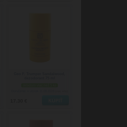
Geo F. Trumper Sandalwood,
dezodorant 75 ml
skladom viac než 5 ks
Doručenie: v utorok 11.08.2026
(viac info)
17.30 €