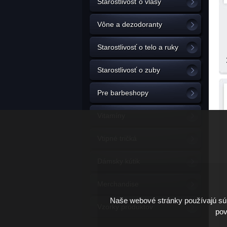
Starostlivosť o vlasy
Vône a dezodoranty
Starostlivosť o telo a ruky
Starostlivosť o zuby
Pre barbeshopy
Vitamíny
Vtipné tričká
Dámsky kútik
Merchandise
Naše webové stránky používajú súb
Vzorky produktov
pov