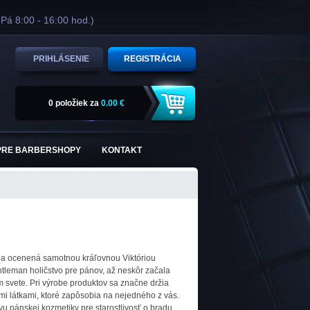
 Pá 8:00 - 16:00 hod.)
PRIHLÁSENIE
REGISTRÁCIA
0 položiek
za
0.00 €
PRE BARBERSHOPY
KONTAKT
bola ocenená samotnou kráľovnou Viktóriou
ntleman holičstvo pre pánov, až neskôr začala
 svete. Pri výrobe produktov sa značne držia
ými látkami, ktoré zapôsobia na nejedného z vás.
u pánskej kozmetiky pre starostlivosť o bradu,