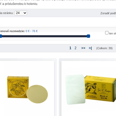
eť a príslušenstvu k holeniu.
Na stránku:
Zoradiť pod
enové rozmedzie:
0 € - 76 €
len 
1
2
>>
>|
(Celkem: 39)