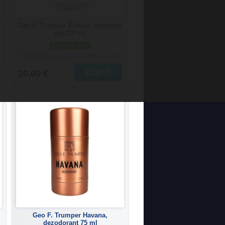
Geo F. Trumper Eclipse sprchový
gél 200 ml
skladom 3 ks
Doručenie: v utorok 11.08.2026
(viac info)
20.00 €
Geo F. Trumper Havana,
dezodorant 75 ml