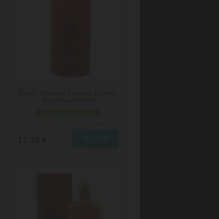
Geo F. Trumper Spanish Leather,
dezodorant 75 ml
skladom viac než 5 ks
Doručenie: v utorok 11.08.2026
(viac info)
17.30 €