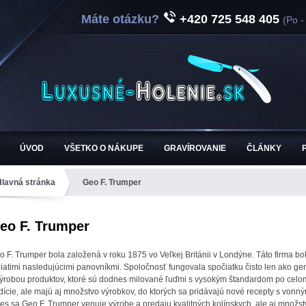
Máte otázku?
+420 725 548 405
(Po -
ÚVOD
VŠETKO O NÁKUPE
GRAVÍROVANIE
ČLÁNKY
Hlavná stránka
Geo F. Trumper
eo F. Trumper
o F. Trumper bola založená v roku 1875 vo Veľkej Británii v Londýne. Táto firma 
piatimi nasledujúcimi panovníkmi. Spoločnosť fungovala spočiatku čisto len ako ge
výrobou produktov, ktoré sú dodnes milované ľuďmi s vysokým štandardom po celom
adície, ale majú aj množstvo výrobkov, do ktorých sa pridávajú nové recepty s vonn
es sa Geo F. Trumper venuje výrobe a predaju kvalitných kolínskych, ale aj množstv