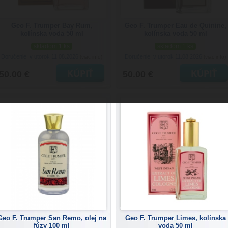
Geo F. Trumper Bay Rum,
Geo F. Trumper Eau de Quinine,
kolínska voda 50 ml
kolínska voda 50 ml
skladom 1 ks
skladom 1 ks
Doručenie: v utorok 11.08.2026
Doručenie: v utorok 11.08.2026
(viac info)
(viac info)
50.00 €
50.00 €
Geo F. Trumper San Remo, olej na
Geo F. Trumper Limes, kolínska
fúzy 100 ml
voda 50 ml