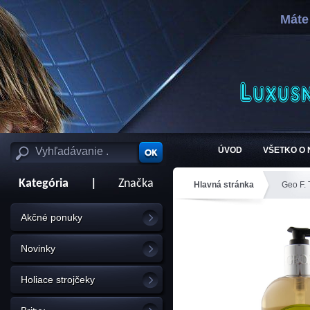
Máte
ÚVOD
VŠETKO O
Kategória
|
Značka
Hlavná stránka
Geo F.
Akčné ponuky
Novinky
Holiace strojčeky