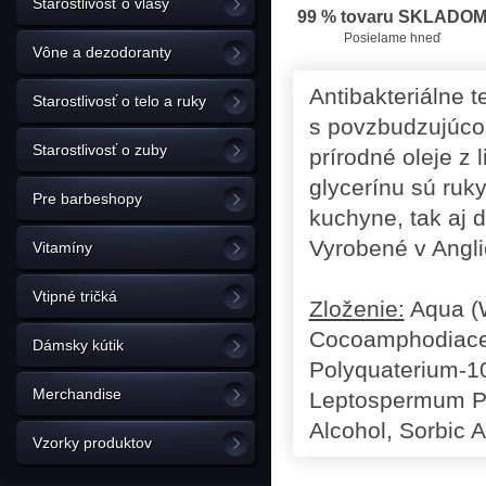
Starostlivosť o vlasy
99 % tovaru SKLADO
Posielame hneď
Vône a dezodoranty
Antibakteriálne 
Starostlivosť o telo a ruky
s povzbudzujúcou
Starostlivosť o zuby
prírodné oleje z 
glycerínu sú ruk
Pre barbeshopy
kuchyne, tak aj 
Vyrobené v Angli
Vitamíny
Vtipné tričká
Zloženie:
Aqua (W
Cocoamphodiaceta
Dámsky kútik
Polyquaterium-10,
Merchandise
Leptospermum Pet
Alcohol, Sorbic A
Vzorky produktov