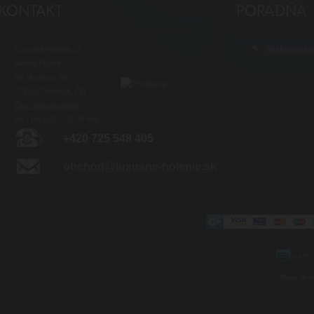
Luxusné-holenie.cz
Veľkoobch
Michal Byrtus
Na Vozovce 36
779 00 Olomouc, ČR
Otv. doba predajne:
Po - Pia 8:00 - 16:00 hod.
+420 725 548 405
obchod@luxusne-holenie.sk
Mapa strá