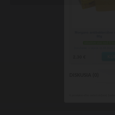
Morgans antibakteriálne
80g
skladom viac než 5 ks
Doručenie: v utorok 11.08.2026
(
2.30 €
DISKUSIA (0)
K produktu
ešte nebol vložený žiadn