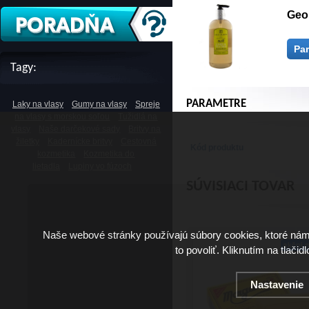
Geo 
Pa
Tagy:
PARAMETRE
Laky na vlasy
Gumy na vlasy
Spreje
na vlasy s morskou soľou
Tužidlá na
vlasy
Naše darčekové sady
Britvy na
žiletky
Kadernícke britvy
Cestovná
Kód produktu
kozmetika
Kozmetika do
lietadla
Lupiny vo fúzoch
SÚVISIACI TOVAR
Naše webové stránky používajú súbory cookies, ktoré ná
to povoliť. Kliknutím na tlačid
Nastavenie