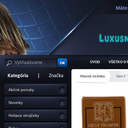
Máte
ÚVOD
VŠETKO O
Kategória
|
Značka
Hlavná stránka
Geo F.
Akčné ponuky
Novinky
Holiace strojčeky