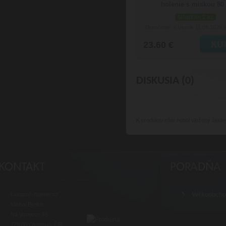
holenie s miskou 80
skladom 2 ks
Doručenie: v utorok 11.08.2026
(
23.60 €
DISKUSIA (0)
K produktu
ešte nebol vložený žiadn
Luxusné-holenie.cz
Veľkoobch
Michal Byrtus
Na Vozovce 36
779 00 Olomouc, ČR