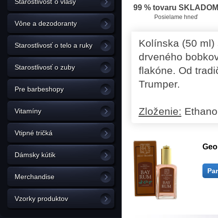
Starostlivosť o vlasy
99 % tovaru SKLADO
Posielame hneď
Vône a dezodoranty
Kolínska (50 ml)
Starostlivosť o telo a ruky
drveného bobkov
Starostlivosť o zuby
flakóne. Od trad
Trumper.
Pre barbeshopy
Zloženie:
Ethanol
Vitamíny
Vtipné tričká
Geo
Dámsky kútik
Pa
Merchandise
Vzorky produktov