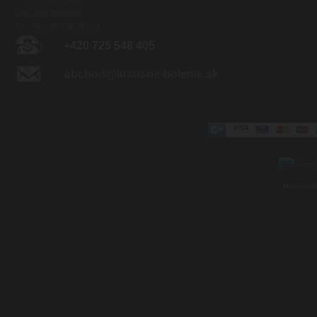
Otv. doba predajne:
Po - Pia 8:00 - 16:00 hod.
+420 725 548 405
obchod@luxusne-holenie.sk
Mapa strá