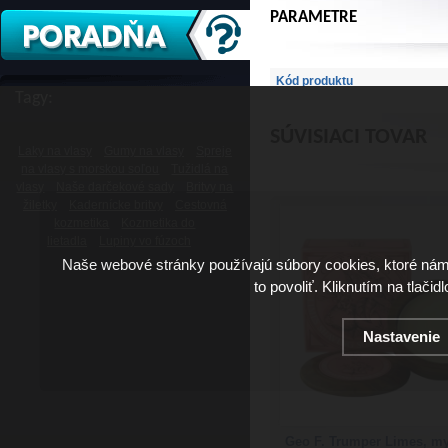
PARAMETRE
Kód produktu
Tagy:
SÚVISIACI TOVAR
Laky na vlasy
Gumy na vlasy
Spreje
na vlasy s morskou soľou
Tužidlá na
vlasy
Naše darčekové sady
Britvy na
žiletky
Kadernícke britvy
Cestovná
kozmetika
Kozmetika do
lietadla
Lupiny vo fúzoch
Naše webové stránky používajú súbory cookies, ktoré ná
to povoliť. Kliknutím na tlačid
Nastavenie
Geo F. Trumper Limes, m