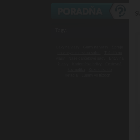
S
Tagy:
Laky na vlasy
Gumy na vlasy
Spreje
na vlasy s morskou soľou
Tužidlá na
vlasy
Naše darčekové sady
Britvy na
žiletky
Kadernícke britvy
Cestovná
kozmetika
Kozmetika do
lietadla
Lupiny vo fúzoch