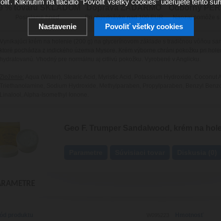
oliť. Kliknutím na tlačidlo "Povoliť všetky cookies" udeľujete tento súh
9 % tovaru SKLADOM
Doprava ZADARMO
Odborný PE
Posielame hneď
Pri objednávke nad 100 EUR
Naozaj pomôže s
Nastavenie
Povoliť všetky cookies
Vynikajúci krém na holenie (200 g) na glycerínovom základe s tradičnou vôňou sa
ktoré pochádza z indického územia Mysore. Krém výborne chráni pokožku pri holen
hydratovanú. Vhodný pre normálnu aj citlivú pokožku. Vyrobené v Anglicku.
Zloženie:
Aqua (Water), Stearic Acid, Myristic Acid, Potassium Hydroxide, Coconut A
Triethanolamine, Sodium Hydroxide, Methylparaben, Propylparaben, Benzyl Benzo
Linalool, Alpha-Isomethyl Ionone.
Geo F. Trumper Sandalwood, krém na hole
Parametre
Súvisiaci tovar
Diskusia (0)
ARAMETRE
ód produktu
Hmotnosť
W095223