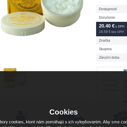
Dostupnosť
Doručenie
20.40
€
s DPH
16.59 €
bez DPH
Značka
Skupina
Záruční doba
Má
Sv
16
ho
Cookies
ory cookies, ktoré nám pomáhajú s ich vylepšovaním. Aby sme coo