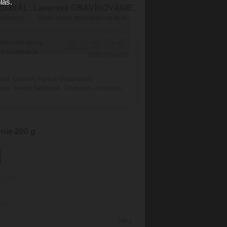
las.
RSONÁL
Laserové GRAVÍROVÁNIE
 výberom
Meno alebo monogram na tovar
ntalového dreva,
í a udržuje ju
0.0/5 (0 hlasov)
cid, Glycerin, Parfum (Fragrance),
ate, Benzyl Salicylate, Coumarin, Limonene,
nie 200 g
200
g