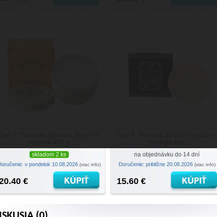
Geo F. Trumper Almond, krém na
Geo F. Trumper Eucris, mydlo na
holenie 200 g
holenie 80g
skladom 2 ks
na objednávku do 14 dní
Doručenie: v pondelok 10.08.2026
Doručenie: približne 20.08.2026
(viac info)
(viac info)
20.40 €
15.60 €
ISKUSIA (0)