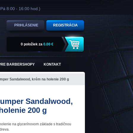
 Pá 8:00 - 16:00 hod.)
PRIHLÁSENIE
REGISTRÁCIA
0 položiek
za
0.00 €
PRE BARBERSHOPY
KONTAKT
umper Sandalwood, krém na holenie 200 g
rumper Sandalwood,
holenie 200 g
holenie na glycerínovom základe s tradičnou
dreva.