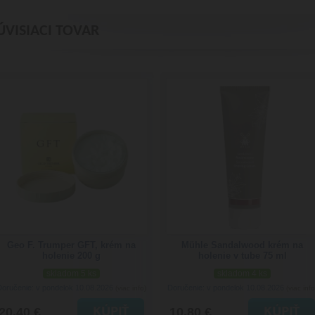
ÚVISIACI TOVAR
Geo F. Trumper GFT, krém na
Mühle Sandalwood krém na
holenie 200 g
holenie v tube 75 ml
skladom 5 ks
skladom 4 ks
Doručenie: v pondelok 10.08.2026
Doručenie: v pondelok 10.08.2026
(viac info)
(viac info
20.40 €
10.80 €