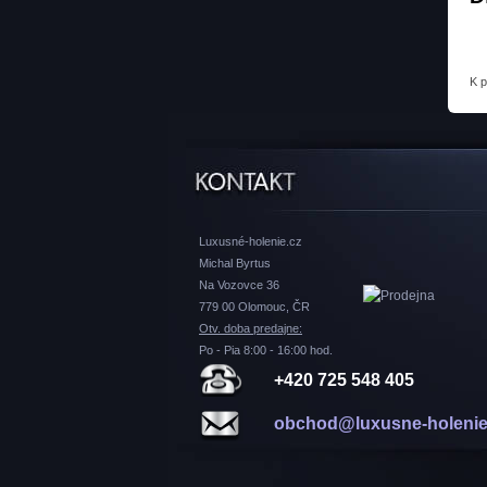
K 
Luxusné-holenie.cz
Michal Byrtus
Na Vozovce 36
779 00 Olomouc, ČR
Otv. doba predajne:
Po - Pia 8:00 - 16:00 hod.
+420 725 548 405
obchod@luxusne-holenie