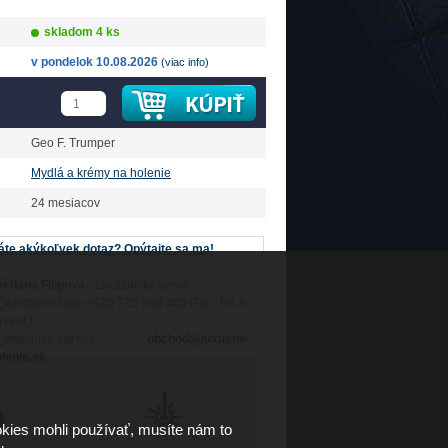
skladom 4 ks
v pondelok 10.08.2026
(viac info)
Geo F. Trumper
Mydlá a krémy na holenie
24 mesiacov
te akýkoľvek dotaz? Opýtajte sa ma!
ětlana Filipová
- zákaznícky servis
+420 725 548 405 (Po - Pá 8-
 hod.)
obchod@luxusne-
lenie.sk
kies mohli používať, musíte nám to