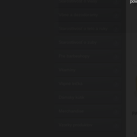
Starostlivosť o vlasy
pov
9
Vône a dezodoranty
Starostlivosť o telo a ruky
Starostlivosť o zuby
Pre barbeshopy
Vitamíny
Vtipné tričká
Dámsky kútik
Merchandise
P
Vzorky produktov
K