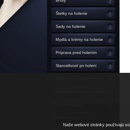
Britvy
Štetky na holenie
Sady na holenie
Mydlá a krémy na holenie
Príprava pred holením
Starostlivosť po holení
Žiletky a náhradné hlavice
Starostlivosť o fúzy a bradu
Toaletné tašky
Príslušenstvo
Naše webové stránky používajú súb