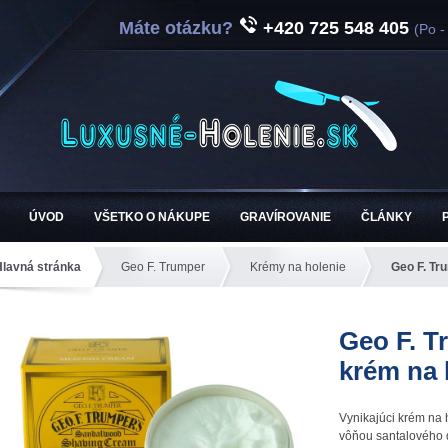
Máte otázku?
+420 725 548 405
(Po -
ÚVOD
VŠETKO O NÁKUPE
GRAVÍROVANIE
ČLÁNKY
Hlavná stránka
Geo F. Trumper
Krémy na holenie
Geo F. Tr
Geo F. T
krém na 
Vynikajúci krém na 
vôňou santalového 