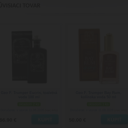
ÚVISIACI TOVAR
Geo F. Trumper Eucris, toaletná
Geo F. Trumper Bay Rum,
voda 100 ml
kolínska voda 50 ml
skladom 2 ks
skladom 1 ks
Doručenie: v utorok 11.08.2026
Doručenie: v utorok 11.08.2026
(viac info)
(viac info)
66.90 €
50.00 €