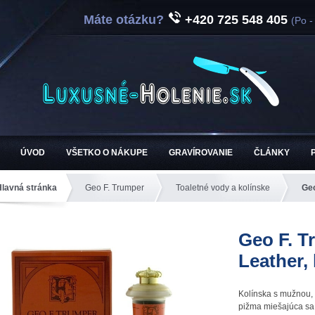
Máte otázku?
+420 725 548 405
(Po -
ÚVOD
VŠETKO O NÁKUPE
GRAVÍROVANIE
ČLÁNKY
Hlavná stránka
Geo F. Trumper
Toaletné vody a kolínske
Geo
Geo F. T
Leather,
Kolínska s mužnou, 
pižma miešajúca sa