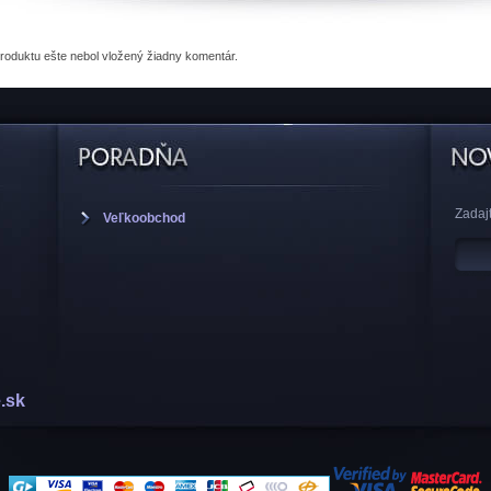
produktu
ešte nebol vložený žiadny komentár.
Zadajt
Veľkoobchod
.sk