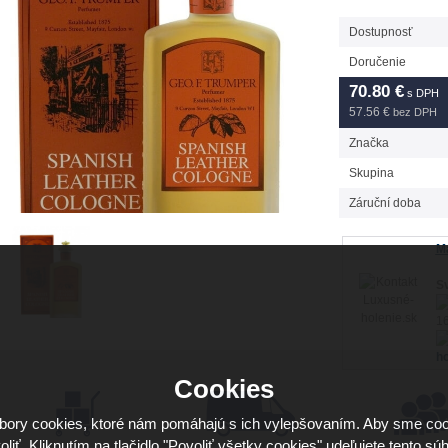
Dostupnosť
Doručenie
70.80
€
s DPH
57.56 €
bez DPH
Značka
Skupina
Záruční doba
Má
Sv
16
ho
Cookies
ory cookies, ktoré nám pomáhajú s ich vylepšovaním. Aby sme coo
oliť. Kliknutím na tlačidlo "Povoliť všetky cookies" udeľujete tento súh