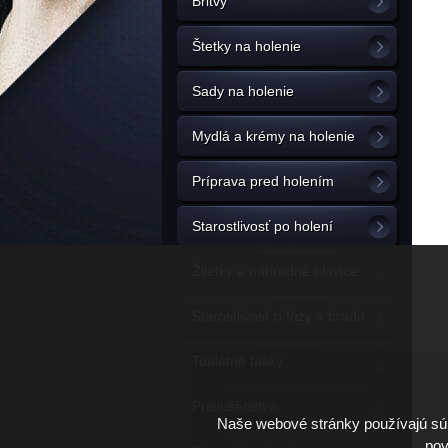
Britvy
Štetky na holenie
Sady na holenie
Mydlá a krémy na holenie
Príprava pred holením
Starostlivosť po holení
Žiletky a náhradné hlavice
Starostlivosť o fúzy a bradu
Toaletné tašky
Príslušenstvo
Naše webové stránky používajú súb
pov