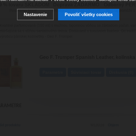
9 % tovaru SKLADOM
Doprava ZADARMO
Odborný PE
Posielame hneď
Pri objednávke nad 100 EUR
Naozaj pomôže s
Nastavenie
Povoliť všetky cookies
Kvalitné parfumovaná (100 ml) s mužnou, tajomnou vôňou sa základom pačuli, van
miešajúca sa s vôňou santalového dreva. Dodávané v luxusnom flakóne. Od tradi
výrobcu pánskej kozmetiky - Geo F. Trümper.
Geo F. Trumper Spanish Leather, kolínska
Parametre
Súvisiaci tovar
Diskusia (0)
ARAMETRE
ód produktu
Objem
W126118