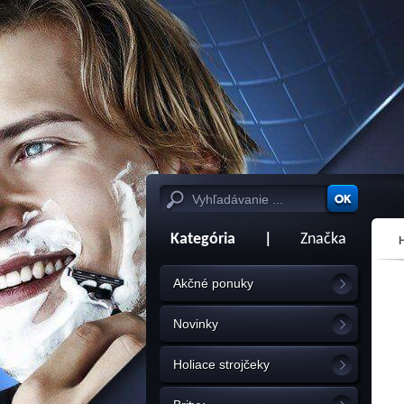
Kategória
|
Značka
ml
Akčné ponuky
Novinky
Holiace strojčeky