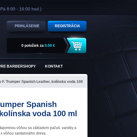
 Pá 8:00 - 16:00 hod.)
PRIHLÁSENIE
REGISTRÁCIA
0 položiek
za
0.00 €
PRE BARBERSHOPY
KONTAKT
 F. Trumper Spanish Leather, kolínska voda 100
rumper Spanish
 kolínska voda 100 ml
tajomnou vôňou sa základom pačuli, vanilky a
 s vôňou santalového dreva.