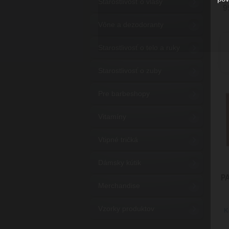
Starostlivosť o vlasy
9
Vône a dezodoranty
Starostlivosť o telo a ruky
Starostlivosť o zuby
Pre barbeshopy
Vitamíny
Vtipné tričká
Dámsky kútik
P
Merchandise
Vzorky produktov
K