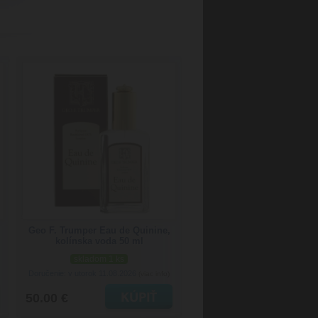
Geo F. Trumper Eau de Quinine,
kolínska voda 50 ml
skladom 1 ks
Doručenie: v utorok 11.08.2026
(viac info)
50.00 €