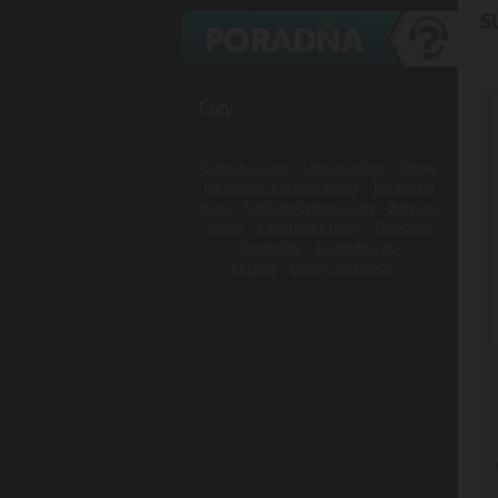
S
Tagy:
Gumy na vlasy
Laky na vlasy
Spreje
na vlasy s morskou soľou
Tužidlá na
vlasy
Naše darčekové sady
Britvy na
žiletky
Kadernícke britvy
Cestovná
kozmetika
Kozmetika do
lietadla
Lupiny vo fúzoch