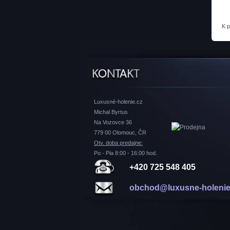
K 
Luxusné-holenie.cz
Michal Byrtus
Na Vozovce 36
779 00 Olomouc, ČR
Otv. doba predajne:
Po - Pia 8:00 - 16:00 hod.
+420 725 548 405
obchod@luxusne-holenie