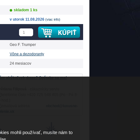
skladom 1 ks
v utorok 11.08.2026
(viac info)
Geo F. Trumper
Vône a dezodoranty
24 mesiacov
te akýkoľvek dotaz? Opýtajte sa ma!
ětlana Filipová
- zákaznícky servis
+420 725 548 405 (Po - Pá 8-
 hod.)
obchod@luxusne-
lenie.sk
kies mohli používať, musíte nám to
las.