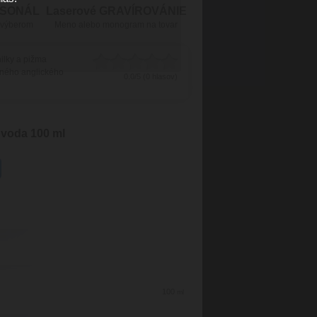
RSONÁL
Laserové GRAVÍROVÁNIE
 výberom
Meno alebo monogram na tovar
ilky a pižma
čného anglického
0.0/5 (0 hlasov)
 voda 100 ml
100
ml