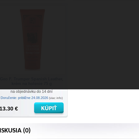
Geo F. Trumper Spanish Leather,
krém na holenie 75 g
na objednávku do 14 dní
Doručenie: približne 24.08.2026
(viac info)
13.30 €
ISKUSIA (0)