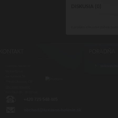
DISKUSIA (0)
K produktu
ešte nebol vložený žiadn
Luxusné-holenie.cz
Veľkoobch
Michal Byrtus
Na Vozovce 36
779 00 Olomouc, ČR
Otv. doba predajne:
Po - Pia 8:00 - 16:00 hod.
+420 725 548 405
obchod@luxusne-holenie.sk