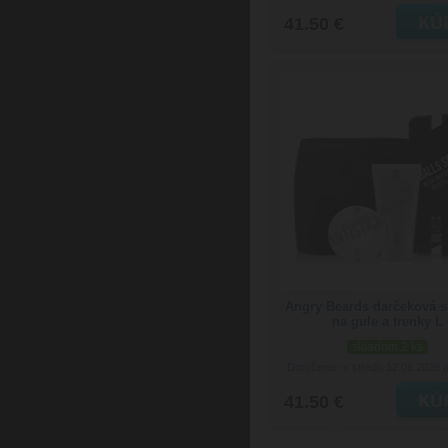
41.50 €
Angry Beards darčeková 
na gule a trenky L
skladom 2 ks
Doručenie: v stredu 12.08.2026
(
41.50 €