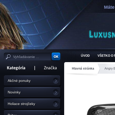
Máte
ÚVOD
VŠETKO O
Kategória
|
Značka
Hlavná stránka
Angry 
Akčné ponuky
Novinky
Holiace strojčeky