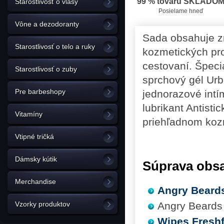
99 % tovaru SKLADO
Starostlivosť o vlasy
Posielame hneď
Vône a dezodoranty
Sada obsahuje z
Starostlivosť o telo a ruky
kozmetických pro
cestovaní. Špeci
Starostlivosť o zuby
sprchový gél Urb
Pre barbeshopy
jednorazové intí
lubrikant Antist
Vitamíny
priehľadnom kozm
Vtipné tričká
Dámsky kútik
Súprava obsa
Merchandise
Angry Beards
Vzorky produktov
Angry Beards
Wipes Freshf