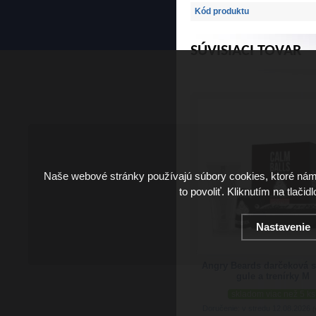
Kód produktu
SÚVISIACI TOVAR
Naše webové stránky používajú súbory cookies, ktoré ná
to povoliť. Kliknutím na tlačid
Nastavenie
Angry Beards darčeková 
gule a trenírky M
skladom viac než 5 ks
Doručenie: v stredu 12.08.2026
(