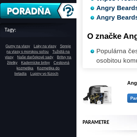
Angry Beards
Angry Beards
Tagy:
O značke An
Gumy na vlasy
Laky na vlasy
Spreje
Populárna čes
na vlasy s morskou soľou
Tužidlá na
vlasy
Naše darčekové sady
Britvy na
osobitou komun
žiletky
Kadernícke britvy
Cestovná
kozmetika
Kozmetika do
lietadla
Lupiny vo fúzoch
Ang
Pa
PARAMETRE