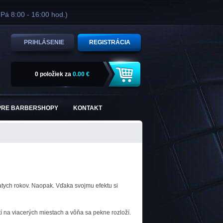
 Pá 8:00 - 16:00 hod.)
PRIHLÁSENIE
REGISTRÁCIA
0 položiek
za
0.00 €
PRE BARBERSHOPY
KONTAKT
atych rokov. Naopak. Vďaka svojmu efektu si
í na viacerých miestach a vôňa sa pekne rozloží.