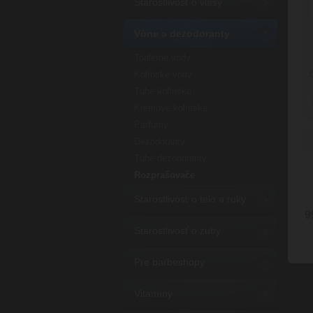
Starostlivosť o vlasy
Vône a dezodoranty
Toaletné vody
Kolínske vody
Tuhé kolínske
Krémové kolínske
Parfumy
Dezodoranty
Tuhé dezodoranty
Rozprašovače
Starostlivosť o telo a ruky
9
Starostlivosť o zuby
Pre barbeshopy
Vitamíny