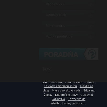
Vtipné tričká
Dámsky kútik
Merchandise
Vzorky produktov
Tagy:
Gumy na vlasy
Laky na vlasy
Spreje
na vlasy s morskou soľou
Tužidlá na
vlasy
Naše darčekové sady
Britvy na
žiletky
Kadernícke britvy
Cestovná
kozmetika
Kozmetika do
lietadla
Lupiny vo fúzoch