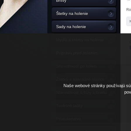
Britvy
Ro
Štetky na holenie
Sady na holenie
Mydlá a krémy na holenie
C
Príprava pred holením
Starostlivosť po holení
Žiletky a náhradné hlavice
Naše webové stránky používajú súb
pov
Starostlivosť o fúzy a bradu
Toaletné tašky
Príslušenstvo