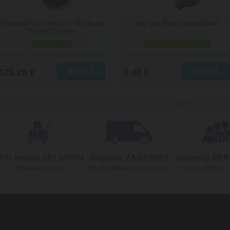
Rozprašovač Taylor of Old Bond
Hey Joe Blue rozprašovač
Street Chrome
skladom 1 ks
skladom viac než 5 ks
Doručenie: v pondelok 10.08.2026
Doručenie: v pondelok 10.08.2026
(viac info)
(viac info
125.20 €
9.40 €
1
(Celkem: 3)
9 % tovaru SKLADOM
Doprava ZADARMO
Odborný PE
Posielame hneď
Pri objednávke nad 100 EUR
Naozaj pomôže s