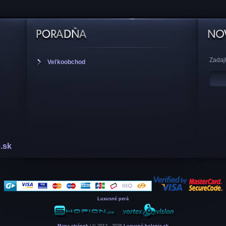
Zadajt
Veľkoobchod
.sk
Luxusné perá