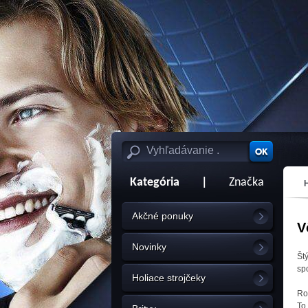
Kategória
|
Značka
Akčné ponuky
V
Novinky
Št
sp
Holiace strojčeky
Ro
To 