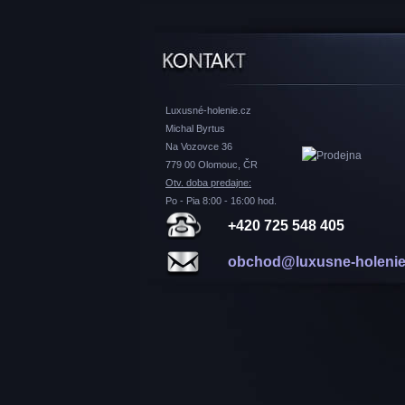
Luxusné-holenie.cz
Michal Byrtus
Na Vozovce 36
779 00 Olomouc, ČR
Otv. doba predajne:
Po - Pia 8:00 - 16:00 hod.
+420 725 548 405
obchod@luxusne-holenie