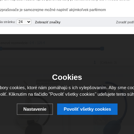
zprašovače je samozrejme možné naplniť akýmkoľvek parfémom
Na stránku:
Zobraziť značky
Zoradiť pod
enové rozmedzie:
0 € - 125 €
1
(Celkem: 3)
Cookies
ory cookies, ktoré nám pomáhajú s ich vylepšovaním. Aby sme coo
oliť. Kliknutím na tlačidlo "Povoliť všetky cookies" udeľujete tento súh
Nastavenie
Povoliť všetky cookies