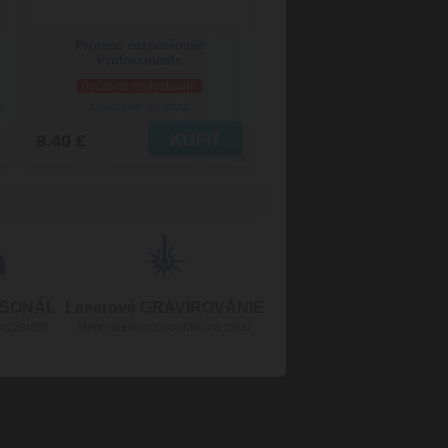
Proraso rozprašovač
Professionals
dočasne nedostupné
Doručenie: na dotaz
)
9.40 €
RSONÁL
Laserové GRAVÍROVÁNIE
 výberom
Meno alebo monogram na tovar