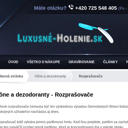
Máte otázku?
+420 725 548 405
(Po -
ÚVOD
VŠETKO O NÁKUPE
GRAVÍROVANIE
ČLÁNKY
Hlavná stránka
Vône a dezodoranty
Rozprašovače
ône a dezodoranty - Rozprašovače
ýlové rozprašovače nemusia byť len výstrednou výsadou čiernobielych filmov tridsi
okojných užívateľov nachádza aj dnes.
zprašovač totiž vytvára jemnú parfémovú hmlu. Keď ňou prejdete, parfém sa zachyt
je ten najväčší rozdiel oproti parfému, ktorý je koncentrovaný iba v mieste streku.