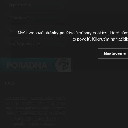
Vtipné tričká
Dámsky kútik
Merchandise
Naše webové stránky používajú súbory cookies, ktoré ná
to povoliť. Kliknutím na tlačid
Vzorky produktov
Nastavenie
Tagy:
Gumy na vlasy
Laky na vlasy
Spreje
na vlasy s morskou soľou
Tužidlá na
vlasy
Naše darčekové sady
Britvy na
žiletky
Kadernícke britvy
Cestovná
kozmetika
Kozmetika do
lietadla
Lupiny vo fúzoch