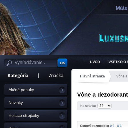
Máte
ÚVOD
VŠETKO O
Kategória
|
Značka
Hlavná stránka
Vône a
Akčné ponuky
Vône a dezodorant
Novinky
Na stránku:
Holiace strojčeky
Cenové rozmedzie:
0 € - 0 €