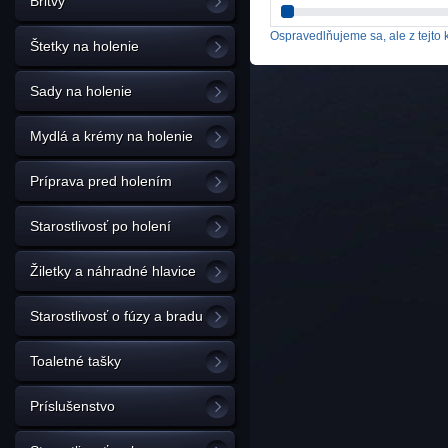
Britvy
Ospravedlňujeme sa, ale z tejto k
Štetky na holenie
Sady na holenie
Mydlá a krémy na holenie
Príprava pred holením
Starostlivosť po holení
Žiletky a náhradné hlavice
Starostlivosť o fúzy a bradu
Toaletné tašky
Príslušenstvo