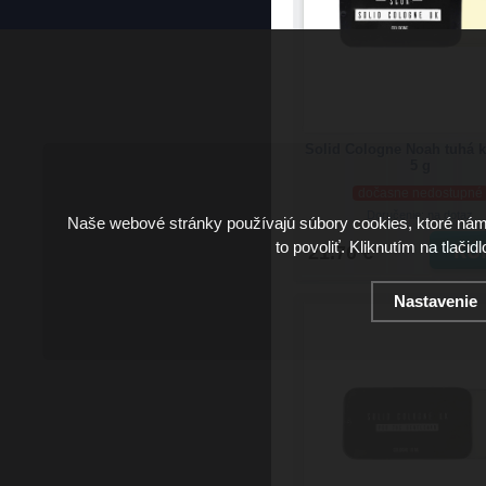
Solid Cologne Noah tuhá k
5 g
dočasne nedostupné
Doručenie: na dotaz
Naše webové stránky používajú súbory cookies, ktoré ná
to povoliť. Kliknutím na tlačid
21.70 €
Nastavenie