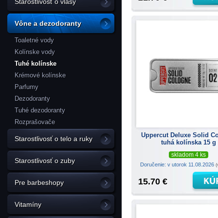
Starostlivosť o vlasy
Vône a dezodoranty
Toaletné vody
Kolínske vody
Tuhé kolínske
Krémové kolínske
Parfumy
Dezodoranty
Tuhé dezodoranty
Rozprašovače
Uppercut Deluxe Solid C
Starostlivosť o telo a ruky
tuhá kolínska 15 g
skladom 4 ks
Starostlivosť o zuby
Doručenie: v utorok 11.08.2026
(
15.70 €
Pre barbeshopy
Vitamíny