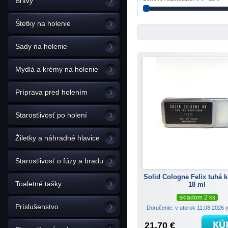
Britvy
Štetky na holenie
Sady na holenie
Mydlá a krémy na holenie
Príprava pred holením
Starostlivosť po holení
Žiletky a náhradné hlavice
Starostlivosť o fúzy a bradu
Solid Cologne Felix tuhá k
Toaletné tašky
18 ml
skladom 2 ks
Príslušenstvo
Doručenie: v utorok 11.08.2026
(
21.70 €