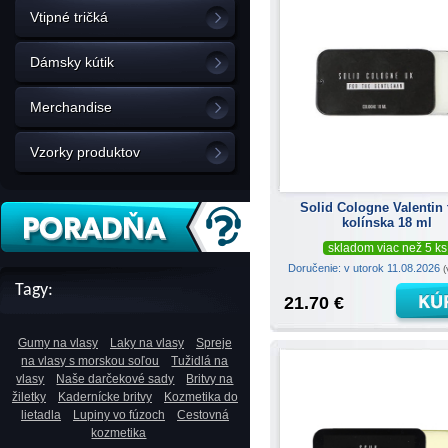
Vtipné tričká
Dámsky kútik
Merchandise
Vzorky produktov
Solid Cologne Valentin
kolínska 18 ml
skladom viac než 5 ks
Doručenie: v utorok 11.08.2026
(
Tagy:
21.70 €
Gumy na vlasy
Laky na vlasy
Spreje
na vlasy s morskou soľou
Tužidlá na
vlasy
Naše darčekové sady
Britvy na
žiletky
Kadernícke britvy
Kozmetika do
lietadla
Lupiny vo fúzoch
Cestovná
kozmetika