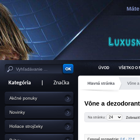
Máte
ÚVOD
VŠETKO O
Kategória
|
Značka
Hlavná stránka
Vône a
Akčné ponuky
Vône a dezodorant
Novinky
Na stránku:
Zobrazi
Holiace strojčeky
Cenové rozmedzie:
0 € - 22 €