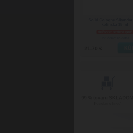
Solid Cologne Sikandar
kolínska 18 ml
dočasne nedostupné
Doručenie: na dotaz
21.70 €
99 % tovaru SKLADO
Posielame hneď