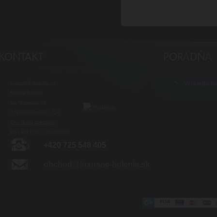
Luxusné-holenie.cz
Veľkoobch
Michal Byrtus
Na Vozovce 36
779 00 Olomouc, ČR
Otv. doba predajne:
Po - Pia 8:00 - 16:00 hod.
+420 725 548 405
obchod@luxusne-holenie.sk