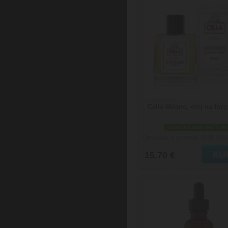
Cella Milano, olej na fúz
skladom viac než 5 ks
Doručenie: v pondelok 10.08.202
15.70 €