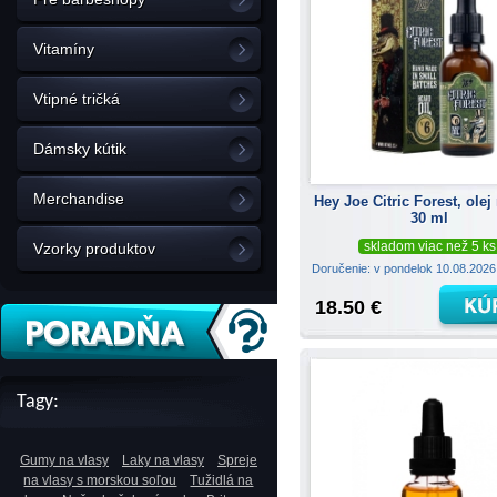
Vitamíny
Vtipné tričká
Dámsky kútik
Merchandise
Hey Joe Citric Forest, olej
30 ml
skladom viac než 5 ks
Vzorky produktov
Doručenie: v pondelok 10.08.202
18.50 €
Tagy:
Gumy na vlasy
Laky na vlasy
Spreje
na vlasy s morskou soľou
Tužidlá na