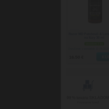
Razor MD Patchouli & Lem
na fúzy 30 ml
skladom 3 ks
Doručenie: v pondelok 10.08.202
16.50 €
99 % tovaru SKLADO
Posielame hneď