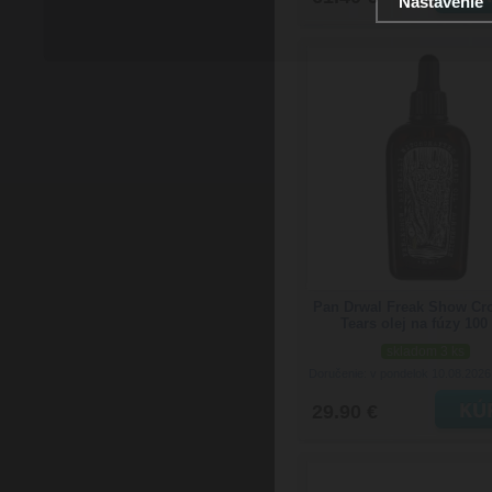
Nastavenie
Pan Drwal Freak Show Cr
Tears olej na fúzy 100
skladom 3 ks
Doručenie: v pondelok 10.08.202
29.90 €