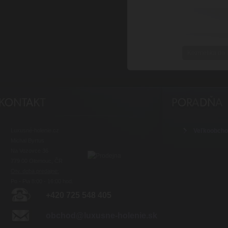
Kozmetika do l
Luxusné-holenie.cz
Veľkoobch
Michal Byrtus
Na Vozovce 36
779 00 Olomouc, ČR
Otv. doba predajne:
Po - Pia 8:00 - 16:00 hod.
+420 725 548 405
obchod@luxusne-holenie.sk