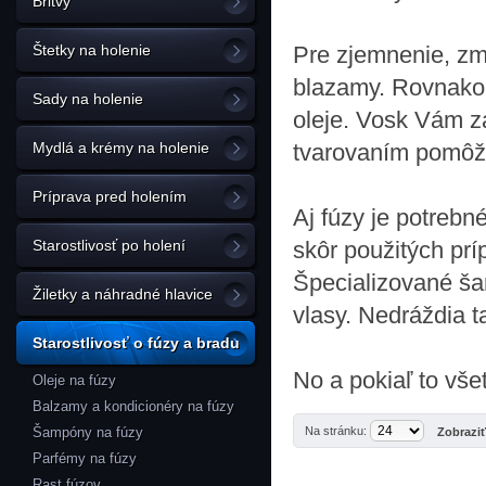
Britvy
Štetky na holenie
Pre zjemnenie, zmä
blazamy. Rovnako 
Sady na holenie
oleje. Vosk Vám z
Mydlá a krémy na holenie
tvarovaním pomôžu
Príprava pred holením
Aj fúzy je potrebn
Starostlivosť po holení
skôr použitých prí
Špecializované ša
Žiletky a náhradné hlavice
vlasy. Nedráždia t
Starostlivosť o fúzy a bradu
No a pokiaľ to vš
Oleje na fúzy
Balzamy a kondicionéry na fúzy
Šampóny na fúzy
Na stránku:
Zobrazi
Parfémy na fúzy
Rast fúzov