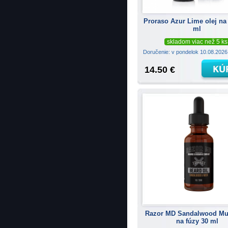
Proraso Azur Lime olej na
ml
skladom viac než 5 ks
Doručenie: v pondelok 10.08.202
14.50 €
Razor MD Sandalwood Mus
na fúzy 30 ml