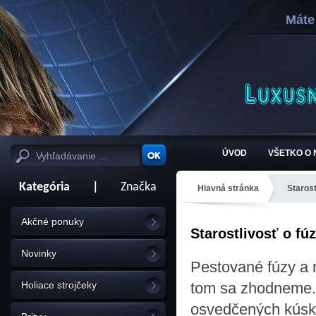
Máte
ÚVOD
VŠETKO O
Kategória
|
Značka
Hlavná stránka
Starost
Akčné ponuky
Starostlivosť o fú
Novinky
Pestované fúzy a 
Holiace strojčeky
tom sa zhodneme.
osvedčených kúskov