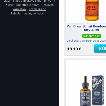
vlasy
Naše darčekové sady
Britvy na
žiletky
Kadernícke britvy
Cestovná
kozmetika
Kozmetika do
lietadla
Lupiny vo fúzoch
Pan Drwal Bulleit Bourbon
fúzy 30 ml
skladom 4 ks
Doručenie: v pondelok 10.08.202
18.10 €