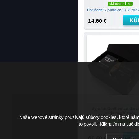
skladom 1 ks
Doručenie: v pondelok 10.08.202
14.60 €
Byjome Gentleman darč
sada pre fúzače
Naše webové stránky používajú súbory cookies, ktoré ná
skladom 1 ks
to povoliť. Kliknutím na tlačid
Doručenie: v pondelok 10.08.202
61.40 €