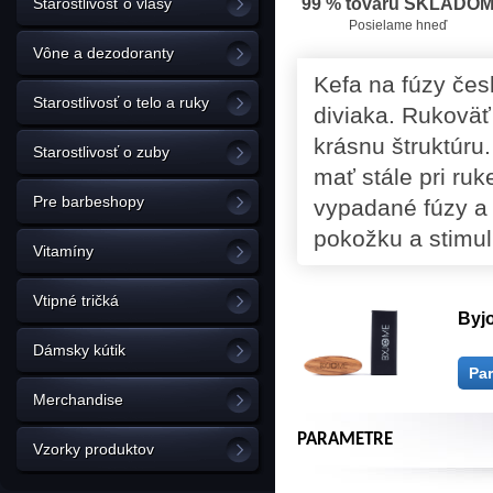
Starostlivosť o vlasy
99 % tovaru SKLADO
Posielame hneď
Vône a dezodoranty
Kefa na fúzy čes
Starostlivosť o telo a ruky
diviaka. Rukoväť
krásnu štruktúru
Starostlivosť o zuby
mať stále pri ru
Pre barbeshopy
vypadané fúzy a 
pokožku a stimul
Vitamíny
Vtipné tričká
Byjo
Dámsky kútik
Pa
Merchandise
PARAMETRE
Vzorky produktov