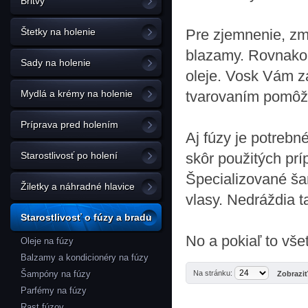
Britvy
Štetky na holenie
Pre zjemnenie, zmä
blazamy. Rovnako 
Sady na holenie
oleje. Vosk Vám z
Mydlá a krémy na holenie
tvarovaním pomôžu
Príprava pred holením
Aj fúzy je potrebn
Starostlivosť po holení
skôr použitých prí
Špecializované ša
Žiletky a náhradné hlavice
vlasy. Nedráždia t
Starostlivosť o fúzy a bradu
No a pokiaľ to vš
Oleje na fúzy
Balzamy a kondicionéry na fúzy
Šampóny na fúzy
Na stránku:
Zobrazi
Parfémy na fúzy
Rast fúzov