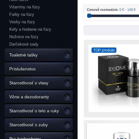
Vitamíny na fúzy
Cenové rozmedzie:
0 € - 149 €
Farby na fúzy
Vosky na fúzy
Kefy a hrebene na fúzy
Nožnice na fúzy
Darčekové sady
TOP produkt
Toaletné tašky
Príslušenstvo
Starostlivosť o vlasy
Vône a dezodoranty
Starostlivosť o telo a ruky
Starostlivosť o zuby
Pre barbeshopy