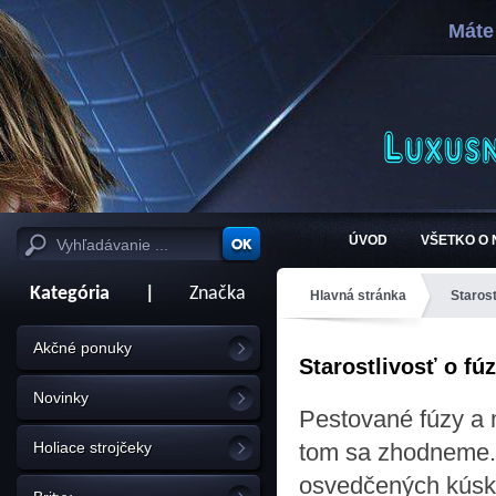
Máte
ÚVOD
VŠETKO O
Kategória
|
Značka
Hlavná stránka
Starost
Akčné ponuky
Starostlivosť o fú
Novinky
Pestované fúzy a 
Holiace strojčeky
tom sa zhodneme.
osvedčených kúskov