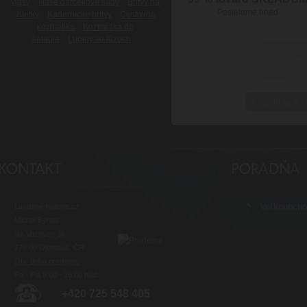
vlasy
Naše darčekové sady
Britvy na
Posielame hneď
žiletky
Kadernícke britvy
Cestovná
kozmetika
Kozmetika do
lietadla
Lupiny vo fúzoch
Kozmetika do l
Luxusné-holenie.cz
Veľkoobch
Michal Byrtus
Na Vozovce 36
779 00 Olomouc, ČR
Otv. doba predajne:
Po - Pia 8:00 - 16:00 hod.
+420 725 548 405