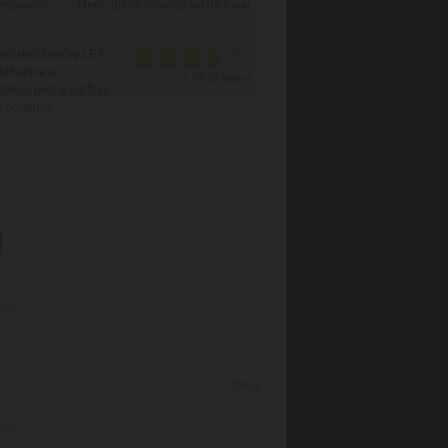
 výberom
Meno alebo monogram na tovar
nielskej značky LEA.
ľudňujúce a
3.7/5 (3 hlasy)
ratujú pleť a udržujú
 a pohodlia.
100
ml