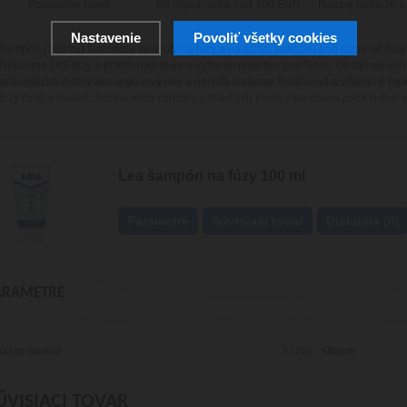
Posielame hneď
Pri objednávke nad 100 EUR
Naozaj pomôže s
Nastavenie
Povoliť všetky cookies
Šampón (100 ml) špeciálne vyvinutý na fúzy a na citlivú pokožku pod fúzmi od špa
Dôkladne čistí fúzy a pritom hydratuje a vyživuje pokožku pod fúzmi. Obsahuje uk
antiseptické zložky ako arganový olej a nechtík lekársky. Panthenol a vitamín E hyd
fúzy čisté a mäkké. Jemná vôňa citrusov a drevitých tónov zanecháva pocit čistoty
Lea šampón na fúzy 100 ml
Parametre
Súvisiaci tovar
Diskusia (0)
ARAMETRE
ód produktu
Objem
3.1202
ÚVISIACI TOVAR