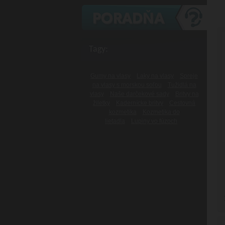
Tagy:
Gumy na vlasy
Laky na vlasy
Spreje
na vlasy s morskou soľou
Tužidlá na
vlasy
Naše darčekové sady
Britvy na
žiletky
Kadernícke britvy
Cestovná
kozmetika
Kozmetika do
lietadla
Lupiny vo fúzoch