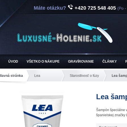
Máte otázku?
+420 725 548 405
(Po -
ÚVOD
VŠETKO O NÁKUPE
GRAVÍROVANIE
ČLÁNKY
Hlavná stránka
Lea
Starostlivosť o fúzy
Lea šamp
Lea šamp
Šampón špeciálne vy
španielskej značky