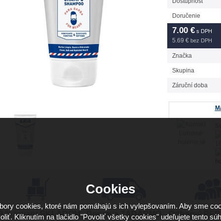
Dostupnosť
Doručenie
7.00
€
s DPH
5.69 €
bez DPH
Značka
Skupina
Záruční doba
Má
Sv
16
ho
Cookies
ory cookies, ktoré nám pomáhajú s ich vylepšovaním. Aby sme coo
9 % tovaru SKLADOM
Doprava ZADARMO
Odborný PE
oliť. Kliknutím na tlačidlo "Povoliť všetky cookies" udeľujete tento súh