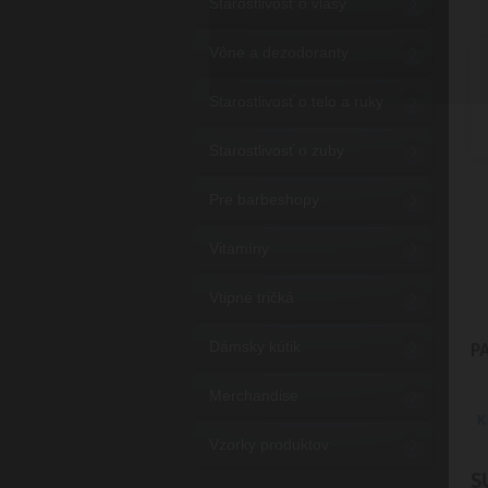
Starostlivosť o vlasy
Vône a dezodoranty
Starostlivosť o telo a ruky
Starostlivosť o zuby
Pre barbeshopy
Vitamíny
Vtipné tričká
Dámsky kútik
P
Merchandise
K
Vzorky produktov
S