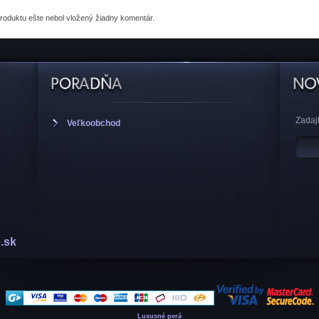
produktu
ešte nebol vložený žiadny komentár.
Zadajt
Veľkoobchod
.sk
Luxusné perá