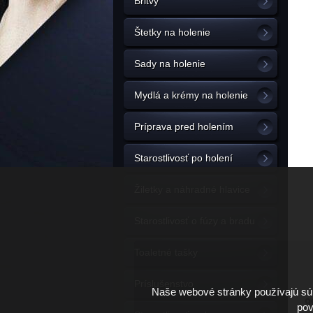
Britvy
Štetky na holenie
Sady na holenie
Mydlá a krémy na holenie
Príprava pred holením
Starostlivosť po holení
Žiletky a náhradné hlavice
Starostlivosť o fúzy a bradu
Toaletné tašky
Príslušenstvo
Naše webové stránky používajú súb
9
pov