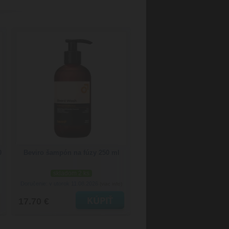
0
Beviro šampón na fúzy 250 ml
skladom 2 ks
Doručenie: v utorok 11.08.2026
(viac info)
17.70 €