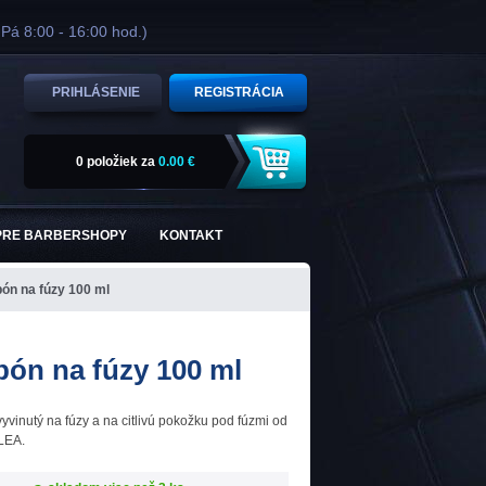
 Pá 8:00 - 16:00 hod.)
PRIHLÁSENIE
REGISTRÁCIA
0 položiek
za
0.00 €
PRE BARBERSHOPY
KONTAKT
ón na fúzy 100 ml
ón na fúzy 100 ml
vinutý na fúzy a na citlivú pokožku pod fúzmi od
 LEA.