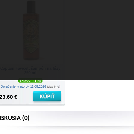
Captain Fawcett šampón na fúzy
250 ml
skladom 1 ks
Doručenie: v utorok 11.08.2026
(viac info)
23.60 €
ISKUSIA (0)