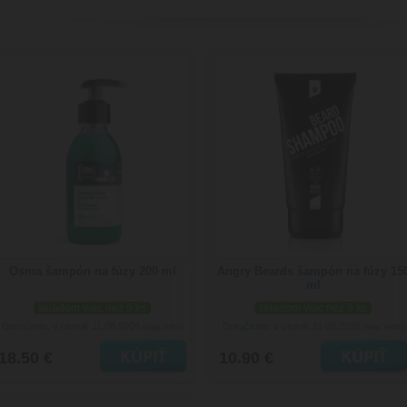
Osma šampón na fúzy 200 ml
Angry Beards šampón na fúzy 15
ml
skladom viac než 5 ks
skladom viac než 5 ks
Doručenie: v utorok 11.08.2026
Doručenie: v utorok 11.08.2026
(viac info)
(viac info)
18.50 €
10.90 €