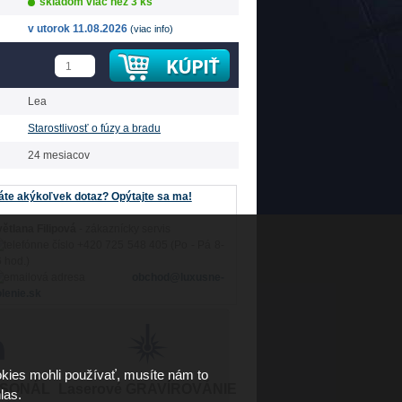
skladom viac než 3 ks
v utorok 11.08.2026
(viac info)
Lea
Starostlivosť o fúzy a bradu
24 mesiacov
te akýkoľvek dotaz? Opýtajte sa ma!
ětlana Filipová
- zákaznícky servis
+420 725 548 405 (Po - Pá 8-
 hod.)
obchod@luxusne-
lenie.sk
kies mohli používať, musíte nám to
RSONÁL
Laserové GRAVÍROVÁNIE
las.