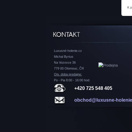
K 
Luxusné-holenie.cz
Michal Byrtus
Na Vozovce 36
779 00 Olomouc, ČR
Otv. doba predajne:
Po - Pia 8:00 - 16:00 hod.
+420 725 548 405
obchod@luxusne-holenie