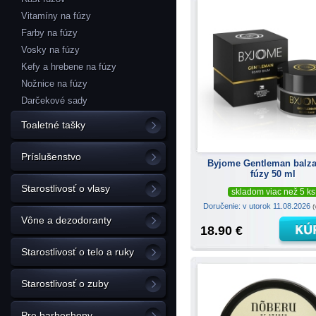
Vitamíny na fúzy
Farby na fúzy
Vosky na fúzy
Kefy a hrebene na fúzy
Nožnice na fúzy
Darčekové sady
Toaletné tašky
Príslušenstvo
Byjome Gentleman balz
fúzy 50 ml
Starostlivosť o vlasy
skladom viac než 5 ks
Doručenie: v utorok 11.08.2026
(
Vône a dezodoranty
18.90 €
Starostlivosť o telo a ruky
Starostlivosť o zuby
Pre barbeshopy