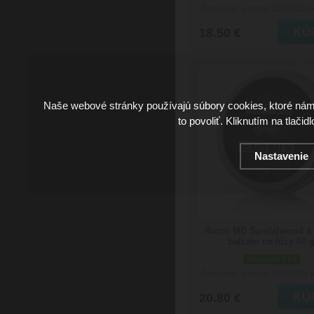
Doručenie: v utorok 11.08.2026
(
18.50 €
Naše webové stránky používajú súbory cookies, ktoré ná
to povoliť. Kliknutím na tlačid
Nastavenie
Razor MD Sandalwood &
balzam na fúzy 60 
skladom 4 ks
Doručenie: v utorok 11.08.2026
(
20.80 €