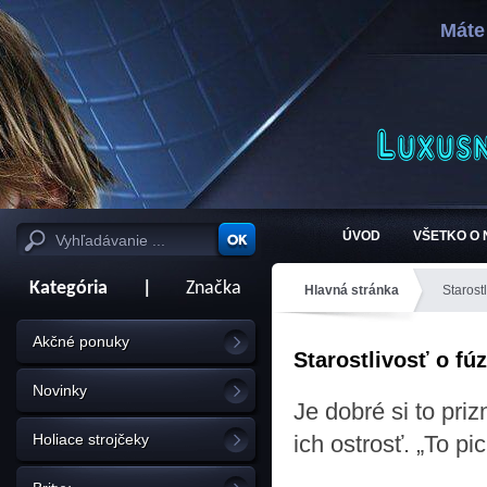
Máte
ÚVOD
VŠETKO O
Kategória
|
Značka
Hlavná stránka
Starost
Akčné ponuky
Starostlivosť o fú
Novinky
Je dobré si to pri
Holiace strojčeky
ich ostrosť. „To p