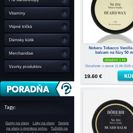
Vitamíny
Vtipné tričká
Dámsky kútik
Noberu Tobacco Vanill
balzam na fúzy 50 m
Merchandise
skladom 1 ks
Doručenie: v utorok 11.08.2026
Vzorky produktov
(
19.60 €
Tagy:
Gumy na vlasy
Laky na vlasy
Spreje
na vlasy s morskou soľou
Tužidlá na