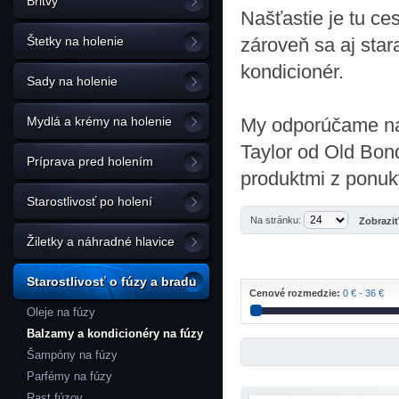
Britvy
Našťastie je tu ce
Štetky na holenie
zároveň sa aj star
kondicionér.
Sady na holenie
Mydlá a krémy na holenie
My odporúčame nap
Taylor od Old Bon
Príprava pred holením
produktmi z ponuk
Starostlivosť po holení
Na stránku:
Zobrazi
Žiletky a náhradné hlavice
Starostlivosť o fúzy a bradu
Cenové rozmedzie:
0 € - 36 €
Oleje na fúzy
Balzamy a kondicionéry na fúzy
Šampóny na fúzy
Parfémy na fúzy
Rast fúzov