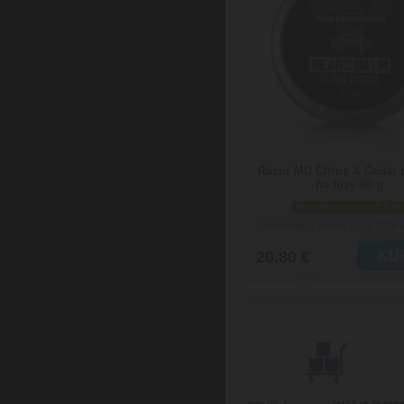
Razor MD Citrus & Cedar
na fúzy 60 g
skladom viac než 5 ks
Doručenie: v utorok 11.08.2026
(
20.80 €