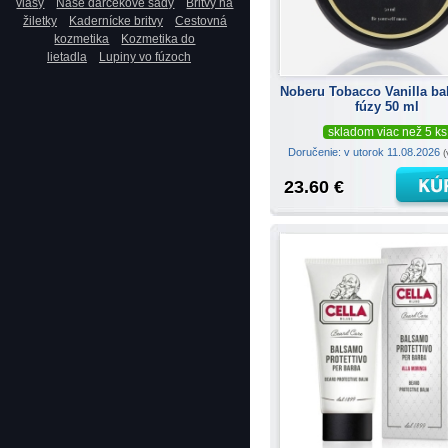
vlasy
Naše darčekové sady
Britvy na
žiletky
Kadernícke britvy
Cestovná
kozmetika
Kozmetika do
lietadla
Lupiny vo fúzoch
Noberu Tobacco Vanilla ba
fúzy 50 ml
skladom viac než 5 ks
Doručenie: v utorok 11.08.2026
(
23.60 €