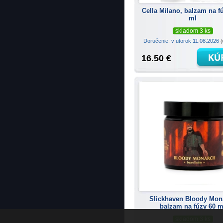
Cella Milano, balzam na f
ml
skladom 3 ks
Doručenie: v utorok 11.08.2026
(
16.50 €
Slickhaven Bloody Mon
balzam na fúzy 60 m
skladom 3 ks