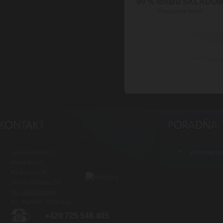
99 % tovaru SKLADO
Posielame hneď
Luxusné-holenie.cz
Veľkoobch
Michal Byrtus
Na Vozovce 36
779 00 Olomouc, ČR
Otv. doba predajne:
Po - Pia 8:00 - 16:00 hod.
+420 725 548 405