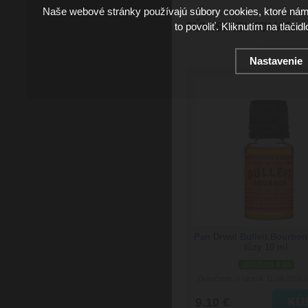
Naše webové stránky používajú súbory cookies, ktoré ná
SÚVISIACI TOVAR
to povoliť. Kliknutím na tlačid
Nastavenie
Pan Drwal Bulleit Bourbon
fúzy 10 ml
skladom 4 ks
Doručenie: v utorok 11.08.2026
(
9.10 €