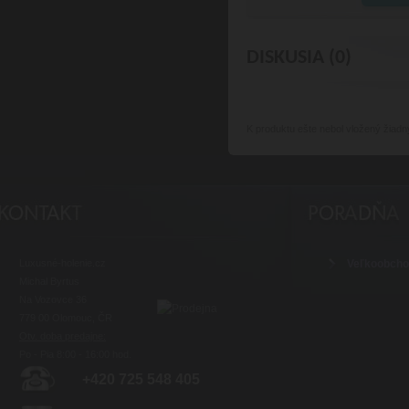
DISKUSIA (0)
K produktu
ešte nebol vložený žiadn
Luxusné-holenie.cz
Veľkoobch
Michal Byrtus
Na Vozovce 36
779 00 Olomouc, ČR
Otv. doba predajne:
Po - Pia 8:00 - 16:00 hod.
+420 725 548 405