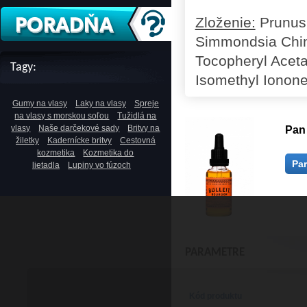
Zloženie:
Prunus 
Simmondsia Chine
Tocopheryl Aceta
Tagy:
Isomethyl Ionone,
Gumy na vlasy
Laky na vlasy
Spreje
na vlasy s morskou soľou
Tužidlá na
vlasy
Naše darčekové sady
Britvy na
Pan 
žiletky
Kadernícke britvy
Cestovná
kozmetika
Kozmetika do
Pa
lietadla
Lupiny vo fúzoch
PARAMETRE
Kód produktu