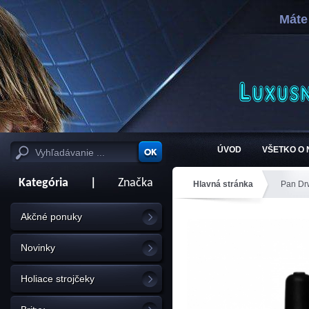
Máte
ÚVOD
VŠETKO O
Kategória
|
Značka
Hlavná stránka
Pan Dr
Akčné ponuky
Novinky
Holiace strojčeky