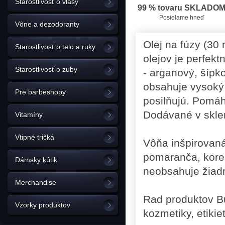
Starostlivosť o vlasy
99 % tovaru SKLADO
Posielame hneď
Vône a dezodoranty
Olej na fúzy (30
Starostlivosť o telo a ruky
olejov je perfekt
Starostlivosť o zuby
- arganový, šípk
obsahuje vysoký 
Pre barbeshopy
posilňujú. Pomáh
Dodávané v sklen
Vitamíny
Vtipné tričká
Vôňa inšpirovaná
pomaranča, koreni
Dámsky kútik
neobsahuje žiadn
Merchandise
Rad produktov Bu
Vzorky produktov
kozmetiky, etikie