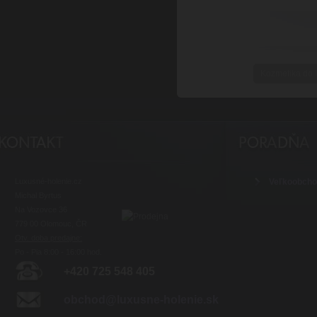
Kozmetika do l
Luxusné-holenie.cz
Veľkoobch
Michal Byrtus
Na Vozovce 36
779 00 Olomouc, ČR
Otv. doba predajne:
Po - Pia 8:00 - 16:00 hod.
+420 725 548 405
obchod@luxusne-holenie.sk