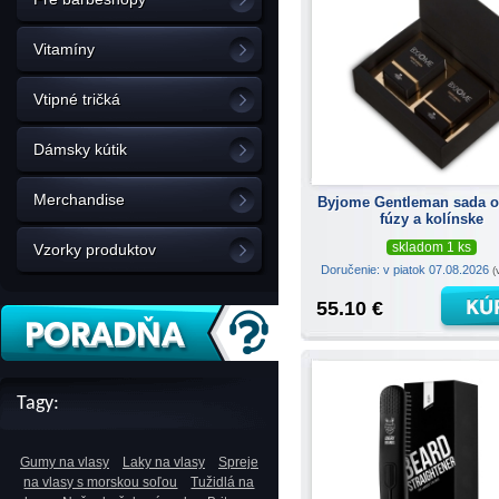
Vitamíny
Vtipné tričká
Dámsky kútik
Merchandise
Byjome Gentleman sada o
fúzy a kolínske
skladom 1 ks
Vzorky produktov
Doručenie: v piatok 07.08.2026
(
55.10 €
Tagy:
Gumy na vlasy
Laky na vlasy
Spreje
na vlasy s morskou soľou
Tužidlá na