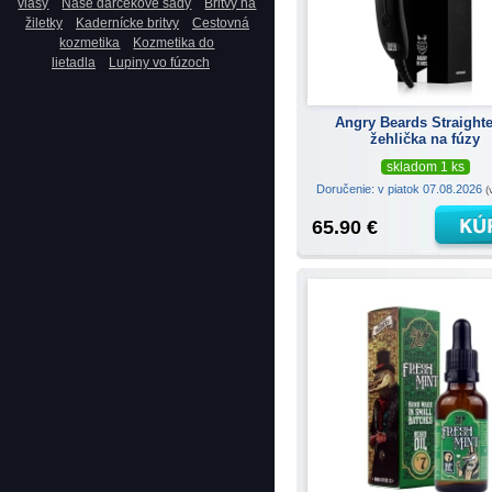
vlasy
Naše darčekové sady
Britvy na
žiletky
Kadernícke britvy
Cestovná
kozmetika
Kozmetika do
lietadla
Lupiny vo fúzoch
Angry Beards Straight
žehlička na fúzy
skladom 1 ks
Doručenie: v piatok 07.08.2026
(
65.90 €