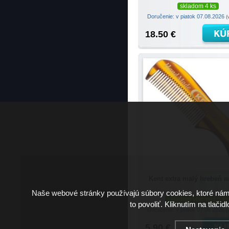
skladom 4 ks
Doručenie: v piatok 07.08.2026
(
18.50 €
Kent extra malý hrebeň n
Naše webové stránky používajú súbory cookies, ktoré ná
skladom viac než 5 ks
to povoliť. Kliknutím na tlačid
Doručenie: v piatok 07.08.2026
(
5.90 €