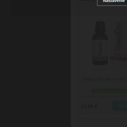
Nastavenie
Dapper Dan olej na fúzy
skladom viac než 5 ks
Doručenie: v piatok 07.08.2026
(
13.00 €