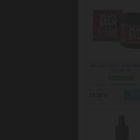
Hey Joe Classic Gold bal
fúzy 60 ml
skladom 4 ks
Doručenie: v piatok 07.08.2026
(
19.30 €