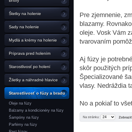
Britvy
Štetky na holenie
Pre zjemnenie, zmä
blazamy. Rovnako 
Sady na holenie
oleje. Vosk Vám z
Mydlá a krémy na holenie
tvarovaním pomôžu
Príprava pred holením
Aj fúzy je potrebn
Starostlivosť po holení
skôr použitých prí
Špecializované ša
Žiletky a náhradné hlavice
vlasy. Nedráždia t
Starostlivosť o fúzy a bradu
No a pokiaľ to vš
Oleje na fúzy
Balzamy a kondicionéry na fúzy
Šampóny na fúzy
Na stránku:
Zobrazi
Parfémy na fúzy
Rast fúzov