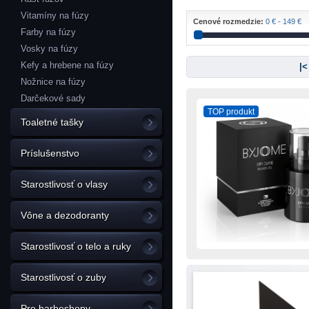
Vitamíny na fúzy
Cenové rozmedzie:
0 € - 149 €
Farby na fúzy
Vosky na fúzy
Kefy a hrebene na fúzy
|<
Nožnice na fúzy
Darčekové sady
TOP produkt
Toaletné tašky
Príslušenstvo
Starostlivosť o vlasy
Vône a dezodoranty
Starostlivosť o telo a ruky
Starostlivosť o zuby
Pre barbeshopy