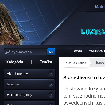
Máte
ÚVOD
VŠETKO O
Kategória
|
Značka
Hlavná stránka
Starost
Akčné ponuky
Starostlivosť o fú
Novinky
Pestované fúzy a 
Holiace strojčeky
tom sa zhodneme.
osvedčených kúskov