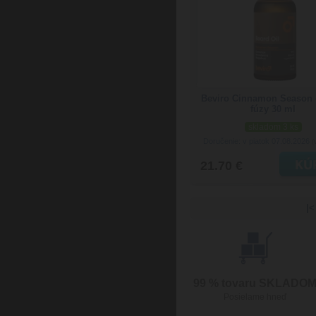
Beviro Cinnamon Season 
fúzy 30 ml
skladom 3 ks
Doručenie: v piatok 07.08.2026
(
21.70 €
|<
99 % tovaru SKLADO
Posielame hneď