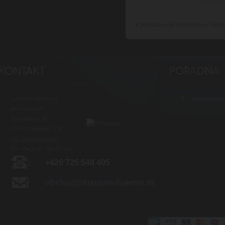
K produktu
ešte nebol vložený žiadn
Luxusné-holenie.cz
Veľkoobch
Michal Byrtus
Na Vozovce 36
779 00 Olomouc, ČR
Otv. doba predajne:
Po - Pia 8:00 - 16:00 hod.
+420 725 548 405
obchod@luxusne-holenie.sk