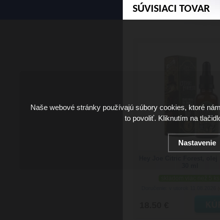
SÚVISIACI TOVAR
Naše webové stránky používajú súbory cookies, ktoré ná
to povoliť. Kliknutím na tlačid
Nastavenie
Hey Joe Citric Forest, olej
30 ml
skladom viac než 5 ks
Doručenie: v utorok 11.08.2026
(
18.50 €