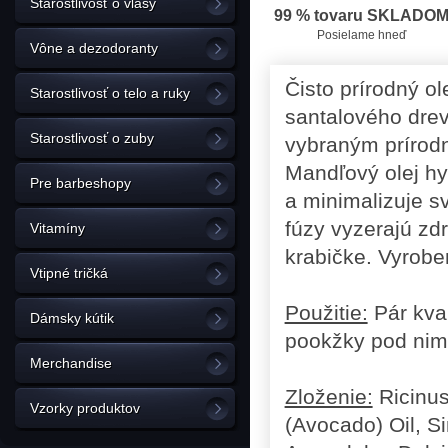
Starostlivosť o vlasy
99 % tovaru SKLADO
Posielame hneď
Vône a dezodoranty
Čisto prírodný ol
Starostlivosť o telo a ruky
santalového drev
Starostlivosť o zuby
vybraným prírodn
Mandľový olej hy
Pre barbeshopy
a minimalizuje s
fúzy vyzerajú zd
Vitamíny
krabičke. Vyrobe
Vtipné tričká
Použitie:
Pár kvap
Dámsky kútik
pookžky pod nim
Merchandise
Zloženie:
Ricinus
Vzorky produktov
(Avocado) Oil, S