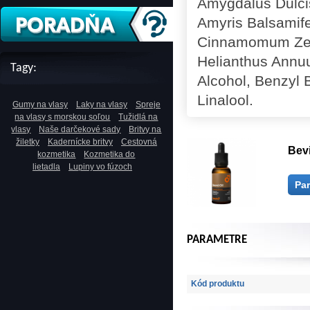
Amygdalus Dulcis
Amyris Balsamife
Cinnamomum Zeyl
Helianthus Annuu
Tagy:
Alcohol, Benzyl 
Linalool.
Gumy na vlasy
Laky na vlasy
Spreje
na vlasy s morskou soľou
Tužidlá na
vlasy
Naše darčekové sady
Britvy na
žiletky
Kadernícke britvy
Cestovná
Bev
kozmetika
Kozmetika do
lietadla
Lupiny vo fúzoch
Pa
PARAMETRE
Kód produktu