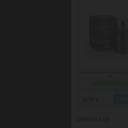
Byjome Gentleman olej na 
ml
skladom viac než 5 ks
Doručenie: v utorok 11.08.2026
(
18.10 €
DISKUSIA (0)