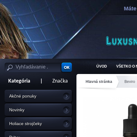
Máte
ÚVOD
VŠETKO O
Kategória
|
Značka
Hlavná stránka
Beviro
Akčné ponuky
Novinky
Holiace strojčeky