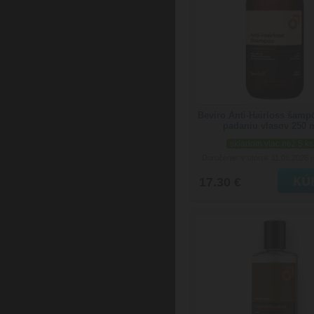
Beviro Anti-Hairloss šamp
padaniu vlasov 250 
skladom viac než 5 ks
Doručenie: v utorok 11.08.2026
(
17.30 €