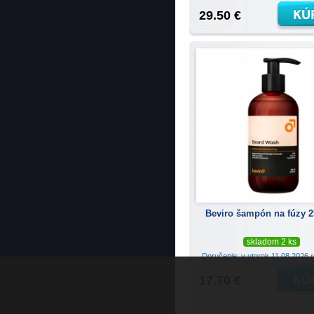
29.50 €
Beviro šampón na fúzy 2
skladom 2 ks
Doručenie: v utorok 11.08.2026
(
17.70 €