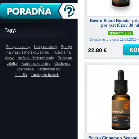
Beviro Beard Booster prí
pre rast fúzov 30 m
Tagy:
skladom 2 ks
Doručenie: v utorok 11.08.2026
(
Gumy na vlasy
Laky na vlasy
Spreje
22.80 €
na vlasy s morskou soľou
Tužidlá na
vlasy
Naše darčekové sady
Britvy na
žiletky
Kadernícke britvy
Cestovná
kozmetika
Kozmetika do
lietadla
Lupiny vo fúzoch
Beviro Cinnamon Season 