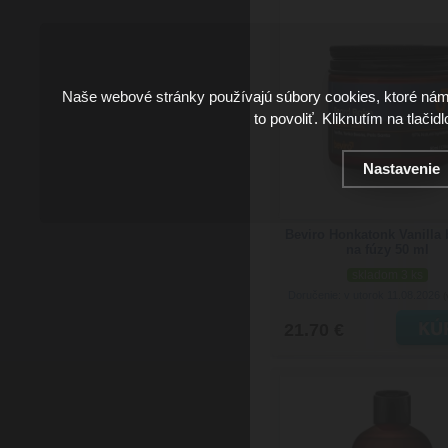
Naše webové stránky používajú súbory cookies, ktoré ná
to povoliť. Kliknutím na tlačid
Nastavenie
Beviro Honkatonk Vanilla
na fúzy 50 ml
skladom 3 ks
Doručenie: v utorok 11.08.2026
(
21.70 €