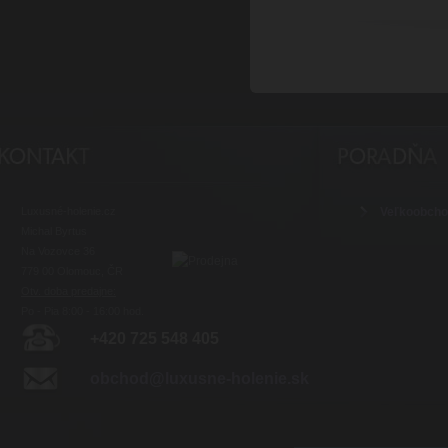
Luxusné-holenie.cz
Veľkoobch
Michal Byrtus
Na Vozovce 36
779 00 Olomouc, ČR
Otv. doba predajne:
Po - Pia 8:00 - 16:00 hod.
+420 725 548 405
obchod@luxusne-holenie.sk