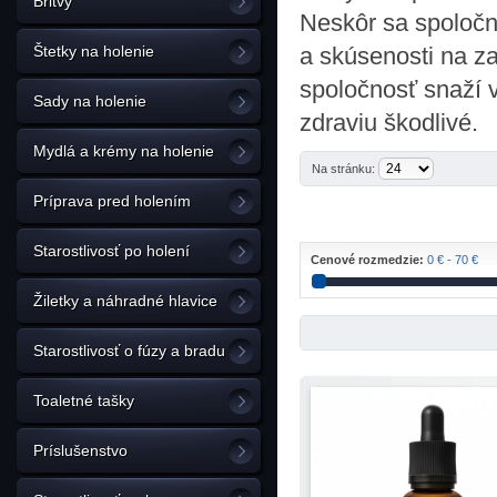
Britvy
Neskôr sa spoločno
Štetky na holenie
a skúsenosti na za
spoločnosť snaží v
Sady na holenie
zdraviu škodlivé.
Mydlá a krémy na holenie
Na stránku:
Príprava pred holením
Starostlivosť po holení
Cenové rozmedzie:
0 € - 70 €
Žiletky a náhradné hlavice
Starostlivosť o fúzy a bradu
Toaletné tašky
Príslušenstvo