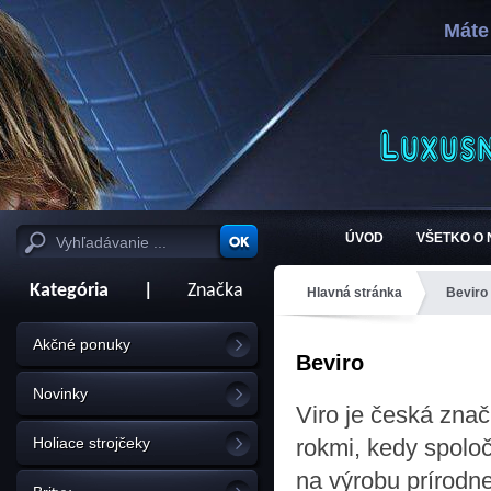
Máte
ÚVOD
VŠETKO O
Kategória
|
Značka
Hlavná stránka
Beviro
Akčné ponuky
Beviro
Novinky
Viro je česká znač
Holiace strojčeky
rokmi, kedy spolo
na výrobu prírodne