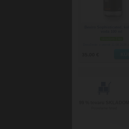
Beviro Sophisticated, ko
voda 100 ml
skladom 3 ks
Doručenie: v utorok 11.08.2026
(
35.00 €
99 % tovaru SKLADO
Posielame hneď