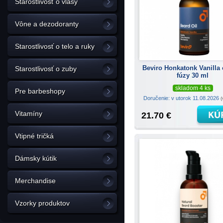
Starostlivosť o vlasy
Vône a dezodoranty
Starostlivosť o telo a ruky
Beviro Honkatonk Vanilla 
Starostlivosť o zuby
fúzy 30 ml
skladom 4 ks
Pre barbeshopy
Doručenie: v utorok 11.08.2026
(
Vitamíny
21.70 €
Vtipné tričká
Dámsky kútik
Merchandise
Vzorky produktov