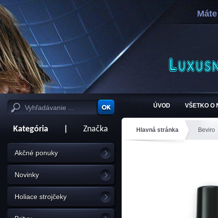
Máte
ÚVOD
VŠETKO O
Kategória
|
Značka
Hlavná stránka
Beviro
Akčné ponuky
Novinky
Holiace strojčeky