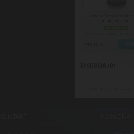
Beviro Forever Young el
mladosti 50 ml
skladom 2 ks
Doručenie: v utorok 11.08.2026
(
29.10 €
DISKUSIA (0)
K produktu
ešte nebol vložený žiadn
Luxusné-holenie.cz
Veľkoobch