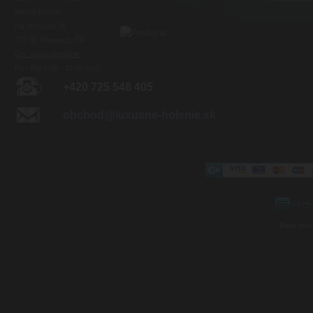
Michal Byrtus
Na Vozovce 36
779 00 Olomouc, ČR
Otv. doba predajne:
Po - Pia 8:00 - 16:00 hod.
+420 725 548 405
obchod@luxusne-holenie.sk
Mapa strá