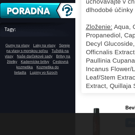
uchovávajte v ch
dlhodobé účinky 
Zloženie:
Aqua, G
Tagy:
Propanediol, Capr
Decyl Glucoside,
Gumy na vlasy
Laky na vlasy
Spreje
Officnalis Extra
na vlasy s morskou soľou
Tužidlá na
vlasy
Naše darčekové sady
Britvy na
Paullinia Cupana
žiletky
Kadernícke britvy
Cestovná
kozmetika
Kozmetika do
Incanus Flower/
lietadla
Lupiny vo fúzoch
Leaf/Stem Extrac
Extract, Quillaja
Bev
Pa