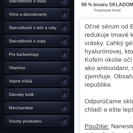
Starostlivosť o vlasy
99 % tovaru SKLADO
Posielame hneď
Vône a dezodoranty
Očné sérum od Be
Starostlivosť o telo a ruky
redukuje tmavé 
Starostlivosť o zuby
vrásky. Ľahký gé
hyalurónovej, kt
Pre barbeshopy
Kofeín okolie oč
ako antioxidant, 
Vitamíny
zjemňuje. Obsah
Vtipné tričká
republike.
Dámsky kútik
Odporúčame skla
Merchandise
chladí a ešte le
Vzorky produktov
Použitie:
Naneste 