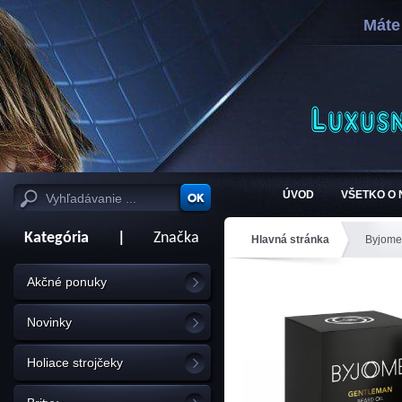
Máte
ÚVOD
VŠETKO O
Kategória
|
Značka
Hlavná stránka
Byjome
Akčné ponuky
Novinky
Holiace strojčeky