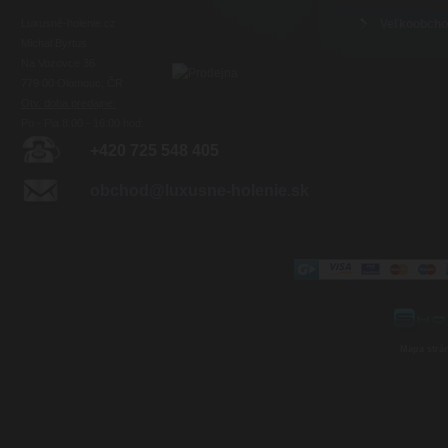
Luxusné-holenie.cz
Veľkoobch
Michal Byrtus
Na Vozovce 36
779 00 Olomouc, ČR
Otv. doba predajne:
Po - Pia 8:00 - 16:00 hod.
+420 725 548 405
obchod@luxusne-holenie.sk
Mapa strá