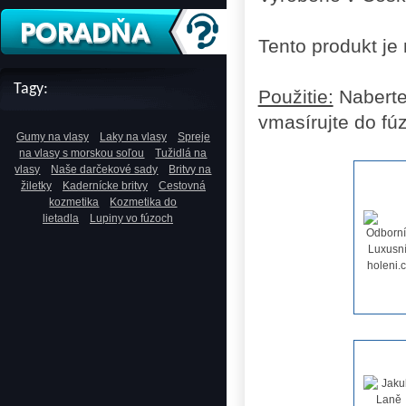
Tento produkt je
Tagy:
Použitie:
Naberte 
vmasírujte do fú
Gumy na vlasy
Laky na vlasy
Spreje
na vlasy s morskou soľou
Tužidlá na
vlasy
Naše darčekové sady
Britvy na
žiletky
Kadernícke britvy
Cestovná
kozmetika
Kozmetika do
lietadla
Lupiny vo fúzoch