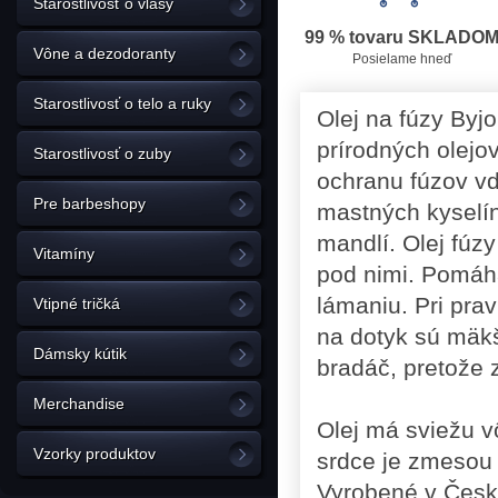
Starostlivosť o vlasy
99 % tovaru SKLADO
Vône a dezodoranty
Posielame hneď
Starostlivosť o telo a ruky
Olej na fúzy Byj
prírodných olejov
Starostlivosť o zuby
ochranu fúzov v
Pre barbeshopy
mastných kyselín
mandlí. Olej fúzy
Vitamíny
pod nimi. Pomáha
lámaniu. Pri pra
Vtipné tričká
na dotyk sú mäkši
Dámsky kútik
bradáč, pretože 
Merchandise
Olej má sviežu v
Vzorky produktov
srdce je zmesou 
Vyrobené v Česke