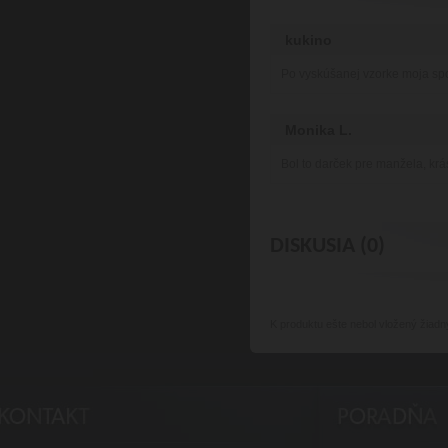
kukino
Po vyskúšanej vzorke moja sp
Monika L.
Bol to darček pre manžela, krá
DISKUSIA (0)
K produktu
ešte nebol vložený žiadn