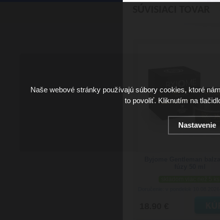
SÚVISIACI TOVAR
Naše webové stránky používajú súbory cookies, ktoré ná
to povoliť. Kliknutím na tlačid
Nastavenie
Byjome Gentleman balz
fúzy 50 ml
skladom viac než 5 ks
Doručenie: v pondelok 10.08.202
18.90 €