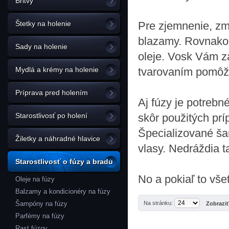
Britvy
Štetky na holenie
Pre zjemnenie, zmä
blazamy. Rovnako 
Sady na holenie
oleje. Vosk Vám z
Mydlá a krémy na holenie
tvarovaním pomôžu
Príprava pred holením
Aj fúzy je potrebn
Starostlivosť po holení
skôr použitých prí
Špecializované ša
Žiletky a náhradné hlavice
vlasy. Nedráždia t
Starostlivosť o fúzy a bradu
No a pokiaľ to vš
Oleje na fúzy
Balzamy a kondicionéry na fúzy
Šampóny na fúzy
Na stránku:
Zobrazi
Parfémy na fúzy
Rast fúzov