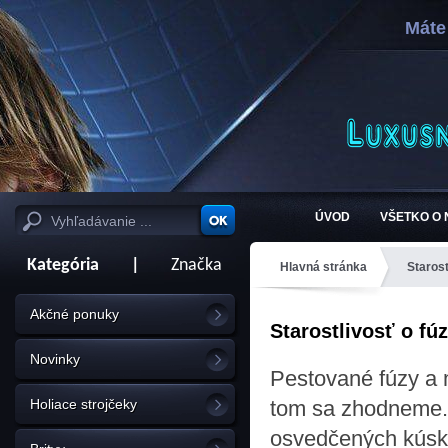
Máte
ÚVOD
VŠETKO O
Kategória
|
Značka
Hlavná stránka
Starost
Akčné ponuky
Starostlivosť o fú
Novinky
Pestované fúzy a 
Holiace strojčeky
tom sa zhodneme.
osvedčených kúskov