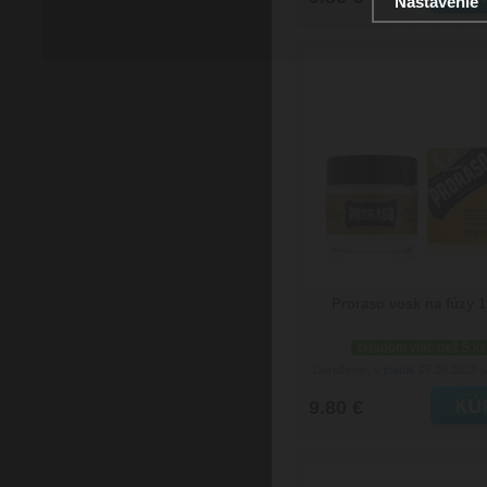
Nastavenie
Proraso vosk na fúzy 
skladom viac než 5 ks
Doručenie: v piatok 07.08.2026
(
9.80 €