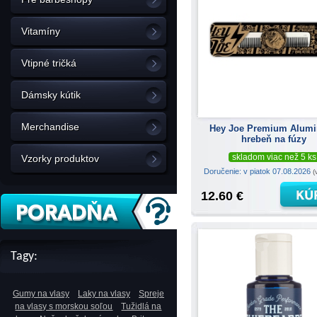
Vitamíny
Vtipné tričká
Dámsky kútik
Merchandise
Hey Joe Premium Alum
hrebeň na fúzy
skladom viac než 5 ks
Vzorky produktov
Doručenie: v piatok 07.08.2026
(
12.60 €
Tagy:
Gumy na vlasy
Laky na vlasy
Spreje
na vlasy s morskou soľou
Tužidlá na