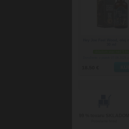
Hey Joe Feel Wood, olej 
30 ml
skladom viac než 5 ks
Doručenie: v piatok 07.08.2026
(
18.50 €
99 % tovaru SKLADO
Posielame hneď