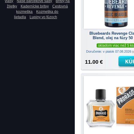
vlasy
Naše darčekové sady
Britvy na
žiletky
Kadernícke britvy
Cestovná
kozmetika
Kozmetika do
lietadla
Lupiny vo fúzoch
Bluebeards Revenge Cl
Blend, olej na fúzy 50
skladom viac než 5 ks
Doručenie: v piatok 07.08.2026
(
11.00 €