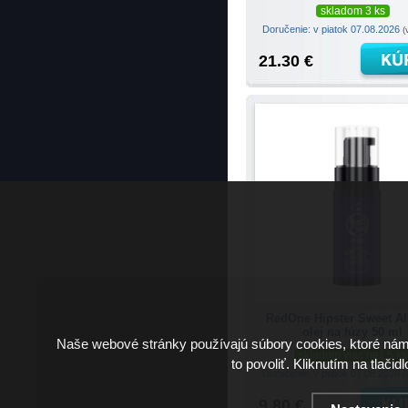
skladom 3 ks
Doručenie: v piatok 07.08.2026
(
21.30 €
RedOne Hipster Sweet A
olej na fúzy 50 ml
Naše webové stránky používajú súbory cookies, ktoré ná
skladom viac než 5 ks
to povoliť. Kliknutím na tlačid
Doručenie: v piatok 07.08.2026
(
9.80 €