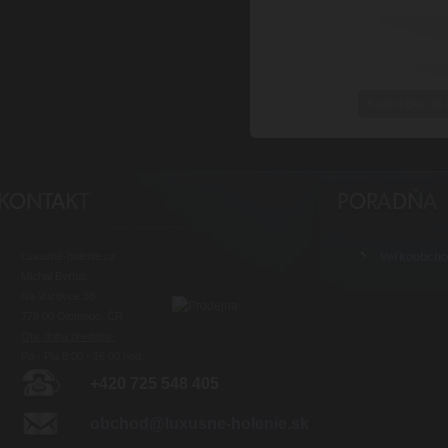
Kozmetika do l
Luxusné-holenie.cz
Veľkoobch
Michal Byrtus
Na Vozovce 36
779 00 Olomouc, ČR
Otv. doba predajne:
Po - Pia 8:00 - 16:00 hod.
+420 725 548 405
obchod@luxusne-holenie.sk