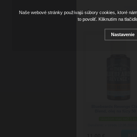
Naše webové stránky používajú súbory cookies, ktoré ná
SÚVISIACI TOVAR
to povoliť. Kliknutím na tlačid
Nastavenie
Bluebeards Revenge Cl
Blend, olej na fúzy 50
skladom viac než 5 ks
Doručenie: v stredu 12.08.2026
(
11.00 €