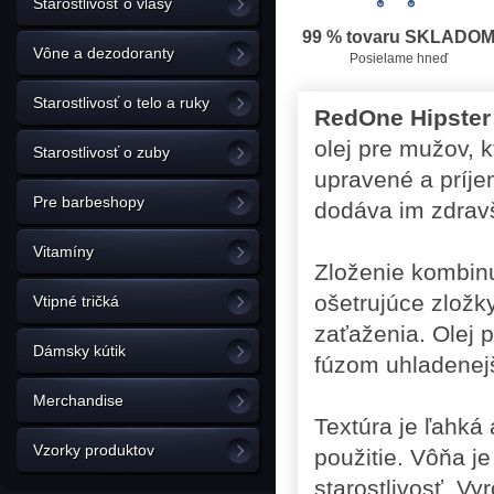
Starostlivosť o vlasy
99 % tovaru SKLADO
Vône a dezodoranty
Posielame hneď
Starostlivosť o telo a ruky
RedOne Hipster 
olej pre mužov, k
Starostlivosť o zuby
upravené a príje
Pre barbeshopy
dodáva im zdravš
Vitamíny
Zloženie kombinu
ošetrujúce zložk
Vtipné tričká
zaťaženia. Olej 
Dámsky kútik
fúzom uhladenejš
Merchandise
Textúra je ľahká
Vzorky produktov
použitie. Vôňa je
starostlivosť. Vy