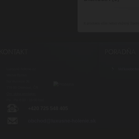
K produktu
ešte nebol vložený žiadn
Luxusné-holenie.cz
Veľkoobch
Michal Byrtus
Na Vozovce 36
779 00 Olomouc, ČR
Otv. doba predajne:
Po - Pia 8:00 - 16:00 hod.
+420 725 548 405
obchod@luxusne-holenie.sk