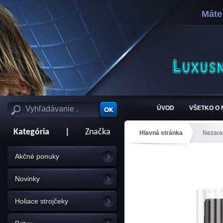
Máte
ÚVOD
VŠETKO O
Kategória
|
Značka
Hlavná stránka
Nezara
Akčné ponuky
Novinky
Holiace strojčeky