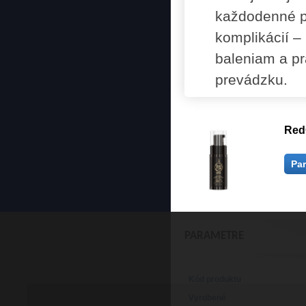
každodenné po
komplikácií –
baleniam a pr
prevádzku.
RedO
Pa
PARAMETRE
Kód produktu
Vyrobené