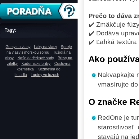
Prečo to dáva 
✔️ Zmäkčuje fúzy
Tagy:
✔️ Dodáva uprave
✔️ Ľahká textúra
Gumy na vlasy
Laky na vlasy
Spreje
na vlasy s morskou soľou
Tužidlá na
Ako použív
vlasy
Naše darčekové sady
Britvy na
žiletky
Kadernícke britvy
Cestovná
kozmetika
Kozmetika do
Nakvapkajte m
lietadla
Lupiny vo fúzoch
vmasírujte do
O značke R
RedOne je tu
starostlivosť
stavajú na je