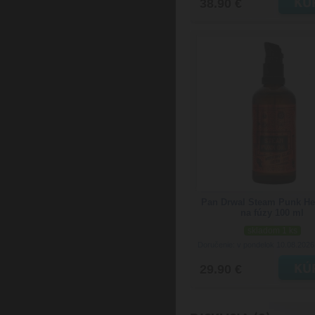
38.90 €
Pan Drwal Steam Punk He
na fúzy 100 ml
skladom 1 ks
Doručenie: v pondelok 10.08.202
29.90 €