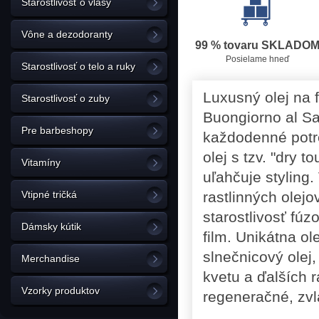
Starostlivosť o vlasy
Vône a dezodoranty
99 % tovaru SKLADO
Posielame hneď
Starostlivosť o telo a ruky
Luxusný olej na 
Starostlivosť o zuby
Buongiorno al S
Pre barbeshopy
každodenné potr
olej s tzv. "dry 
Vitamíny
uľahčuje stylin
Vtipné tričká
rastlinných olejo
starostlivosť fú
Dámsky kútik
film. Unikátna ol
slnečnicový olej
Merchandise
kvetu a ďalších r
Vzorky produktov
regeneračné, zvl