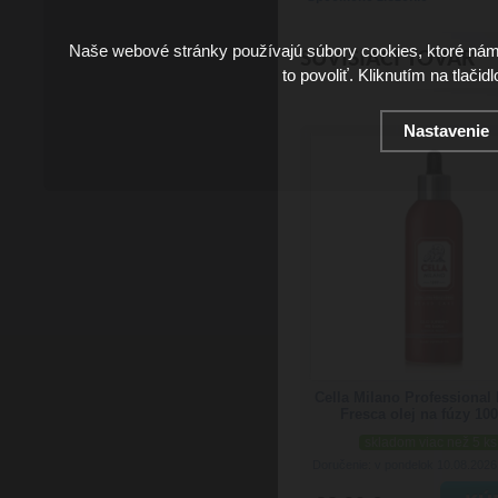
Naše webové stránky používajú súbory cookies, ktoré ná
SÚVISIACI TOVAR
to povoliť. Kliknutím na tlačid
Nastavenie
Cella Milano Professional 
Fresca olej na fúzy 10
skladom viac než 5 ks
Doručenie: v pondelok 10.08.202