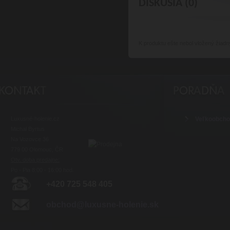
DISKUSIA (0)
K produktu
ešte nebol vložený žiadn
Luxusné-holenie.cz
Veľkoobch
Michal Byrtus
Na Vozovce 36
779 00 Olomouc, ČR
Otv. doba predajne:
Po - Pia 8:00 - 16:00 hod.
+420 725 548 405
obchod@luxusne-holenie.sk