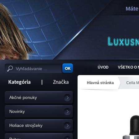
Máte
ÚVOD
VŠETKO O
Kategória
|
Značka
Hlavná stránka
Cella M
fúzy 100 ml
Akčné ponuky
Novinky
Holiace strojčeky