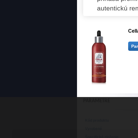
autentickú re
Cell
Pa
PARAMETRE
Kód produktu
Vyrobené
Špecifické zloženie