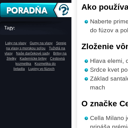
Ako použív
Naberte prime
Tagy:
do fúzov a po
Laky na vlasy
Gumy na vlasy
Spreje
Zloženie vô
na vlasy s morskou soľou
Tužidlá na
vlasy
Naše darčekové sady
Britvy na
žiletky
Kadernícke britvy
Cestovná
Hlava
elemi, c
kozmetika
Kozmetika do
Srdce
kvet po
lietadla
Lupiny vo fúzoch
Základ
santal
mach
O značke Ce
Cella Milano 
prináša prémi