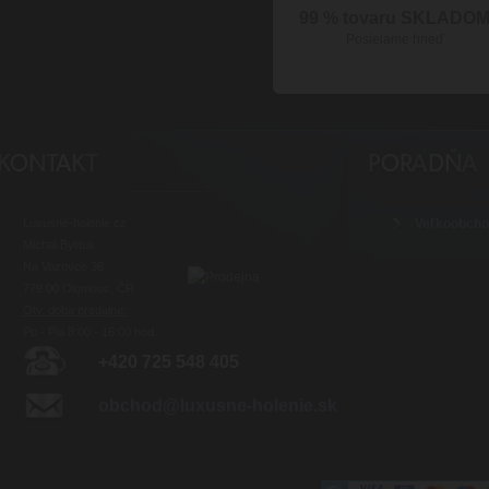
99 % tovaru SKLADO
Posielame hneď
Luxusné-holenie.cz
Veľkoobch
Michal Byrtus
Na Vozovce 36
779 00 Olomouc, ČR
Otv. doba predajne:
Po - Pia 8:00 - 16:00 hod.
+420 725 548 405
obchod@luxusne-holenie.sk