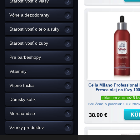
Starostlivosť o vlasy
Vône a dezodoranty
Starostlivosť o telo a ruky
Starostlivosť o zuby
Pre barbeshopy
Vitamíny
Cella Milano Professional 
Vtipné tričká
Fresca olej na fúzy 10
skladom viac než 5 ks
Dámsky kútik
Doručenie: v pondelok 10.08.202
Merchandise
38.90 €
Vzorky produktov