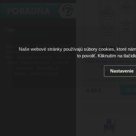
Tagy:
Gumy na vlasy
Laky na vlasy
Spreje
Naše webové stránky používajú súbory cookies, ktoré ná
na vlasy s morskou soľou
Tužidlá na
to povoliť. Kliknutím na tlačid
vlasy
Naše darčekové sady
Britvy na
Cella Milano bezoplachový 
žiletky
Kadernícke britvy
Cestovná
gél na fúzy 100 ml
kozmetika
Kozmetika do
Nastavenie
lietadla
Lupiny vo fúzoch
skladom 1 ks
Doručenie: v pondelok 10.08.202
9.80 €