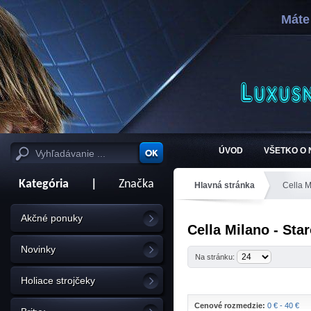
Máte
ÚVOD
VŠETKO O
Kategória
|
Značka
Hlavná stránka
Cella M
Akčné ponuky
Cella Milano - Star
Novinky
Na stránku:
Holiace strojčeky
Cenové rozmedzie:
0 € - 40 €