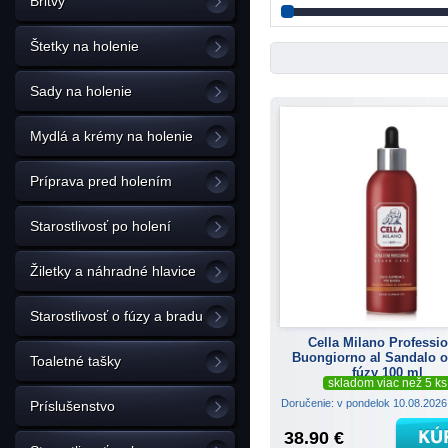
Britvy
Štetky na holenie
Sady na holenie
Mydlá a krémy na holenie
Príprava pred holením
Starostlivosť po holení
Žiletky a náhradné hlavice
Starostlivosť o fúzy a bradu
Cella Milano Professio
Buongiorno al Sandalo o
Toaletné tašky
fúzy 100 ml
skladom viac než 5 ks
Doručenie: v pondelok 10.08.202
Príslušenstvo
38.90 €