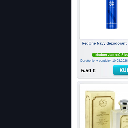
RedOne Navy dezodorant 
skladom viac než 5 ks
Doručenie: v pondelok 10.08.202
5.50 €