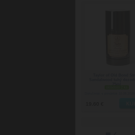
Taylor of Old Bond Str
Sandalwood tuhý dezod
75ml
skladom 2 ks
Doručenie: v pondelok 10.08.202
19.60 €