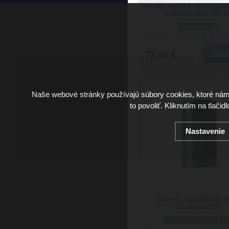
Truefitt and Hill West Indi
kolínska voda 100 m
skladom 1 ks
Doručenie: v pondelok 10.08.202
72.40 €
Naše webové stránky používajú súbory cookies, ktoré ná
to povoliť. Kliknutím na tlačid
Nastavenie
Zew for men Natural t
dezodorant 30g
skladom viac než 5 ks