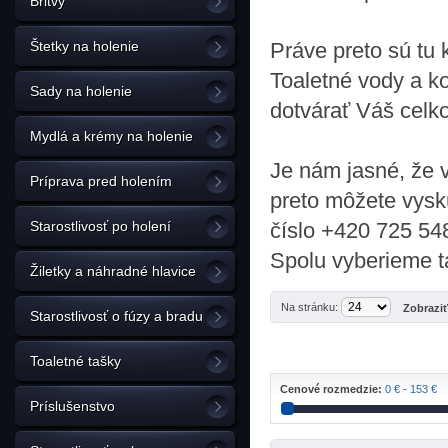
Britvy
Štetky na holenie
Práve preto sú tu 
Toaletné vody a k
Sady na holenie
dotvárať Váš celk
Mydlá a krémy na holenie
Je nám jasné, že 
Príprava pred holením
preto môžete vyskú
Starostlivosť po holení
číslo +420 725 54
Spolu vyberieme t
Žiletky a náhradné hlavice
Na stránku:
Zobrazi
Starostlivosť o fúzy a bradu
Toaletné tašky
Cenové rozmedzie:
0 € - 153 €
Príslušenstvo