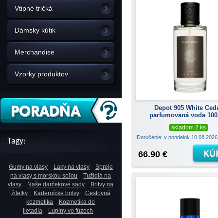
Vtipné tričká
Dámsky kútik
Merchandise
Vzorky produktov
Depot 905 White Ced
parfumovaná voda 100
skladom 2 ks
Doručenie: v pondelok 10.08.202
Tagy:
66.90 €
Gumy na vlasy
Laky na vlasy
Spreje
na vlasy s morskou soľou
Tužidlá na
vlasy
Naše darčekové sady
Britvy na
žiletky
Kadernícke britvy
Cestovná
kozmetika
Kozmetika do
lietadla
Lupiny vo fúzoch