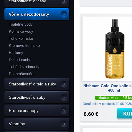
Starostlivosť o vlasy
Vône a dezodoranty
Toaletné vody
Kolínske vody
Tuhé kolínske
Krémové kolínske
Parfumy
Dezodoranty
Tuhé dezodoranty
Rozprašovače
Starostlivosť o telo a ruky
Nishman Gold One kolíns
400 ml
Starostlivosť o zuby
skladom viac než 5 ks
Doručenie: v pondelok 10.08.202
Pre barbeshopy
8.60 €
Vitamíny