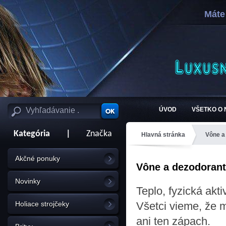
Máte
ÚVOD
VŠETKO O
Kategória
|
Značka
Hlavná stránka
Vône a
Akčné ponuky
Vône a dezodoran
Novinky
Teplo, fyzická akti
Holiace strojčeky
Všetci vieme, že m
ani ten zápach.