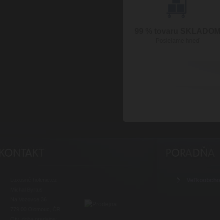
99 % tovaru SKLADO
Posielame hneď
Luxusné-holenie.cz
Veľkoobch
Michal Byrtus
Na Vozovce 36
779 00 Olomouc, ČR
Otv. doba predajne: