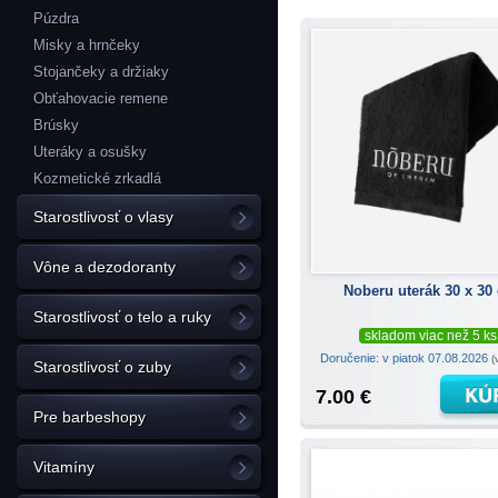
Púzdra
Misky a hrnčeky
Stojančeky a držiaky
Obťahovacie remene
Brúsky
Uteráky a osušky
Kozmetické zrkadlá
Starostlivosť o vlasy
Vône a dezodoranty
Noberu uterák 30 x 30
Starostlivosť o telo a ruky
skladom viac než 5 ks
Doručenie: v piatok 07.08.2026
(
Starostlivosť o zuby
7.00 €
Pre barbeshopy
Vitamíny