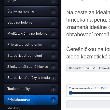
Britvy
Štetky na holenie
Na ceste za ideál
hrnčeka na penu, s
Sady na holenie
znamená ideálne o
Mydlá a krémy na holenie
obťahovací remeň,
Príprava pred holením
Čerešničkou na to
Starostlivosť po holení
alebo kozmetické z
Žiletky a náhradné hlavice
Na stránku:
Zobrazi
Starostlivosť o fúzy a bradu
Toaletné tašky
Cenové rozmedzie:
0 € - 152 €
Príslušenstvo
Manikúry