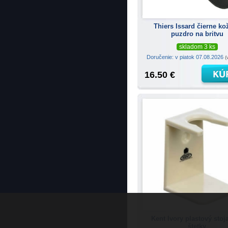
Thiers Issard čierne ko
puzdro na britvu
skladom 3 ks
Doručenie: v piatok 07.08.2026
(
16.50 €
Kent Ivory plastový stoj
štetky