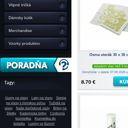
Vtipné tričká
Dámsky kútik
Merchandise
Vzorky produktov
Osma uterák 30 x 30
skladom viac než 5 ks
Doručenie: v piatok 07.08.2026
(
8.70 €
Tagy:
Gumy na vlasy
Laky na vlasy
Spreje
na vlasy s morskou soľou
Tužidlá na
vlasy
Naše darčekové sady
Britvy na
žiletky
Kadernícke britvy
Cestovná
kozmetika
Kozmetika do
lietadla
Lupiny vo fúzoch