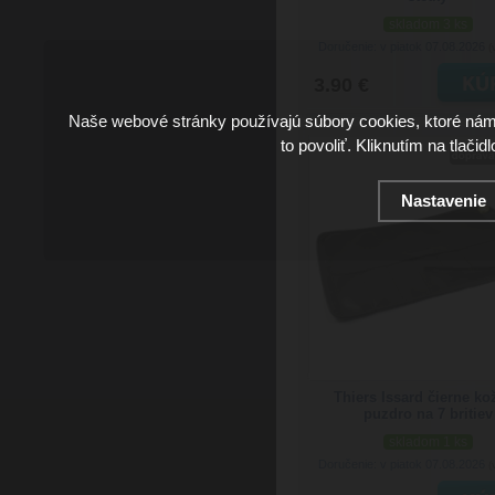
skladom 3 ks
Doručenie: v piatok 07.08.2026
(
3.90 €
Naše webové stránky používajú súbory cookies, ktoré ná
to povoliť. Kliknutím na tlačid
Nastavenie
Thiers Issard čierne ko
puzdro na 7 britiev
skladom 1 ks
Doručenie: v piatok 07.08.2026
(