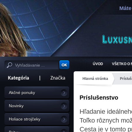
Máte
ÚVOD
VŠETKO O
Kategória
|
Značka
Hlavná stránka
Príslu
Akčné ponuky
Príslušenstvo
Novinky
Hľadanie ideálneho
Holiace strojčeky
Toľko rôznych možn
Cesta je v tomto p