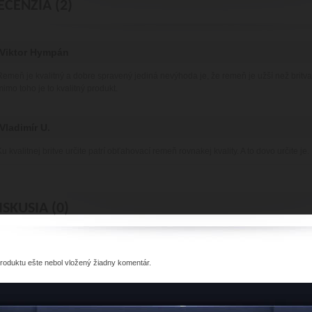
ECENZIA (2)
Viktor Hympán
Remeň je kvalitný a dobre spravený jediná nevýhoda je, že remeň je užší než britv
mimo toho je to kvalitný produkt.
Vladimír U.
Ku kvalitnej britve určite patrí obťahovací remeň rovnakej kvality. A to dovo určite j
ISKUSIA (0)
produktu
ešte nebol vložený žiadny komentár.