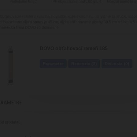
Posielame hneď
Pri objednávke nad 100 EUR
Naozaj pomôže s
Obťahovacie remeň z kvalitnej hovädzej kože s okom na uchytenie za kľučku aleb
dĺžka vrátane oka a spony je 45 cm, dĺžka obťahovacie plochy 30,5 cm a šírka 4,5
nemecká firma DOVO zo Solingene.
DOVO obťahovací remeň 185
Parametre
Recenzia (2)
Diskusia (0)
ARAMETRE
ód produktu