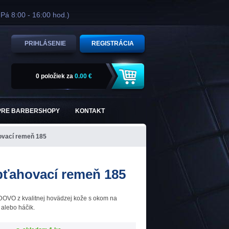
 Pá 8:00 - 16:00 hod.)
PRIHLÁSENIE
REGISTRÁCIA
0 položiek
za
0.00 €
PRE BARBERSHOPY
KONTAKT
vací remeň 185
ťahovací remeň 185
OVO z kvalitnej hovädzej kože s okom na
 alebo háčik.