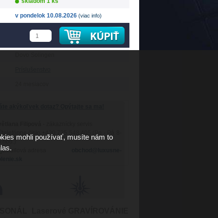
skladom 1 ks
v pondelok 10.08.2026
(viac info)
Dovo Solingen
Príslušenstvo
24 mesiacov
te akýkoľvek dotaz? Opýtajte sa ma!
ětlana Filipová
- zákaznícky servis
+420 725 548 405 (Po - Pá 8-
kies mohli používať, musíte nám to
 hod.)
las.
obchod@luxusne-
lenie.sk
RSONÁL
Laserové GRAVÍROVÁNIE