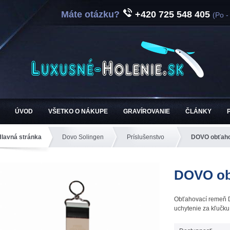
Máte otázku?
+420 725 548 405
(Po -
ÚVOD
VŠETKO O NÁKUPE
GRAVÍROVANIE
ČLÁNKY
Hlavná stránka
Dovo Solingen
Príslušenstvo
DOVO obťaho
DOVO ob
Obťahovací remeň D
uchytenie za kľučku