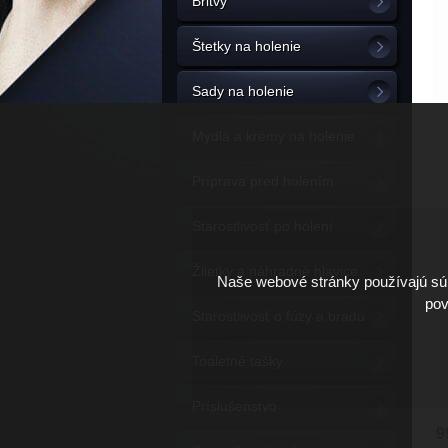
Britvy
Štetky na holenie
Sady na holenie
Mydlá a krémy na holenie
Príprava pred holením
Starostlivosť po holení
Žiletky a náhradné hlavice
Naše webové stránky používajú súb
pov
Starostlivosť o fúzy a bradu
Toaletné tašky
Príslušenstvo
9