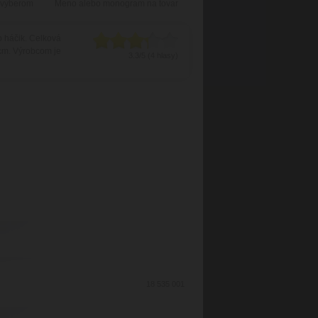
 výberom
Meno alebo monogram na tovar
o háčik. Celková
 cm. Výrobcom je
3.3/5 (4 hlasy)
18 535 001