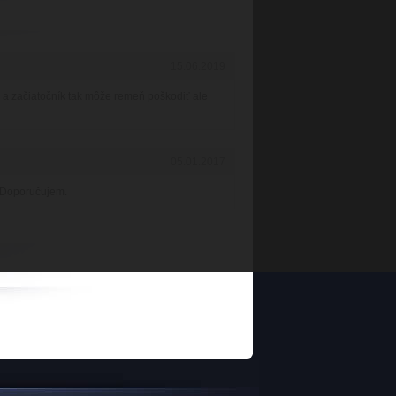
15.06.2019
a a začiatočník tak môže remeň poškodiť ale
05.01.2017
e. Doporučujem.