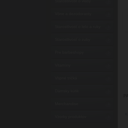
Starostlivosť o vlasy
Vône a dezodoranty
Starostlivosť o telo a ruky
Starostlivosť o zuby
Pre barbeshopy
Vitamíny
Vtipné tričká
Dámsky kútik
P
Merchandise
K
Vzorky produktov