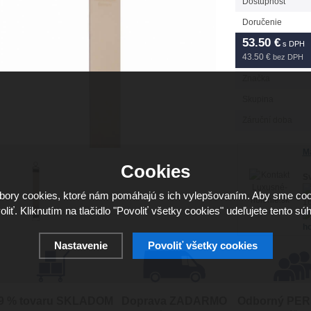
Dostupnosť
Doručenie
53.50
€
s DPH
43.50 €
bez DPH
Značka
Skupina
Záruční doba
Má
Cookies
Sv
ory cookies, ktoré nám pomáhajú s ich vylepšovaním. Aby sme coo
16
oliť. Kliknutím na tlačidlo "Povoliť všetky cookies" udeľujete tento súh
ho
Nastavenie
Povoliť všetky cookies
9 % tovaru SKLADOM
Doprava ZADARMO
Odborný PE