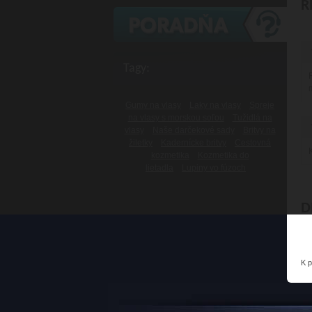
R
Tagy:
Gumy na vlasy
Laky na vlasy
Spreje
na vlasy s morskou soľou
Tužidlá na
vlasy
Naše darčekové sady
Britvy na
žiletky
Kadernícke britvy
Cestovná
kozmetika
Kozmetika do
lietadla
Lupiny vo fúzoch
D
K 