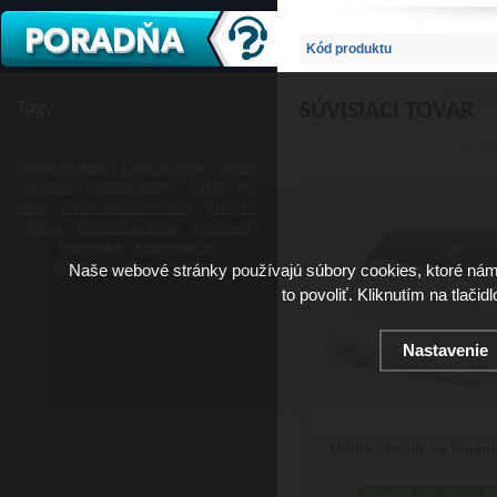
Kód produktu
Tagy:
SÚVISIACI TOVAR
Gumy na vlasy
Laky na vlasy
Spreje
na vlasy s morskou soľou
Tužidlá na
vlasy
Naše darčekové sady
Britvy na
žiletky
Kadernícke britvy
Cestovná
kozmetika
Kozmetika do
lietadla
Lupiny vo fúzoch
Naše webové stránky používajú súbory cookies, ktoré ná
to povoliť. Kliknutím na tlačid
Nastavenie
Mühle uteráky na holeni
skladom viac než 5 ks