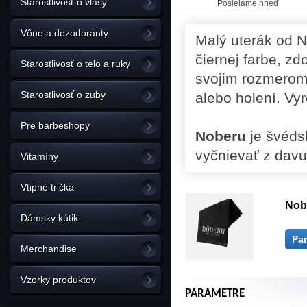
Starostlivosť o vlasy
Posielame hneď
Vône a dezodoranty
Malý uterák od 
čiernej farbe, z
Starostlivosť o telo a ruky
svojim rozmerom 
Starostlivosť o zuby
alebo holení. Vy
Pre barbeshopy
Noberu
je švéds
vyčnievať z davu
Vitamíny
Vtipné tričká
Nob
Dámsky kútik
Pa
Merchandise
Vzorky produktov
PARAMETRE