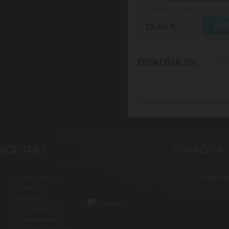
Doručenie: v utorok 11.08.2026
(
15.00 €
DISKUSIA (0)
K produktu
ešte nebol vložený žiadn
Luxusné-holenie.cz
Veľkoobch
Michal Byrtus
Na Vozovce 36
779 00 Olomouc, ČR
Otv. doba predajne: