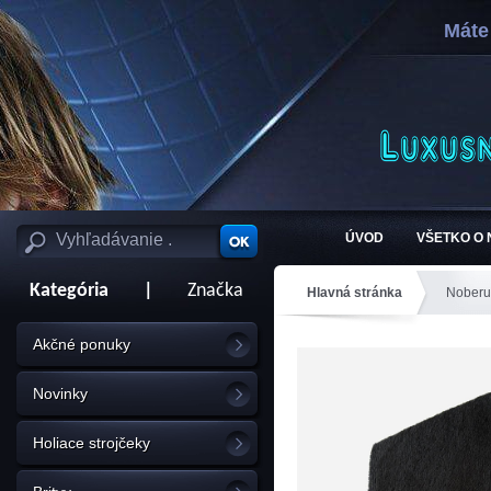
Máte
ÚVOD
VŠETKO O
Kategória
|
Značka
Hlavná stránka
Noberu
Akčné ponuky
Novinky
Holiace strojčeky