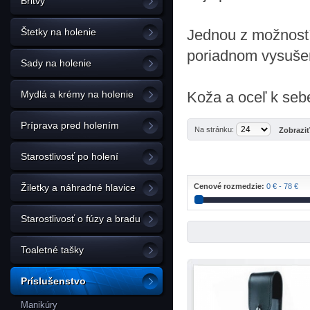
Britvy
Štetky na holenie
Jednou z možností,
poriadnom vysušen
Sady na holenie
Mydlá a krémy na holenie
Koža a oceľ k seb
Príprava pred holením
Na stránku:
Zobrazi
Starostlivosť po holení
Žiletky a náhradné hlavice
Cenové rozmedzie:
0 € - 78 €
Starostlivosť o fúzy a bradu
Toaletné tašky
Príslušenstvo
Manikúry