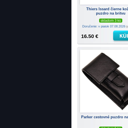
Thiers Issard čierne ko
puzdro na britvu
skladom 3 ks
Doručenie: v piatok 07.08.2026
(
16.50 €
Parker cestovné puzdro na