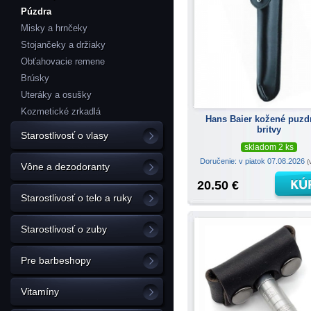
Púzdra
Misky a hrnčeky
Stojančeky a držiaky
Obťahovacie remene
Brúsky
Uteráky a osušky
Kozmetické zrkadlá
Hans Baier kožené puzd
britvy
Starostlivosť o vlasy
skladom 2 ks
Doručenie: v piatok 07.08.2026
(
Vône a dezodoranty
20.50 €
Starostlivosť o telo a ruky
Starostlivosť o zuby
Pre barbeshopy
Vitamíny