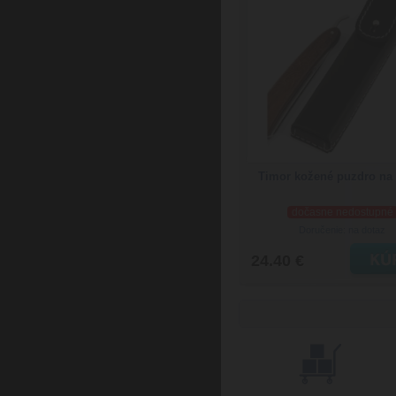
Timor kožené puzdro na 
dočasne nedostupné
Doručenie: na dotaz
24.40 €