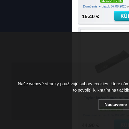
skladom 5 ks
Doručenie: v piatok 07.08.2026
(
15.40 €
Naše webové stránky používajú súbory cookies, ktoré ná
to povoliť. Kliknutím na tlačid
Taylor kožené puzdro na 
Nastavenie
skladom 2 ks
Doručenie: v piatok 07.08.2026
(
44.90 €