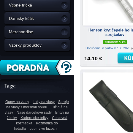
Vtipné tričká
Dámsky kútik
Henson kryt čepele holi
Merchandise
strojčekov
skladom 5 ks
Vzorky produktov
Doručenie: v piatok 07.08.2026
(
14.10 €
Tagy:
Gumy na vlasy
Laky na vlasy
Spreje
na vlasy s morskou soľou
Tužidlá na
vlasy
Naše darčekové sady
Britvy na
žiletky
Kadernícke britvy
Cestovná
kozmetika
Kozmetika do
lietadla
Lupiny vo fúzoch