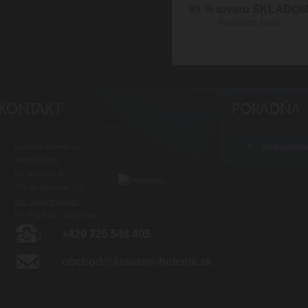
99 % tovaru SKLADO
Posielame hneď
Luxusné-holenie.cz
Veľkoobch
Michal Byrtus
Na Vozovce 36
779 00 Olomouc, ČR
Otv. doba predajne:
Po - Pia 8:00 - 16:00 hod.
+420 725 548 405
obchod@luxusne-holenie.sk