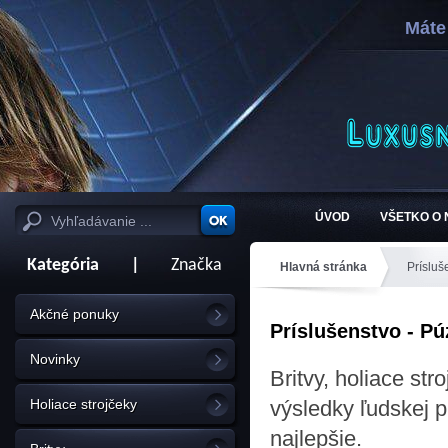
Máte
ÚVOD
VŠETKO O
Kategória
|
Značka
Hlavná stránka
Prísluš
Akčné ponuky
Príslušenstvo - Pú
Novinky
Britvy, holiace str
Holiace strojčeky
výsledky ľudskej p
najlepšie.