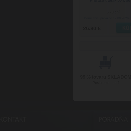
Proraso uterák 50 x 9
6 - 8 dní
Doručenie: približne 17.08.2026
(
26.80 €
99 % tovaru SKLADO
Posielame hneď