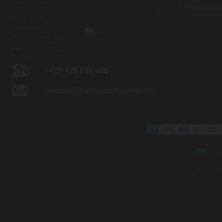
Luxusné-holenie.cz
Veľkoobch
Michal Byrtus
Na Vozovce 36
779 00 Olomouc, ČR
Otv. doba predajne:
Po - Pia 8:00 - 16:00 hod.
+420 725 548 405
obchod@luxusne-holenie.sk
Mapa strá