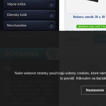
Vtipné tričká
Dámsky kútik
Noberu uterák 30 x 30
Merchandise
skladom viac než 5 ks
Doručenie: v pondelok 10.08.202
Vzorky produktov
7.00 €
Tagy:
Naše webové stránky používajú súbory cookies, ktoré ná
to povoliť. Kliknutím na tlačid
Gumy na vlasy
Laky na vlasy
Spreje
na vlasy s morskou soľou
Tužidlá na
vlasy
Naše darčekové sady
Britvy na
Nastavenie
žiletky
Kadernícke britvy
Cestovná
kozmetika
Kozmetika do
lietadla
Lupiny vo fúzoch