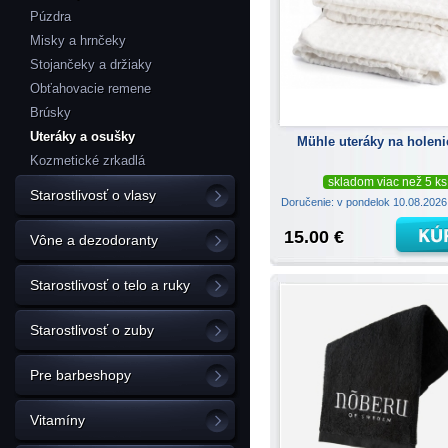
Púzdra
Misky a hrnčeky
Stojančeky a držiaky
Obťahovacie remene
Brúsky
Uteráky a osušky
Mühle uteráky na holeni
Kozmetické zrkadlá
skladom viac než 5 ks
Starostlivosť o vlasy
Doručenie: v pondelok 10.08.202
15.00 €
Vône a dezodoranty
Starostlivosť o telo a ruky
Starostlivosť o zuby
Pre barbeshopy
Vitamíny