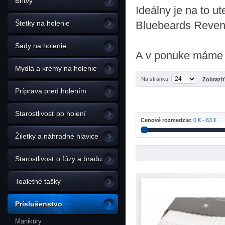
Britvy
Ideálny je na to u
Štetky na holenie
Bluebeards Reve
Sady na holenie
A v ponuke máme a
Mydlá a krémy na holenie
Na stránku:
Zobrazi
Príprava pred holením
Starostlivosť po holení
Cenové rozmedzie:
0 € - 63 €
Žiletky a náhradné hlavice
Starostlivosť o fúzy a bradu
Toaletné tašky
Príslušenstvo
Manikúry