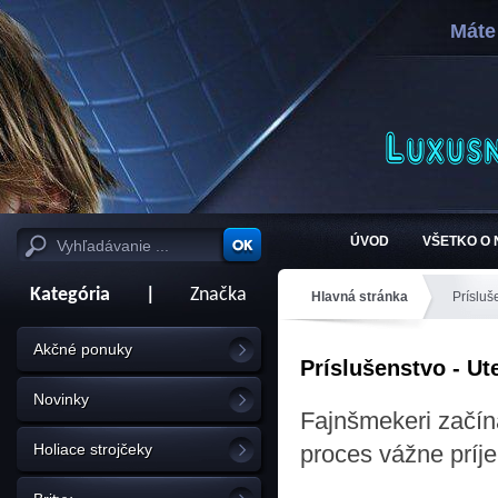
Máte
ÚVOD
VŠETKO O
Kategória
|
Značka
Hlavná stránka
Prísluš
Akčné ponuky
Príslušenstvo - Ut
Novinky
Fajnšmekeri začín
Holiace strojčeky
proces vážne príje