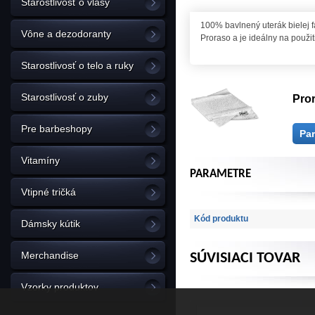
Starostlivosť o vlasy
100% bavlnený uterák bielej 
Vône a dezodoranty
Proraso a je ideálny na použi
Starostlivosť o telo a ruky
Starostlivosť o zuby
Pror
Pre barbeshopy
Pa
Vitamíny
PARAMETRE
Vtipné tričká
Kód produktu
Dámsky kútik
Merchandise
SÚVISIACI TOVAR
Vzorky produktov