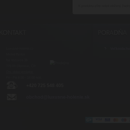
K produktu
ešte nebol vložený žiadn
Luxusné-holenie.cz
Veľkoobch
Michal Byrtus
Na Vozovce 36
779 00 Olomouc, ČR
Otv. doba predajne:
Po - Pia 8:00 - 16:00 hod.
+420 725 548 405
obchod@luxusne-holenie.sk