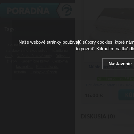
Tagy:
Naše webové stránky používajú súbory cookies, ktoré ná
Laky na vlasy
Gumy na vlasy
Spreje
to povoliť. Kliknutím na tlačid
na vlasy s morskou soľou
Tužidlá na
vlasy
Naše darčekové sady
Britvy na
žiletky
Kadernícke britvy
Cestovná
Nastavenie
kozmetika
Kozmetika do
Mühle uteráky na holeni
lietadla
Lupiny vo fúzoch
skladom viac než 5 ks
Doručenie: v utorok 11.08.2026
(
15.00 €
DISKUSIA (0)