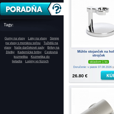
Tagy:
Gumy na vlasy
Laky na vlasy
Spreje
na vlasy s morskou soľou
Tužidlá na
vlasy
Naše darčekové sady
Britvy na
Mühle stojanček na hol
žiletky
Kadernícke britvy
Cestovná
strojček
kozmetika
Kozmetika do
lietadla
Lupiny vo fúzoch
skladom 1 ks
Doručenie: v piatok 07.08.2026
(
26.80 €