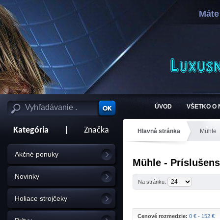
Máte
ÚVOD
VŠETKO O
Kategória
|
Značka
Hlavná stránka
Mühle
Akčné ponuky
Mühle - Príslušen
Novinky
Na stránku:
Holiace strojčeky
Cenové rozmedzie:
0 € - 152 €