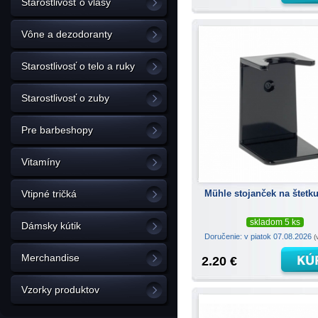
Starostlivosť o vlasy
Vône a dezodoranty
Starostlivosť o telo a ruky
Starostlivosť o zuby
Pre barbeshopy
Vitamíny
Mühle stojanček na štetk
Vtipné tričká
skladom 5 ks
Dámsky kútik
Doručenie: v piatok 07.08.2026
(
Merchandise
2.20 €
Vzorky produktov