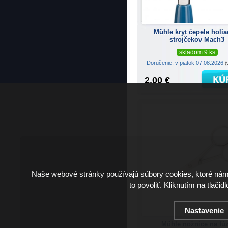
Mühle kryt čepele holia
strojčekov Mach3
skladom 9 ks
Doručenie: v piatok 07.08.2026
(
2.00 €
Naše webové stránky používajú súbory cookies, ktoré ná
to povoliť. Kliknutím na tlačid
Nastavenie
Mühle nožnice na fú