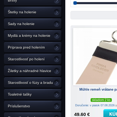
Britvy
Štetky na holenie
Sady na holenie
Mydlá a krémy na holenie
Príprava pred holením
Starostlivosť po holení
Žiletky a náhradné hlavice
Starostlivosť o fúzy a bradu
Mühle remeň vrátane p
Toaletné tašky
skladom 2 ks
Doručenie: v piatok 07.08.2026
(
Príslušenstvo
49.60 €