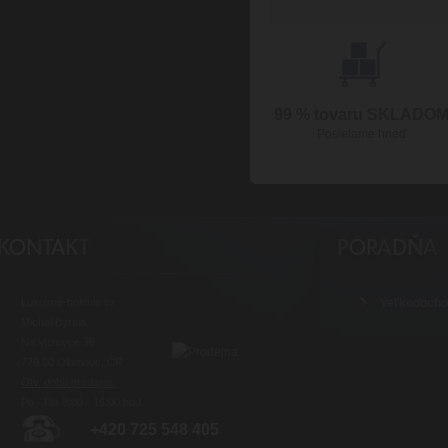
99 % tovaru SKLADO
Posielame hneď
Luxusné-holenie.cz
Veľkoobch
Michal Byrtus
Na Vozovce 36
779 00 Olomouc, ČR
Otv. doba predajne:
Po - Pia 8:00 - 16:00 hod.
+420 725 548 405