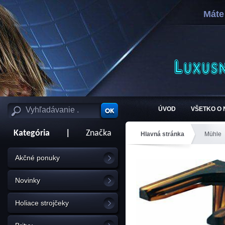
Máte
ÚVOD
VŠETKO O
Kategória
|
Značka
Hlavná stránka
Mühle
Akčné ponuky
Novinky
Holiace strojčeky