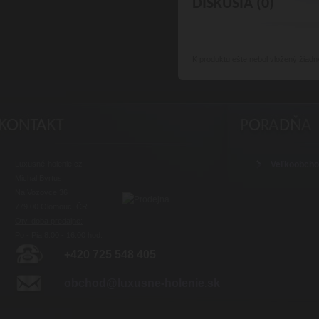
DISKUSIA (0)
K produktu
ešte nebol vložený žiadn
Luxusné-holenie.cz
Veľkoobch
Michal Byrtus
Na Vozovce 36
779 00 Olomouc, ČR
Otv. doba predajne:
Po - Pia 8:00 - 16:00 hod.
+420 725 548 405
obchod@luxusne-holenie.sk