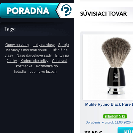
SÚVISIACI TOVAR
Tagy:
Gumy na vlasy
Laky na vlasy
Spreje
na vlasy s morskou soľou
Tužidlá na
vlasy
Naše darčekové sady
Britvy na
žiletky
Kadernícke britvy
Cestovná
kozmetika
Kozmetika do
lietadla
Lupiny vo fúzoch
Mühle Rytmo Black Pure 
skladom 5 ks
Doručenie: v utorok 11.08.2026
(
33.50 €