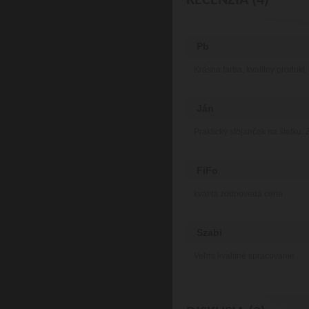
RECENZIA (4)
Pb
Krásna farba, kvalitny produkt
Ján
Praktický stojanček na štetku. 
FiFo
kvalita zodpovedá cene
Szabi
Veľmi kvalitné spracovanie