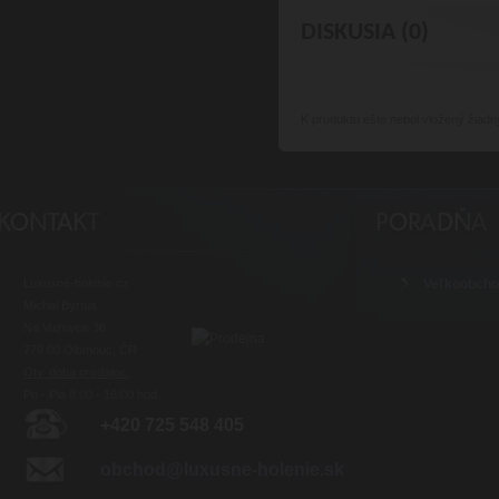
DISKUSIA (0)
K produktu
ešte nebol vložený žiadn
Luxusné-holenie.cz
Veľkoobch
Michal Byrtus
Na Vozovce 36
779 00 Olomouc, ČR
Otv. doba predajne:
Po - Pia 8:00 - 16:00 hod.
+420 725 548 405
obchod@luxusne-holenie.sk