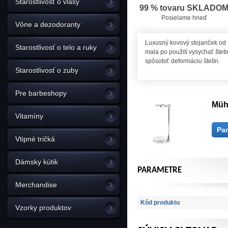
Starostlivosť o vlasy
99 % tovaru SKLADO
Posielame hneď
Vône a dezodoranty
Luxusný kovový stojanček od M
Starostlivosť o telo a ruky
mala po použití vysychať šte
spôsobiť deformáciu štetín.
Starostlivosť o zuby
Pre barbeshopy
Müh
Vitamíny
Pa
Vtipné tričká
Dámsky kútik
PARAMETRE
Merchandise
Kód produktu
Vzorky produktov