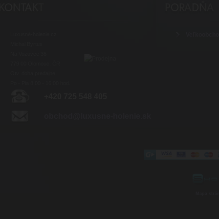
Luxusné-holenie.cz
Veľkoobch
Michal Byrtus
Na Vozovce 36
779 00 Olomouc, ČR
Otv. doba predajne:
Po - Pia 8:00 - 16:00 hod.
+420 725 548 405
obchod@luxusne-holenie.sk
Mapa strá