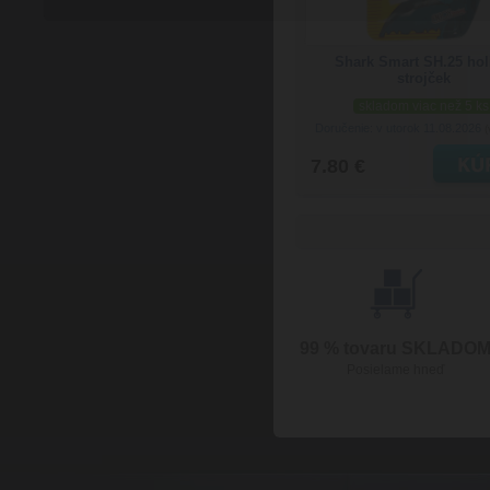
Shark Smart SH.25 hol
strojček
skladom viac než 5 ks
Doručenie: v utorok 11.08.2026
(
7.80 €
99 % tovaru SKLADO
Posielame hneď