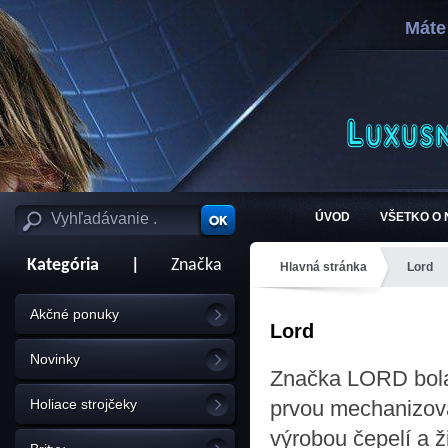
Máte
ÚVOD
VŠETKO O
Kategória
|
Značka
Hlavná stránka
Lord
Akčné ponuky
Lord
Novinky
Značka LORD bola 
Holiace strojčeky
prvou mechanizov
výrobou čepelí a ž