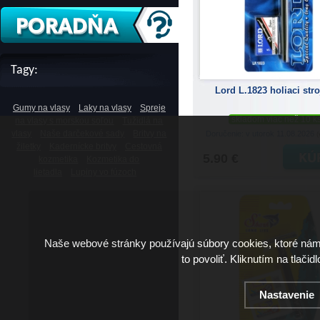
Tagy:
Lord L.1823 holiaci str
Gumy na vlasy
Laky na vlasy
Spreje
skladom viac než 10 k
na vlasy s morskou soľou
Tužidlá na
vlasy
Naše darčekové sady
Britvy na
Doručenie: v utorok 11.08.2026
(
žiletky
Kadernícke britvy
Cestovná
5.90 €
kozmetika
Kozmetika do
lietadla
Lupiny vo fúzoch
Naše webové stránky používajú súbory cookies, ktoré ná
to povoliť. Kliknutím na tlačid
Nastavenie