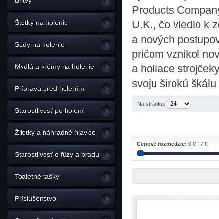
Britvy
Products Company“
Štetky na holenie
U.K., čo viedlo k 
a nových postupov
Sady na holenie
pričom vznikol no
Mydlá a krémy na holenie
a holiace strojček
svoju širokú škálu
Príprava pred holením
Na stránku:
Starostlivosť po holení
Žiletky a náhradné hlavice
Cenové rozmedzie:
0 € - 7 €
Starostlivosť o fúzy a bradu
Toaletné tašky
Príslušenstvo