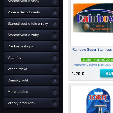
Starostlivosť o vlasy
Vône a dezodoranty
Starostlivosť o telo a ruky
Starostlivosť o zuby
Pre barbeshopy
Rainbow Super Stainless 
Vitamíny
skladom viac než 20 k
Doručenie: v utorok 11.08.2026
(
Vtipné tričká
1.20 €
Dámsky kútik
Merchandise
Vzorky produktov