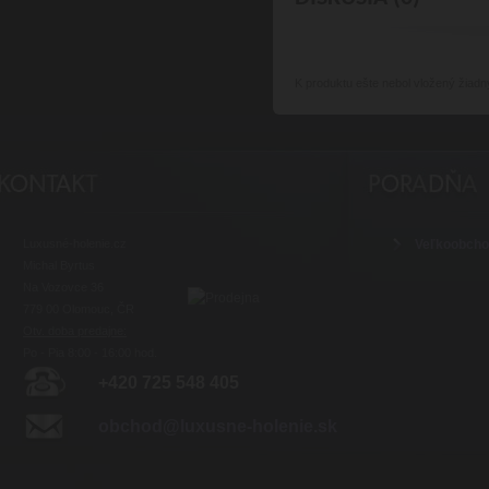
K produktu
ešte nebol vložený žiadn
Luxusné-holenie.cz
Veľkoobch
Michal Byrtus
Na Vozovce 36
779 00 Olomouc, ČR
Otv. doba predajne:
Po - Pia 8:00 - 16:00 hod.
+420 725 548 405
obchod@luxusne-holenie.sk