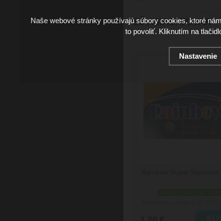
Naše webové stránky používajú súbory cookies, ktoré ná
SÚVISIACI TOVAR
to povoliť. Kliknutím na tlačid
Nastavenie
Rainbow Super Stainless 
skladom viac než 20 k
Doručenie: v utorok 11.08.2026
(
1.20 €