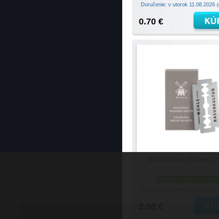
Doručenie: v utorok 11.08.2026
(
0.70 €
Mühle Razor Blades žil
skladom viac než 20 k
Doručenie: v utorok 11.08.2026
(
2.60 €