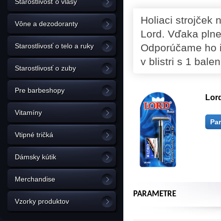
Starostlivosť o vlasy
Holiaci strojček 
Vône a dezodoranty
Lord. Vďaka plne
Starostlivosť o telo a ruky
Odporúčame ho i
v blistri s 1 bal
Starostlivosť o zuby
Pre barbeshopy
Lord
Vitamíny
Pa
Vtipné tričká
Dámsky kútik
Merchandise
PARAMETRE
Vzorky produktov