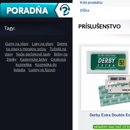
Kód produktu
Dĺžka
PRÍSLUŠENSTVO
Tagy:
Gumy na vlasy
Laky na vlasy
Spreje
na vlasy s morskou soľou
Tužidlá na
vlasy
Naše darčekové sady
Britvy na
žiletky
Kadernícke britvy
Cestovná
kozmetika
Kozmetika do
lietadla
Lupiny vo fúzoch
Derby Extra Double E
skladom viac než 10 k