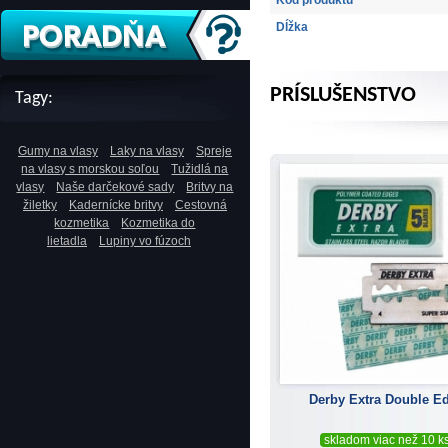
Kód produktu
Dĺžka
PRÍSLUŠENSTVO
Tagy:
Gumy na vlasy
Laky na vlasy
Spreje
na vlasy s morskou soľou
Tužidlá na
vlasy
Naše darčekové sady
Britvy na
žiletky
Kadernícke britvy
Cestovná
kozmetika
Kozmetika do
lietadla
Lupiny vo fúzoch
Derby Extra Double E
skladom viac než 10 k