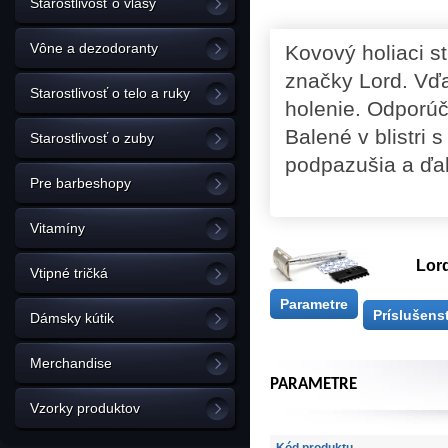
Starostlivosť o vlasy
Vône a dezodoranty
Kovový holiaci st
značky Lord. Vďa
Starostlivosť o telo a ruky
holenie. Odporú
Balené v blistri
Starostlivosť o zuby
podpazušia a ďal
Pre barbeshopy
Vitamíny
Lord
Vtipné tričká
Parametre
Príslušens
Dámsky kútik
Merchandise
PARAMETRE
Vzorky produktov