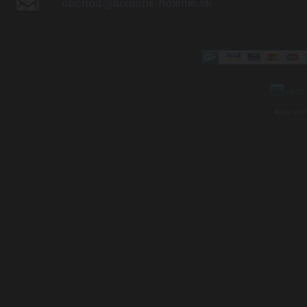
obchod@luxusne-holenie.sk
Mapa strá