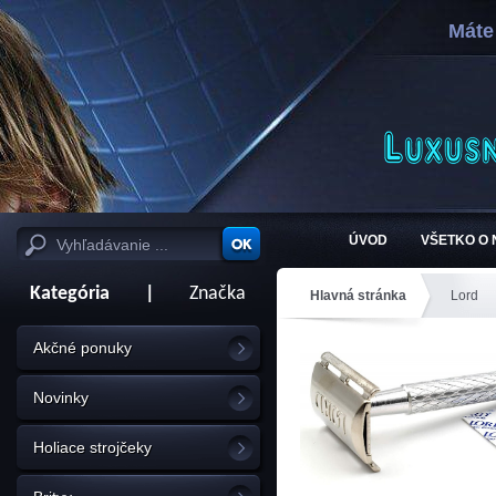
Máte
ÚVOD
VŠETKO O
Kategória
|
Značka
Hlavná stránka
Lord
Akčné ponuky
Novinky
Holiace strojčeky