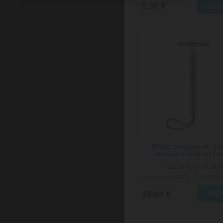
1.30 €
Mühle Companion, hol
strojček s pútkom St
na objednávku do 14 d
Doručenie: približne 21.08.2026
(
38.60 €