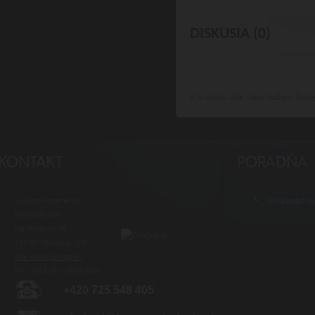
DISKUSIA (0)
K produktu
ešte nebol vložený žiadn
Luxusné-holenie.cz
Veľkoobch
Michal Byrtus
Na Vozovce 36
779 00 Olomouc, ČR
Otv. doba predajne:
Po - Pia 8:00 - 16:00 hod.
+420 725 548 405